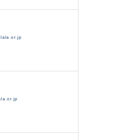
ala.or.jp
la.or.jp