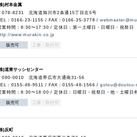
(株)村本金属
〒078-8231 北海道旭川市2条通15丁目左5号
TEL：0166-23-1155 / FAX：0166-35-3778 /
webmaster@mur
営業時間：8:30〜17:30 / 定休日：第一土曜日・日曜日・祝祭日
ttp://www.murakin.co.jp
販売可
工事・取付可
(株)道東サッシセンター
〒080-0010 北海道帯広市大通南31-56
TEL：0155-48-9511 / FAX：0155-48-1566 /
gotou@doutou-s
営業時間：8:30〜18:00 / 定休日：日曜日・祝祭日・他・土曜日
販売可
工事・取付可
(株)反町