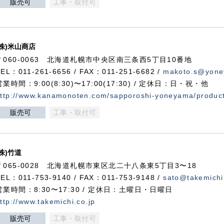
販売可
工事・取付可
(株)米山商店
〒060-0063 北海道札幌市中央区南三条西5丁目10番地
TEL：011-261-6656 / FAX：011-251-6682 /
makoto.s@yone
営業時間：9:00(8:30)〜17:00(17:30) / 定休日：日・祝・他
ttp://www.kanamonoten.com/sapporoshi-yoneyama/produc
販売可
工事・取付可
(株)竹道
〒065-0028 北海道札幌市東区北二十八条東5丁目3〜18
TEL：011-753-9140 / FAX：011-753-9148 /
sato@takemichi
営業時間：8:30〜17:30 / 定休日：土曜日・日曜日
ttp://www.takemichi.co.jp
販売可
工事・取付可