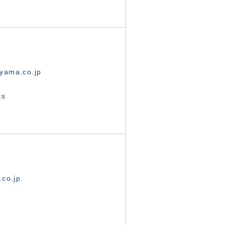
yama.co.jp
ts
.co.jp