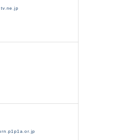
tv.ne.jp
rn.p1p1a.or.jp