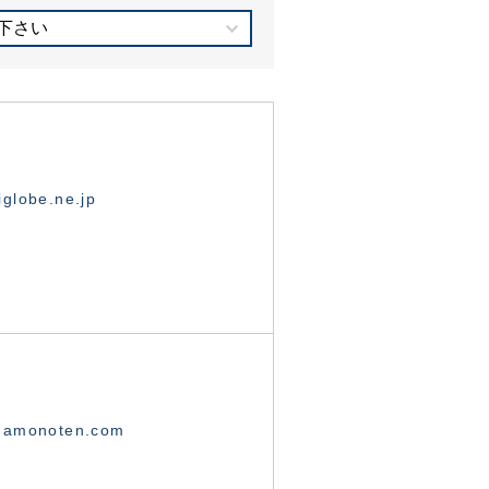
下さい
globe.ne.jp
namonoten.com