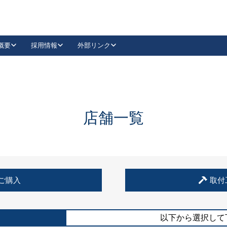
概要
採用情報
外部リンク
YouTube
Instagram
採用
キーレックスカタログ請求
の製品組み立て等
請求フォームはこちら
古代・古代NEO
レバーハンドル
Vi-Clear
古代・古代NEO
飾錠
導入事例一覧
抗ウイルス・抗菌製品
導入事例一覧
Facebook
LinkedIn
店舗一覧
00 / 1100から簡単に交換できるキーレックス4000を
日本ロック工業会
売開始しました。
外部サイト
く見る
例
ご購入
取付
長期住宅使用部材標準化推進協議会
外部サイト
以下から選択して