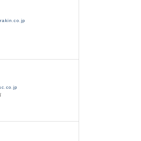
akin.co.jp
c.co.jp
有