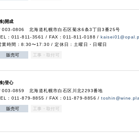
(株)開成
〒003-0806 北海道札幌市白石区菊水6条3丁目3番25号
TEL：011-811-3561 / FAX：011-811-0188 /
kaisei01@opal.pl
営業時間：8:30〜17:30 / 定休日：土曜日・日曜日
販売可
工事・取付可
(株)登心
〒003-0859 北海道札幌市白石区川北2293番地
TEL：011-879-8855 / FAX：011-879-8856 /
toshin@wine.pla
販売可
工事・取付可