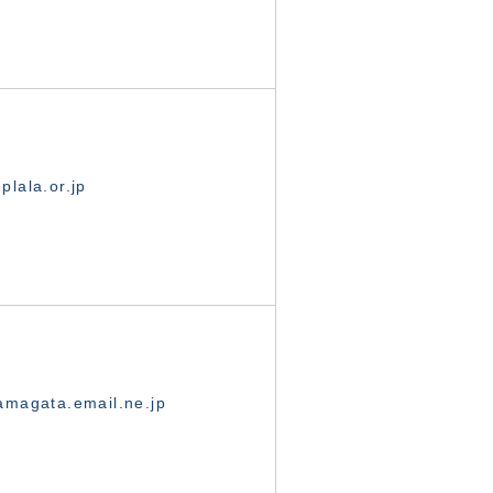
lala.or.jp
magata.email.ne.jp