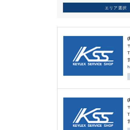
エリア選択
h