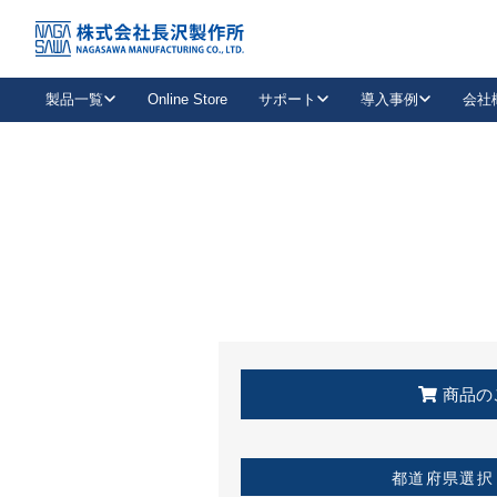
トップ
KSS加盟店・取扱店情報
店舗一覧
製品一覧
Online Store
サポート
導入事例
会社
新卒採用
会社情報
事業内容
中途採用
お問い合わせ
社会貢献活動
パート
2026年度採用情報
キャリア採用・専門職
メールフォームはこちら
工場で
キーレックス
レバーハンドル
キーレックス
機械式ボタン錠
室内用ドアハンドル
導入事例一覧
装
メールニュース
製品検索
お知らせ一覧
よくある質問（FAQ）
特集
簡単診断
教育機関
21
お客様に適したキーレックスをお探しいただけます。
廃番品情報
発
医療機関
品番から探す
取扱店情報
キーレックスを品番からお探しいただけます。
詳し
企業様採用事
商品の
お役立ち情報
都道府県選択