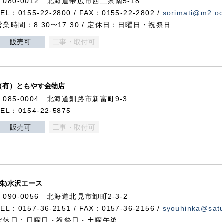
〒080-0012 北海道帯広市西二条南5-18
TEL：0155-22-2800 / FAX：0155-22-2802 /
sorimati@m2.oc
営業時間：8:30〜17:30 / 定休日：日曜日・祝祭日
販売可
工事・取付可
（有）ともやす金物店
〒085-0004 北海道釧路市新富町9-3
TEL：0154-22-5875
販売可
工事・取付可
(株)水沢エース
〒090-0056 北海道北見市卸町2-3-2
TEL：0157-36-2151 / FAX：0157-36-2156 /
syouhinka@satu
定休日：日曜日・祝祭日・土曜午後