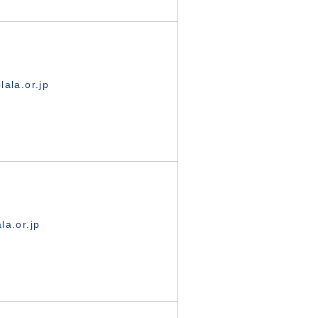
ala.or.jp
la.or.jp