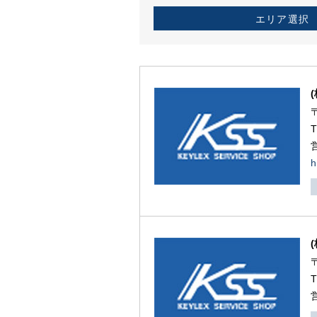
エリア選択
h