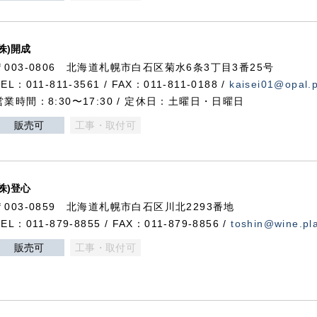
(株)開成
〒003-0806 北海道札幌市白石区菊水6条3丁目3番25号
TEL：011-811-3561 / FAX：011-811-0188 /
kaisei01@opal.pl
営業時間：8:30〜17:30 / 定休日：土曜日・日曜日
販売可
工事・取付可
(株)登心
〒003-0859 北海道札幌市白石区川北2293番地
TEL：011-879-8855 / FAX：011-879-8856 /
toshin@wine.pla
販売可
工事・取付可