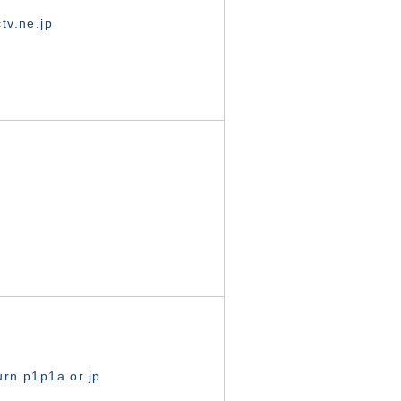
tv.ne.jp
rn.p1p1a.or.jp