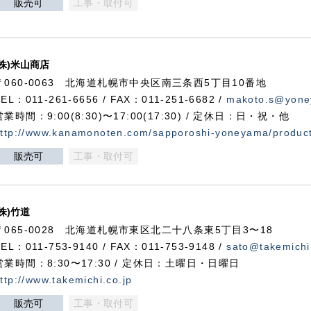
販売可
工事・取付可
(株)米山商店
〒060-0063 北海道札幌市中央区南三条西5丁目10番地
TEL：011-261-6656 / FAX：011-251-6682 /
makoto.s@yone
営業時間：9:00(8:30)〜17:00(17:30) / 定休日：日・祝・他
ttp://www.kanamonoten.com/sapporoshi-yoneyama/produc
販売可
工事・取付可
(株)竹道
〒065-0028 北海道札幌市東区北二十八条東5丁目3〜18
TEL：011-753-9140 / FAX：011-753-9148 /
sato@takemichi
営業時間：8:30〜17:30 / 定休日：土曜日・日曜日
ttp://www.takemichi.co.jp
販売可
工事・取付可