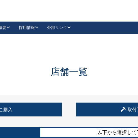
概要
採用情報
外部リンク
YouTube
Instagram
採用
キーレックスカタログ請求
の製品組み立て等
請求フォームはこちら
古代・古代NEO
レバーハンドル
Vi-Clear
古代・古代NEO
飾錠
導入事例一覧
抗ウイルス・抗菌製品
導入事例一覧
Facebook
LinkedIn
店舗一覧
00 / 1100から簡単に交換できるキーレックス4000を
日本ロック工業会
売開始しました。
外部サイト
く見る
例
ご購入
取付
長期住宅使用部材標準化推進協議会
外部サイト
以下から選択して