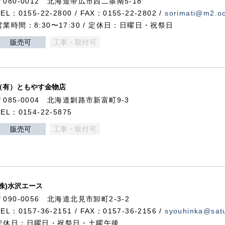
〒080-0012 北海道帯広市西二条南5-18
TEL：0155-22-2800 / FAX：0155-22-2802 /
sorimati@m2.oc
営業時間：8:30〜17:30 / 定休日：日曜日・祝祭日
販売可
工事・取付可
（有）ともやす金物店
〒085-0004 北海道釧路市新富町9-3
TEL：0154-22-5875
販売可
工事・取付可
(株)水沢エース
〒090-0056 北海道北見市卸町2-3-2
TEL：0157-36-2151 / FAX：0157-36-2156 /
syouhinka@satu
定休日：日曜日・祝祭日・土曜午後