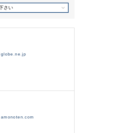
下さい
globe.ne.jp
namonoten.com