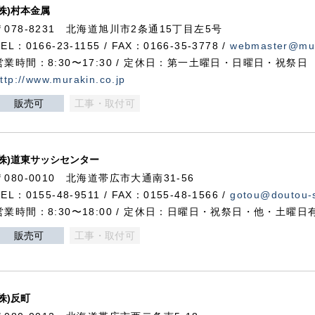
(株)村本金属
〒078-8231 北海道旭川市2条通15丁目左5号
TEL：0166-23-1155 / FAX：0166-35-3778 /
webmaster@mur
営業時間：8:30〜17:30 / 定休日：第一土曜日・日曜日・祝祭日
ttp://www.murakin.co.jp
販売可
工事・取付可
(株)道東サッシセンター
〒080-0010 北海道帯広市大通南31-56
TEL：0155-48-9511 / FAX：0155-48-1566 /
gotou@doutou-s
営業時間：8:30〜18:00 / 定休日：日曜日・祝祭日・他・土曜日
販売可
工事・取付可
(株)反町