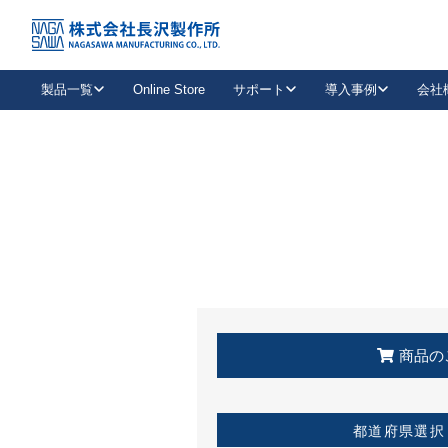
トップ
KSS加盟店・取扱店情報
店舗一覧
製品一覧
Online Store
サポート
導入事例
会社
新卒採用
会社情報
事業内容
中途採用
お問い合わせ
社会貢献活動
パート
2026年度採用情報
キャリア採用・専門職
メールフォームはこちら
工場で
キーレックス
レバーハンドル
キーレックス
機械式ボタン錠
室内用ドアハンドル
導入事例一覧
装
メールニュース
製品検索
お知らせ一覧
よくある質問（FAQ）
特集
簡単診断
教育機関
21
お客様に適したキーレックスをお探しいただけます。
廃番品情報
発
医療機関
品番から探す
取扱店情報
キーレックスを品番からお探しいただけます。
詳し
企業様採用事
商品の
お役立ち情報
都道府県選択