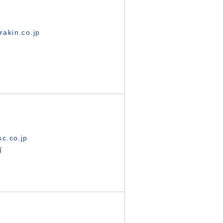
akin.co.jp
c.co.jp
有