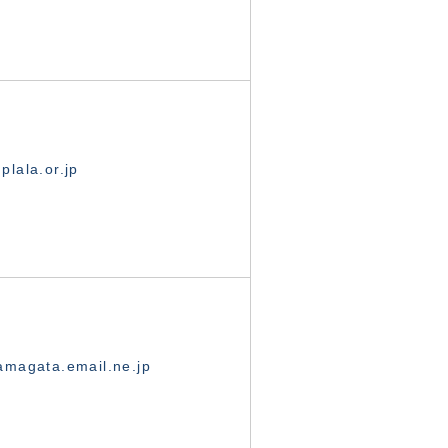
lala.or.jp
magata.email.ne.jp