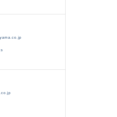
yama.co.jp
ts
.co.jp