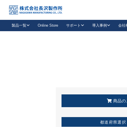
トップ
KSS加盟店・取扱店情報
店舗一覧
製品一覧
Online Store
サポート
導入事例
会社
新卒採用
会社情報
事業内容
中途採用
お問い合わせ
社会貢献活動
パート
2026年度採用情報
キャリア採用・専門職
メールフォームはこちら
工場で
キーレックス
レバーハンドル
キーレックス
機械式ボタン錠
室内用ドアハンドル
導入事例一覧
装
メールニュース
製品検索
お知らせ一覧
よくある質問（FAQ）
特集
簡単診断
教育機関
21
お客様に適したキーレックスをお探しいただけます。
廃番品情報
発
医療機関
品番から探す
取扱店情報
キーレックスを品番からお探しいただけます。
詳し
企業様採用事
商品の
お役立ち情報
都道府県選択