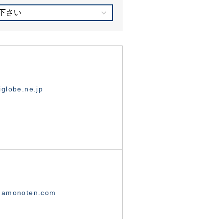
下さい
globe.ne.jp
namonoten.com