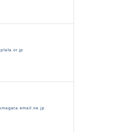
lala.or.jp
magata.email.ne.jp