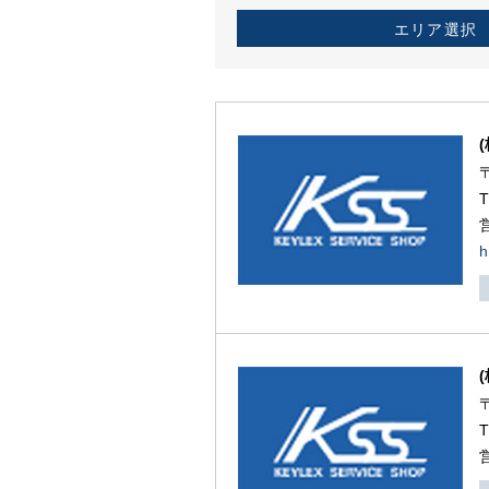
エリア選択
h