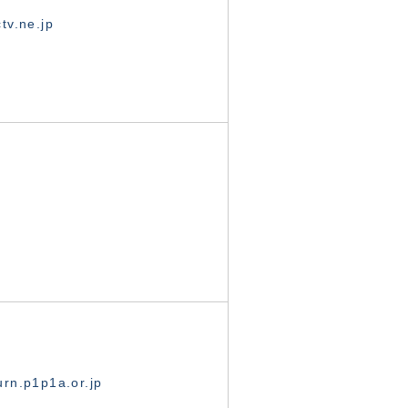
tv.ne.jp
rn.p1p1a.or.jp