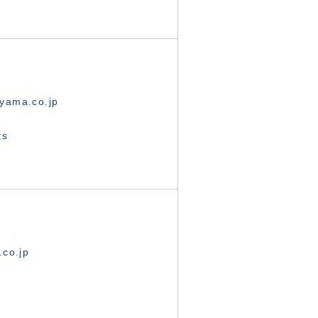
yama.co.jp
ts
.co.jp