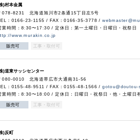
(株)村本金属
〒078-8231 北海道旭川市2条通15丁目左5号
TEL：0166-23-1155 / FAX：0166-35-3778 /
webmaster@mur
営業時間：8:30〜17:30 / 定休日：第一土曜日・日曜日・祝祭日
ttp://www.murakin.co.jp
販売可
工事・取付可
(株)道東サッシセンター
〒080-0010 北海道帯広市大通南31-56
TEL：0155-48-9511 / FAX：0155-48-1566 /
gotou@doutou-s
営業時間：8:30〜18:00 / 定休日：日曜日・祝祭日・他・土曜日
販売可
工事・取付可
(株)反町