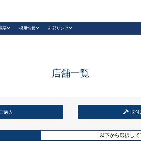
概要
採用情報
外部リンク
YouTube
Instagram
採用
キーレックスカタログ請求
の製品組み立て等
請求フォームはこちら
古代・古代NEO
レバーハンドル
Vi-Clear
古代・古代NEO
飾錠
導入事例一覧
抗ウイルス・抗菌製品
導入事例一覧
Facebook
LinkedIn
店舗一覧
00 / 1100から簡単に交換できるキーレックス4000を
日本ロック工業会
売開始しました。
外部サイト
く見る
例
ご購入
取付
長期住宅使用部材標準化推進協議会
外部サイト
以下から選択して