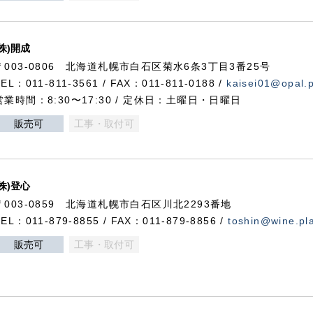
(株)開成
〒003-0806 北海道札幌市白石区菊水6条3丁目3番25号
TEL：011-811-3561 / FAX：011-811-0188 /
kaisei01@opal.pl
営業時間：8:30〜17:30 / 定休日：土曜日・日曜日
販売可
工事・取付可
(株)登心
〒003-0859 北海道札幌市白石区川北2293番地
TEL：011-879-8855 / FAX：011-879-8856 /
toshin@wine.pla
販売可
工事・取付可