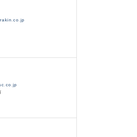
akin.co.jp
c.co.jp
有