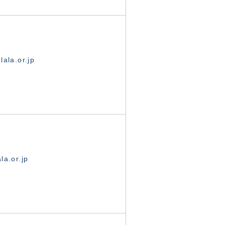
ala.or.jp
la.or.jp