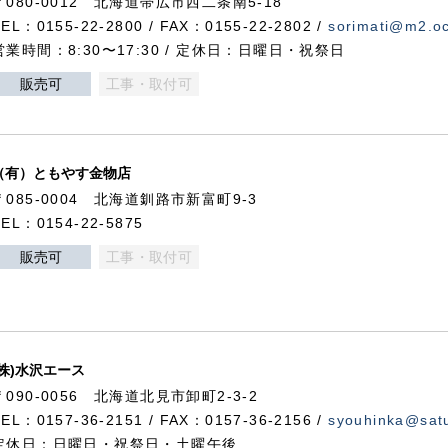
〒080-0012 北海道帯広市西二条南5-18
TEL：0155-22-2800 / FAX：0155-22-2802 /
sorimati@m2.oc
営業時間：8:30〜17:30 / 定休日：日曜日・祝祭日
販売可
工事・取付可
（有）ともやす金物店
〒085-0004 北海道釧路市新富町9-3
TEL：0154-22-5875
販売可
工事・取付可
(株)水沢エース
〒090-0056 北海道北見市卸町2-3-2
TEL：0157-36-2151 / FAX：0157-36-2156 /
syouhinka@satu
定休日：日曜日・祝祭日・土曜午後