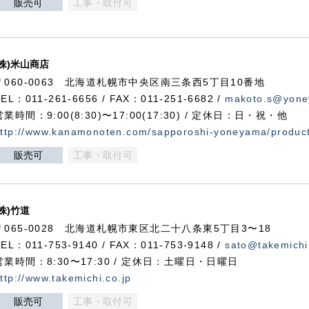
販売可
工事・取付可
(株)米山商店
〒060-0063 北海道札幌市中央区南三条西5丁目10番地
TEL：011-261-6656 / FAX：011-251-6682 /
makoto.s@yone
営業時間：9:00(8:30)〜17:00(17:30) / 定休日：日・祝・他
ttp://www.kanamonoten.com/sapporoshi-yoneyama/produc
販売可
工事・取付可
(株)竹道
〒065-0028 北海道札幌市東区北二十八条東5丁目3〜18
TEL：011-753-9140 / FAX：011-753-9148 /
sato@takemichi
営業時間：8:30〜17:30 / 定休日：土曜日・日曜日
ttp://www.takemichi.co.jp
販売可
工事・取付可