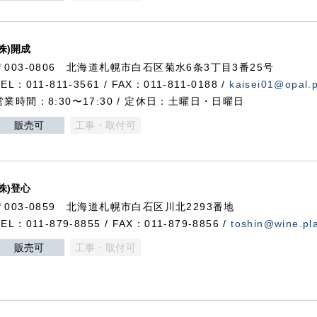
(株)開成
〒003-0806 北海道札幌市白石区菊水6条3丁目3番25号
TEL：011-811-3561 / FAX：011-811-0188 /
kaisei01@opal.pl
営業時間：8:30〜17:30 / 定休日：土曜日・日曜日
販売可
工事・取付可
(株)登心
〒003-0859 北海道札幌市白石区川北2293番地
TEL：011-879-8855 / FAX：011-879-8856 /
toshin@wine.pla
販売可
工事・取付可