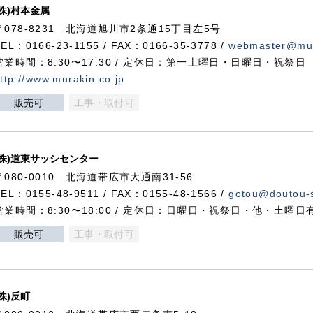
(株)村本金属
〒078-8231 北海道旭川市2条通15丁目左5号
TEL：0166-23-1155 / FAX：0166-35-3778 /
webmaster@mur
営業時間：8:30〜17:30 / 定休日：第一土曜日・日曜日・祝祭日
ttp://www.murakin.co.jp
販売可
工事・取付可
(株)道東サッシセンター
〒080-0010 北海道帯広市大通南31-56
TEL：0155-48-9511 / FAX：0155-48-1566 /
gotou@doutou-s
営業時間：8:30〜18:00 / 定休日：日曜日・祝祭日・他・土曜日
販売可
工事・取付可
(株)反町