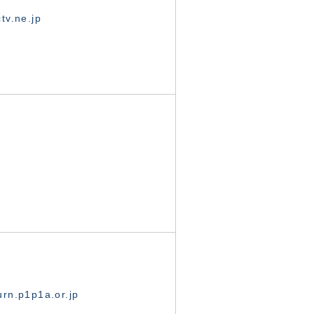
tv.ne.jp
rn.p1p1a.or.jp