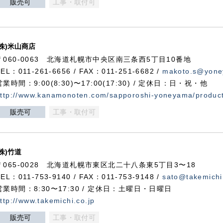
販売可
工事・取付可
(株)米山商店
〒060-0063 北海道札幌市中央区南三条西5丁目10番地
TEL：011-261-6656 / FAX：011-251-6682 /
makoto.s@yone
営業時間：9:00(8:30)〜17:00(17:30) / 定休日：日・祝・他
ttp://www.kanamonoten.com/sapporoshi-yoneyama/produc
販売可
工事・取付可
(株)竹道
〒065-0028 北海道札幌市東区北二十八条東5丁目3〜18
TEL：011-753-9140 / FAX：011-753-9148 /
sato@takemichi
営業時間：8:30〜17:30 / 定休日：土曜日・日曜日
ttp://www.takemichi.co.jp
販売可
工事・取付可