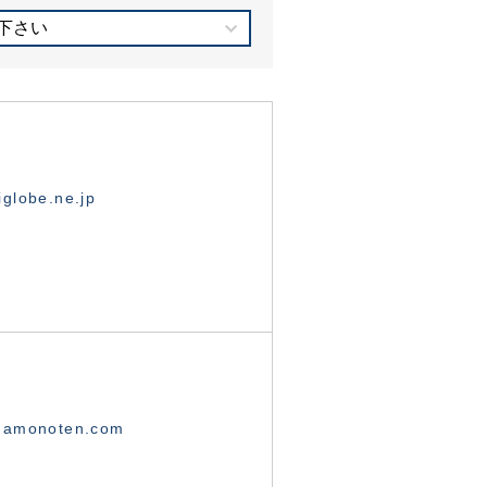
下さい
globe.ne.jp
namonoten.com