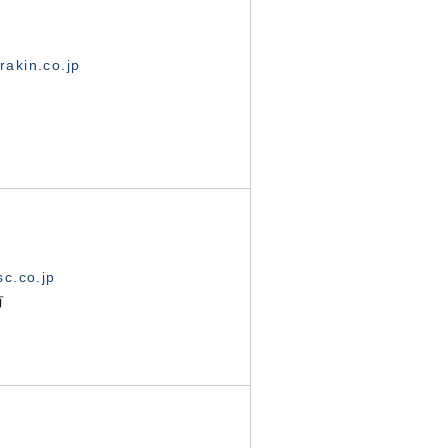
akin.co.jp
c.co.jp
有