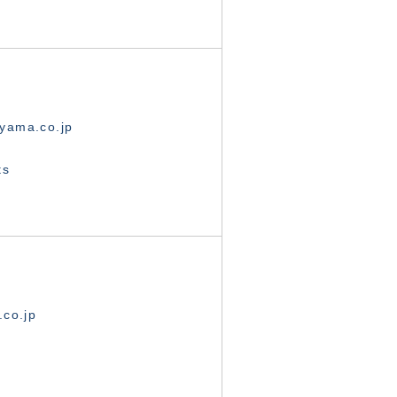
yama.co.jp
ts
.co.jp