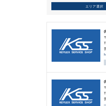
エリア選択
h