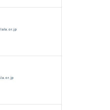
ala.or.jp
la.or.jp