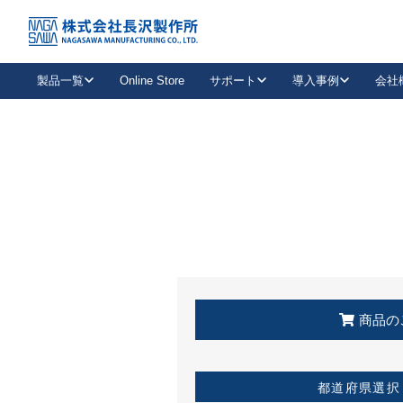
トップ
KSS加盟店・取扱店情報
店舗一覧
製品一覧
Online Store
サポート
導入事例
会社
新卒採用
会社情報
事業内容
中途採用
お問い合わせ
社会貢献活動
パート
2026年度採用情報
キャリア採用・専門職
メールフォームはこちら
工場で
キーレックス
レバーハンドル
キーレックス
機械式ボタン錠
室内用ドアハンドル
導入事例一覧
装
メールニュース
製品検索
お知らせ一覧
よくある質問（FAQ）
特集
簡単診断
教育機関
21
お客様に適したキーレックスをお探しいただけます。
廃番品情報
発
医療機関
品番から探す
取扱店情報
キーレックスを品番からお探しいただけます。
詳し
企業様採用事
商品の
お役立ち情報
都道府県選択