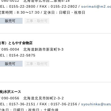
〒080-0012 北海道帯広市西二条南5-18
TEL：0155-22-2800 / FAX：0155-22-2802 /
sorimati@m2.oc
営業時間：8:30〜17:30 / 定休日：日曜日・祝祭日
販売可
工事・取付可
（有）ともやす金物店
〒085-0004 北海道釧路市新富町9-3
TEL：0154-22-5875
販売可
工事・取付可
(株)水沢エース
〒090-0056 北海道北見市卸町2-3-2
TEL：0157-36-2151 / FAX：0157-36-2156 /
syouhinka@satu
定休日：日曜日・祝祭日・土曜午後