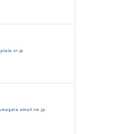
lala.or.jp
magata.email.ne.jp