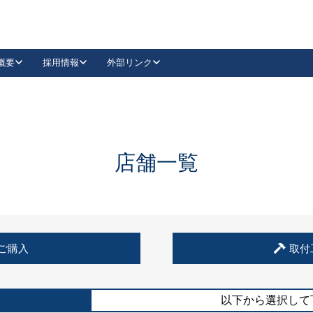
概要
採用情報
外部リンク
YouTube
Instagram
採用
キーレックスカタログ請求
の製品組み立て等
請求フォームはこちら
古代・古代NEO
レバーハンドル
Vi-Clear
古代・古代NEO
飾錠
導入事例一覧
抗ウイルス・抗菌製品
導入事例一覧
Facebook
LinkedIn
店舗一覧
00 / 1100から簡単に交換できるキーレックス4000を
日本ロック工業会
売開始しました。
外部サイト
く見る
例
ご購入
取付
長期住宅使用部材標準化推進協議会
外部サイト
以下から選択して