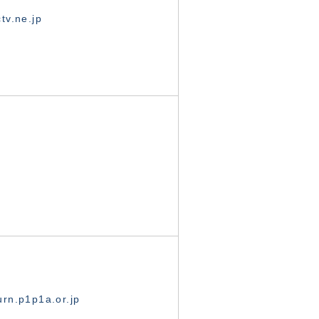
tv.ne.jp
rn.p1p1a.or.jp