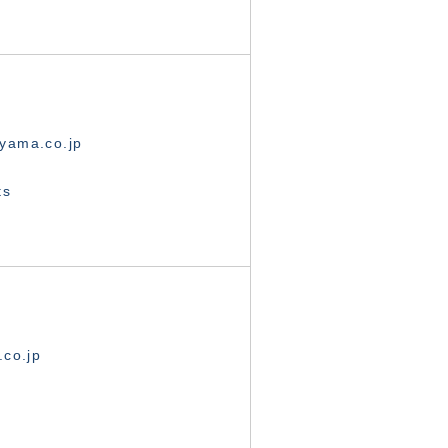
yama.co.jp
ts
.co.jp