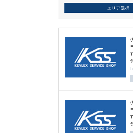
エリア選択
h