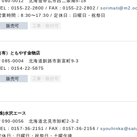
〒080-0012 北海道帯広市西二条南5-18
TEL：0155-22-2800 / FAX：0155-22-2802 /
sorimati@m2.oc
営業時間：8:30〜17:30 / 定休日：日曜日・祝祭日
販売可
工事・取付可
（有）ともやす金物店
〒085-0004 北海道釧路市新富町9-3
TEL：0154-22-5875
販売可
工事・取付可
(株)水沢エース
〒090-0056 北海道北見市卸町2-3-2
TEL：0157-36-2151 / FAX：0157-36-2156 /
syouhinka@satu
定休日：日曜日・祝祭日・土曜午後