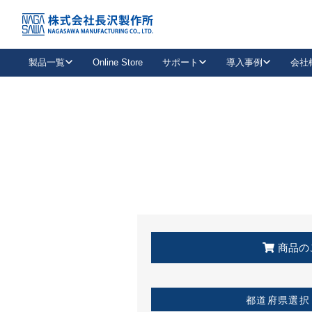
トップ
KSS加盟店・取扱店情報
店舗一覧
製品一覧
Online Store
サポート
導入事例
会社
新卒採用
会社情報
事業内容
中途採用
お問い合わせ
社会貢献活動
パート
2026年度採用情報
キャリア採用・専門職
メールフォームはこちら
工場で
キーレックス
レバーハンドル
キーレックス
機械式ボタン錠
室内用ドアハンドル
導入事例一覧
装
メールニュース
製品検索
お知らせ一覧
よくある質問（FAQ）
特集
簡単診断
教育機関
21
お客様に適したキーレックスをお探しいただけます。
廃番品情報
発
医療機関
品番から探す
取扱店情報
キーレックスを品番からお探しいただけます。
詳し
企業様採用事
商品の
お役立ち情報
都道府県選択