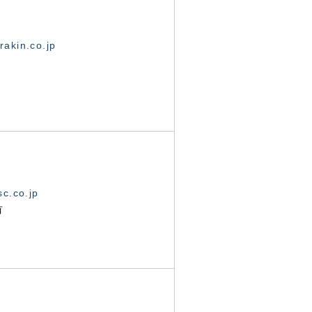
akin.co.jp
c.co.jp
有