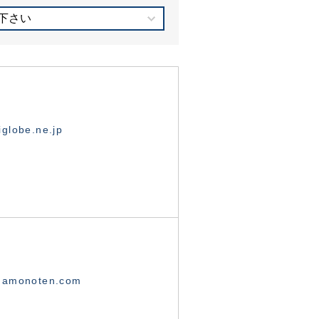
下さい
globe.ne.jp
namonoten.com