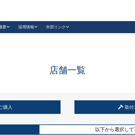
概要
採用情報
外部リンク
YouTube
Instagram
採用
キーレックスカタログ請求
の製品組み立て等
請求フォームはこちら
古代・古代NEO
レバーハンドル
Vi-Clear
古代・古代NEO
飾錠
導入事例一覧
抗ウイルス・抗菌製品
導入事例一覧
Facebook
LinkedIn
店舗一覧
00 / 1100から簡単に交換できるキーレックス4000を
日本ロック工業会
売開始しました。
外部サイト
く見る
例
ご購入
取付
長期住宅使用部材標準化推進協議会
外部サイト
以下から選択して