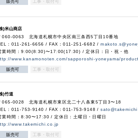
販売可
工事・取付可
(株)米山商店
〒060-0063 北海道札幌市中央区南三条西5丁目10番地
TEL：011-261-6656 / FAX：011-251-6682 /
makoto.s@yone
営業時間：9:00(8:30)〜17:00(17:30) / 定休日：日・祝・他
ttp://www.kanamonoten.com/sapporoshi-yoneyama/produc
販売可
工事・取付可
(株)竹道
〒065-0028 北海道札幌市東区北二十八条東5丁目3〜18
TEL：011-753-9140 / FAX：011-753-9148 /
sato@takemichi
営業時間：8:30〜17:30 / 定休日：土曜日・日曜日
ttp://www.takemichi.co.jp
販売可
工事・取付可