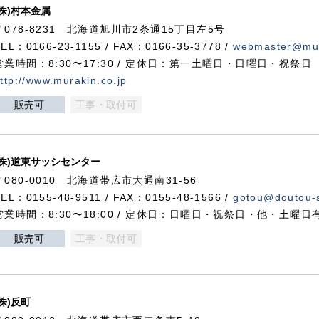
(株)村本金属
〒078-8231 北海道旭川市2条通15丁目左5号
TEL：0166-23-1155 / FAX：0166-35-3778 /
webmaster@mur
営業時間：8:30〜17:30 / 定休日：第一土曜日・日曜日・祝祭日
ttp://www.murakin.co.jp
販売可
工事・取付可
(株)道東サッシセンター
〒080-0010 北海道帯広市大通南31-56
TEL：0155-48-9511 / FAX：0155-48-1566 /
gotou@doutou-s
営業時間：8:30〜18:00 / 定休日：日曜日・祝祭日・他・土曜日
販売可
工事・取付可
(株)反町