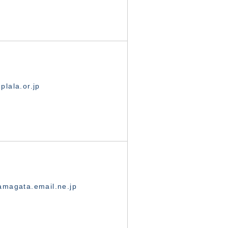
lala.or.jp
magata.email.ne.jp