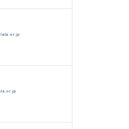
ala.or.jp
la.or.jp