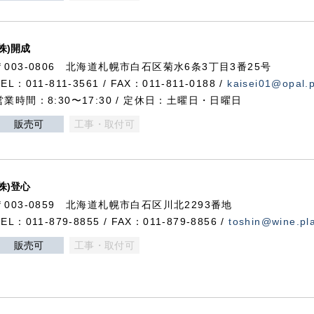
(株)開成
〒003-0806 北海道札幌市白石区菊水6条3丁目3番25号
TEL：011-811-3561 / FAX：011-811-0188 /
kaisei01@opal.pl
営業時間：8:30〜17:30 / 定休日：土曜日・日曜日
販売可
工事・取付可
(株)登心
〒003-0859 北海道札幌市白石区川北2293番地
TEL：011-879-8855 / FAX：011-879-8856 /
toshin@wine.pla
販売可
工事・取付可