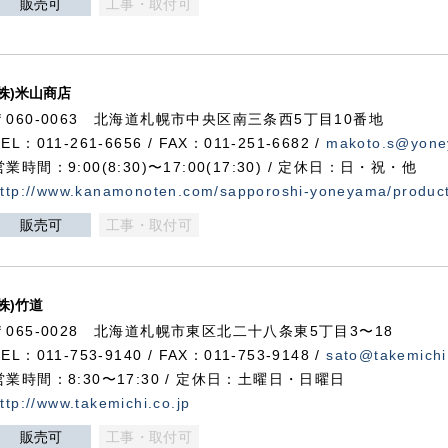
販売可
工事・取付可
(株)米山商店
〒060-0063 北海道札幌市中央区南三条西5丁目10番地
TEL：011-261-6656 / FAX：011-251-6682 /
makoto.s@yone
営業時間：9:00(8:30)〜17:00(17:30) / 定休日：日・祝・他
ttp://www.kanamonoten.com/sapporoshi-yoneyama/produc
販売可
工事・取付可
(株)竹道
〒065-0028 北海道札幌市東区北二十八条東5丁目3〜18
TEL：011-753-9140 / FAX：011-753-9148 /
sato@takemichi
営業時間：8:30〜17:30 / 定休日：土曜日・日曜日
ttp://www.takemichi.co.jp
販売可
工事・取付可