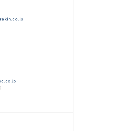
akin.co.jp
c.co.jp
有