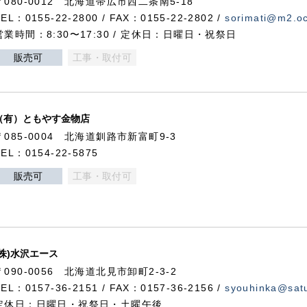
〒080-0012 北海道帯広市西二条南5-18
TEL：0155-22-2800 / FAX：0155-22-2802 /
sorimati@m2.oc
営業時間：8:30〜17:30 / 定休日：日曜日・祝祭日
販売可
工事・取付可
（有）ともやす金物店
〒085-0004 北海道釧路市新富町9-3
TEL：0154-22-5875
販売可
工事・取付可
(株)水沢エース
〒090-0056 北海道北見市卸町2-3-2
TEL：0157-36-2151 / FAX：0157-36-2156 /
syouhinka@satu
定休日：日曜日・祝祭日・土曜午後