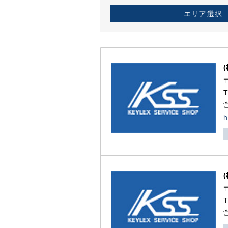
エリア選択
h