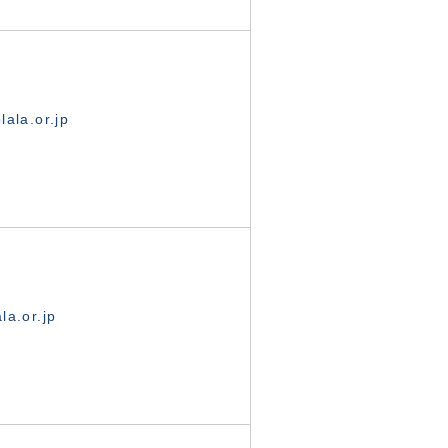
ala.or.jp
la.or.jp