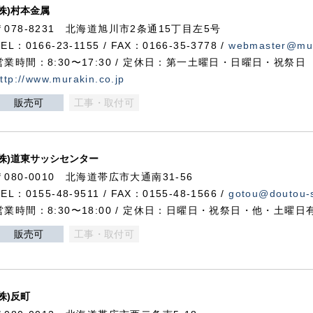
(株)村本金属
〒078-8231 北海道旭川市2条通15丁目左5号
TEL：0166-23-1155 / FAX：0166-35-3778 /
webmaster@mur
営業時間：8:30〜17:30 / 定休日：第一土曜日・日曜日・祝祭日
ttp://www.murakin.co.jp
販売可
工事・取付可
(株)道東サッシセンター
〒080-0010 北海道帯広市大通南31-56
TEL：0155-48-9511 / FAX：0155-48-1566 /
gotou@doutou-s
営業時間：8:30〜18:00 / 定休日：日曜日・祝祭日・他・土曜日
販売可
工事・取付可
(株)反町