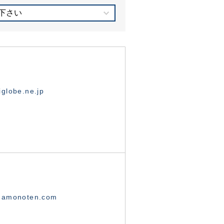
下さい
globe.ne.jp
namonoten.com