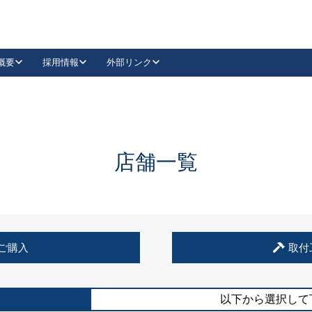
概要
採用情報
外部リンク
YouTube
Instagram
採用
キーレックスカタログ請求
の製品組み立て等
請求フォームはこちら
古代・古代NEO
レバーハンドル
Vi-Clear
古代・古代NEO
飾錠
導入事例一覧
抗ウイルス・抗菌製品
導入事例一覧
Facebook
LinkedIn
店舗一覧
00 / 1100から簡単に交換できるキーレックス4000を
日本ロック工業会
売開始しました。
外部サイト
く見る
例
ご購入
取付
長期住宅使用部材標準化推進協議会
外部サイト
以下から選択して