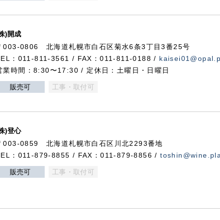
(株)開成
〒003-0806 北海道札幌市白石区菊水6条3丁目3番25号
TEL：011-811-3561 / FAX：011-811-0188 /
kaisei01@opal.pl
営業時間：8:30〜17:30 / 定休日：土曜日・日曜日
販売可
工事・取付可
(株)登心
〒003-0859 北海道札幌市白石区川北2293番地
TEL：011-879-8855 / FAX：011-879-8856 /
toshin@wine.pla
販売可
工事・取付可