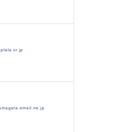
lala.or.jp
magata.email.ne.jp