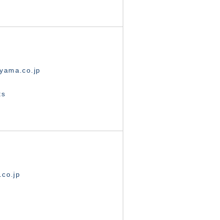
yama.co.jp
ts
.co.jp