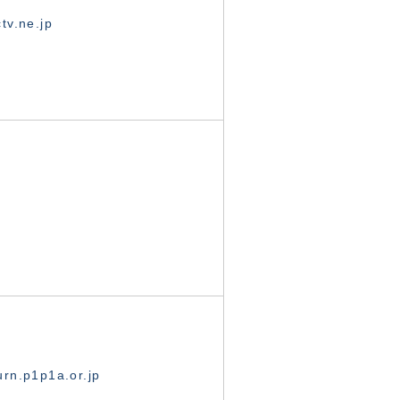
tv.ne.jp
rn.p1p1a.or.jp