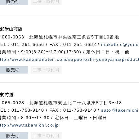
販売可
工事・取付可
(株)米山商店
〒060-0063 北海道札幌市中央区南三条西5丁目10番地
TEL：011-261-6656 / FAX：011-251-6682 /
makoto.s@yone
営業時間：9:00(8:30)〜17:00(17:30) / 定休日：日・祝・他
ttp://www.kanamonoten.com/sapporoshi-yoneyama/produc
販売可
工事・取付可
(株)竹道
〒065-0028 北海道札幌市東区北二十八条東5丁目3〜18
TEL：011-753-9140 / FAX：011-753-9148 /
sato@takemichi
営業時間：8:30〜17:30 / 定休日：土曜日・日曜日
ttp://www.takemichi.co.jp
販売可
工事・取付可