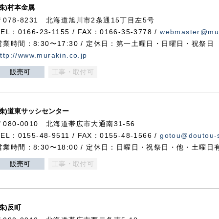
(株)村本金属
〒078-8231 北海道旭川市2条通15丁目左5号
TEL：0166-23-1155 / FAX：0166-35-3778 /
webmaster@mur
営業時間：8:30〜17:30 / 定休日：第一土曜日・日曜日・祝祭日
ttp://www.murakin.co.jp
販売可
工事・取付可
(株)道東サッシセンター
〒080-0010 北海道帯広市大通南31-56
TEL：0155-48-9511 / FAX：0155-48-1566 /
gotou@doutou-s
営業時間：8:30〜18:00 / 定休日：日曜日・祝祭日・他・土曜日
販売可
工事・取付可
(株)反町