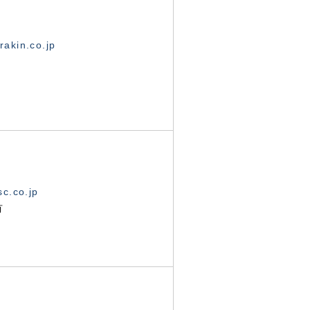
akin.co.jp
c.co.jp
有