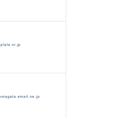
lala.or.jp
magata.email.ne.jp