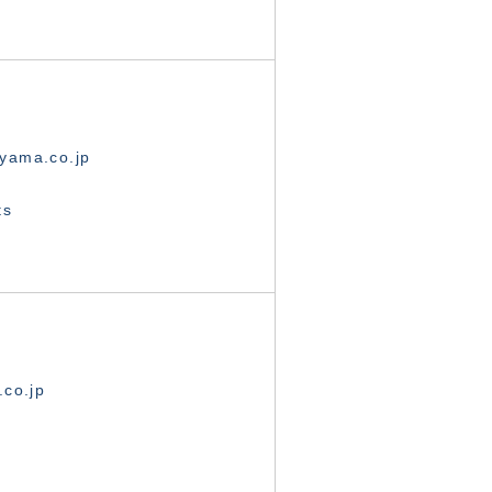
yama.co.jp
ts
.co.jp