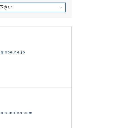
下さい
globe.ne.jp
namonoten.com