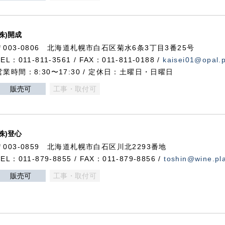
(株)開成
〒003-0806 北海道札幌市白石区菊水6条3丁目3番25号
TEL：011-811-3561 / FAX：011-811-0188 /
kaisei01@opal.pl
営業時間：8:30〜17:30 / 定休日：土曜日・日曜日
販売可
工事・取付可
(株)登心
〒003-0859 北海道札幌市白石区川北2293番地
TEL：011-879-8855 / FAX：011-879-8856 /
toshin@wine.pla
販売可
工事・取付可