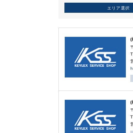
エリア選択
h