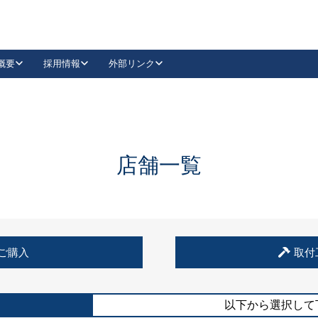
概要
採用情報
外部リンク
YouTube
Instagram
採用
キーレックスカタログ請求
の製品組み立て等
請求フォームはこちら
古代・古代NEO
レバーハンドル
Vi-Clear
古代・古代NEO
飾錠
導入事例一覧
抗ウイルス・抗菌製品
導入事例一覧
Facebook
LinkedIn
店舗一覧
00 / 1100から簡単に交換できるキーレックス4000を
日本ロック工業会
売開始しました。
外部サイト
く見る
例
ご購入
取付
長期住宅使用部材標準化推進協議会
外部サイト
以下から選択して