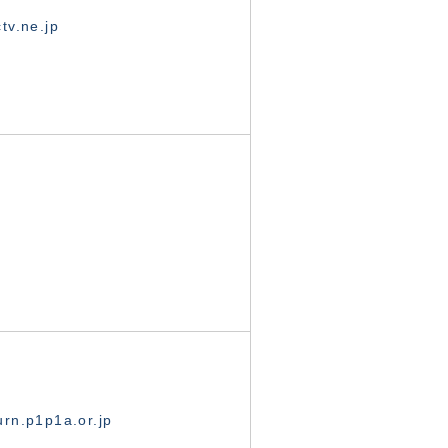
tv.ne.jp
rn.p1p1a.or.jp