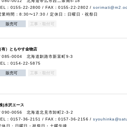
〒080-0012 北海道帯広市西二条南5-18
TEL：0155-22-2800 / FAX：0155-22-2802 /
sorimati@m2.oc
営業時間：8:30〜17:30 / 定休日：日曜日・祝祭日
販売可
工事・取付可
（有）ともやす金物店
〒085-0004 北海道釧路市新富町9-3
TEL：0154-22-5875
販売可
工事・取付可
(株)水沢エース
〒090-0056 北海道北見市卸町2-3-2
TEL：0157-36-2151 / FAX：0157-36-2156 /
syouhinka@satu
定休日：日曜日・祝祭日・土曜午後