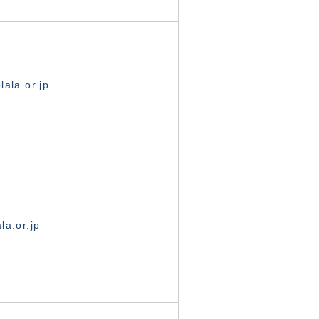
ala.or.jp
la.or.jp