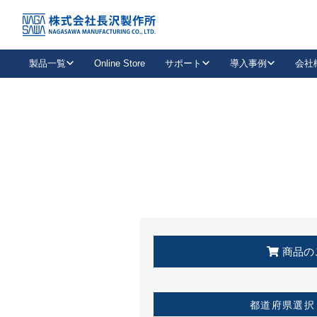
トップ
KSS加盟店・取扱店情報
店舗一覧
製品一覧
Online Store
サポート
導入事例
会社
新卒採用
会社情報
事業内容
中途採用
お問い合わせ
社会貢献活動
パート
2026年度採用情報
キャリア採用・専門職
メールフォームはこちら
工場で
キーレックス
レバーハンドル
キーレックス
機械式ボタン錠
室内用ドアハンドル
導入事例一覧
装
メールニュース
製品検索
お知らせ一覧
よくある質問（FAQ）
特集
簡単診断
教育機関
21
お客様に適したキーレックスをお探しいただけます。
廃番品情報
発
医療機関
品番から探す
取扱店情報
キーレックスを品番からお探しいただけます。
詳し
企業様採用事
商品の
お役立ち情報
都道府県選択