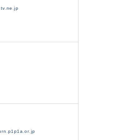
tv.ne.jp
rn.p1p1a.or.jp