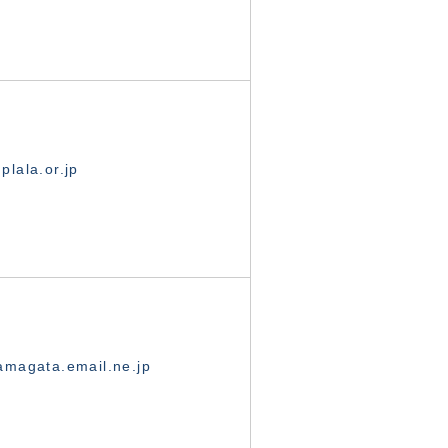
lala.or.jp
magata.email.ne.jp