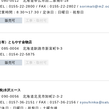
〒080-0012 北海道帯広市西二条南5-18
TEL：0155-22-2800 / FAX：0155-22-2802 /
sorimati@m2.oc
営業時間：8:30〜17:30 / 定休日：日曜日・祝祭日
販売可
工事・取付可
（有）ともやす金物店
〒085-0004 北海道釧路市新富町9-3
TEL：0154-22-5875
販売可
工事・取付可
(株)水沢エース
〒090-0056 北海道北見市卸町2-3-2
TEL：0157-36-2151 / FAX：0157-36-2156 /
syouhinka@satu
定休日：日曜日・祝祭日・土曜午後