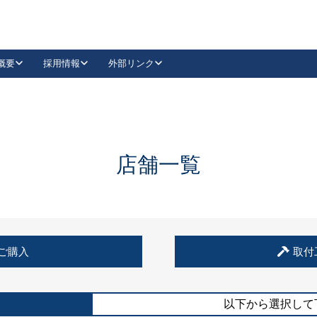
概要
採用情報
外部リンク
YouTube
Instagram
採用
キーレックスカタログ請求
の製品組み立て等
請求フォームはこちら
古代・古代NEO
レバーハンドル
Vi-Clear
古代・古代NEO
飾錠
導入事例一覧
抗ウイルス・抗菌製品
導入事例一覧
Facebook
LinkedIn
店舗一覧
00 / 1100から簡単に交換できるキーレックス4000を
日本ロック工業会
売開始しました。
外部サイト
く見る
例
ご購入
取付
長期住宅使用部材標準化推進協議会
外部サイト
以下から選択して