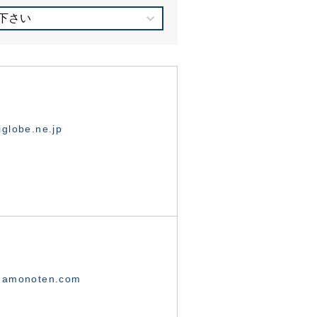
下さい
globe.ne.jp
namonoten.com