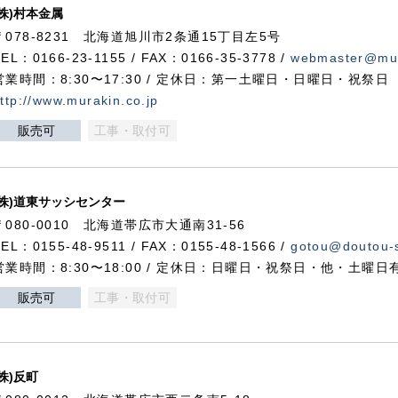
(株)村本金属
〒078-8231 北海道旭川市2条通15丁目左5号
TEL：0166-23-1155 / FAX：0166-35-3778 /
webmaster@mur
営業時間：8:30〜17:30 / 定休日：第一土曜日・日曜日・祝祭日
ttp://www.murakin.co.jp
販売可
工事・取付可
(株)道東サッシセンター
〒080-0010 北海道帯広市大通南31-56
TEL：0155-48-9511 / FAX：0155-48-1566 /
gotou@doutou-s
営業時間：8:30〜18:00 / 定休日：日曜日・祝祭日・他・土曜日
販売可
工事・取付可
(株)反町