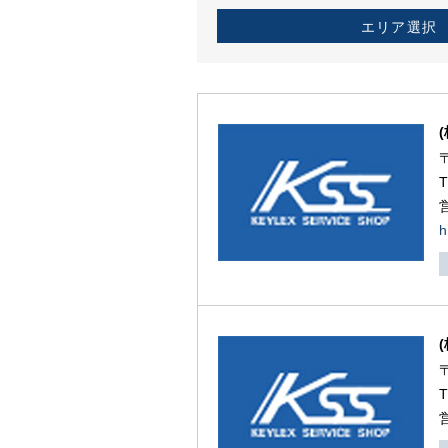
エリア選択
h