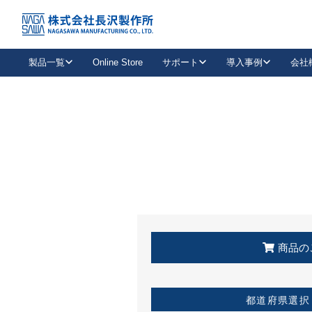
トップ
KSS加盟店・取扱店情報
店舗一覧
製品一覧
Online Store
サポート
導入事例
会社
新卒採用
会社情報
事業内容
中途採用
お問い合わせ
社会貢献活動
パート
2026年度採用情報
キャリア採用・専門職
メールフォームはこちら
工場で
キーレックス
レバーハンドル
キーレックス
機械式ボタン錠
室内用ドアハンドル
導入事例一覧
装
メールニュース
製品検索
お知らせ一覧
よくある質問（FAQ）
特集
簡単診断
教育機関
21
お客様に適したキーレックスをお探しいただけます。
廃番品情報
発
医療機関
品番から探す
取扱店情報
キーレックスを品番からお探しいただけます。
詳し
企業様採用事
商品の
お役立ち情報
都道府県選択