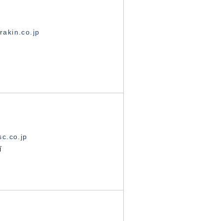
akin.co.jp
c.co.jp
有