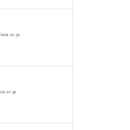
ala.or.jp
la.or.jp