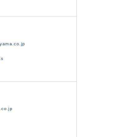
yama.co.jp
ts
.co.jp