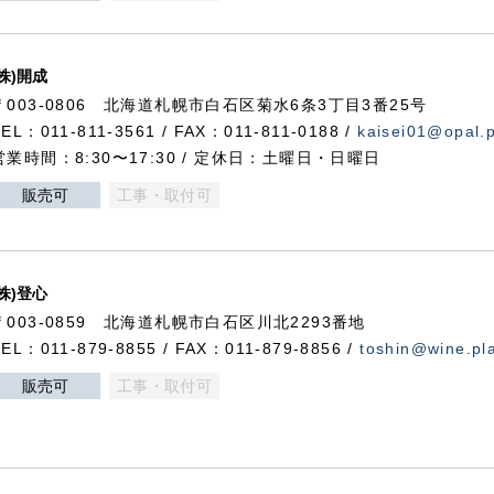
(株)開成
〒003-0806 北海道札幌市白石区菊水6条3丁目3番25号
TEL：011-811-3561 / FAX：011-811-0188 /
kaisei01@opal.pl
営業時間：8:30〜17:30 / 定休日：土曜日・日曜日
販売可
工事・取付可
(株)登心
〒003-0859 北海道札幌市白石区川北2293番地
TEL：011-879-8855 / FAX：011-879-8856 /
toshin@wine.pla
販売可
工事・取付可