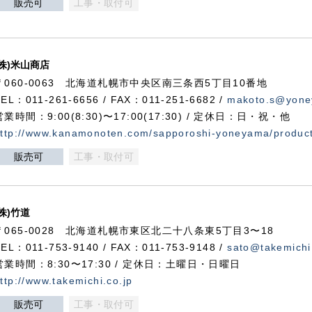
販売可
工事・取付可
(株)米山商店
〒060-0063 北海道札幌市中央区南三条西5丁目10番地
TEL：011-261-6656 / FAX：011-251-6682 /
makoto.s@yone
営業時間：9:00(8:30)〜17:00(17:30) / 定休日：日・祝・他
ttp://www.kanamonoten.com/sapporoshi-yoneyama/produc
販売可
工事・取付可
(株)竹道
〒065-0028 北海道札幌市東区北二十八条東5丁目3〜18
TEL：011-753-9140 / FAX：011-753-9148 /
sato@takemichi
営業時間：8:30〜17:30 / 定休日：土曜日・日曜日
ttp://www.takemichi.co.jp
販売可
工事・取付可