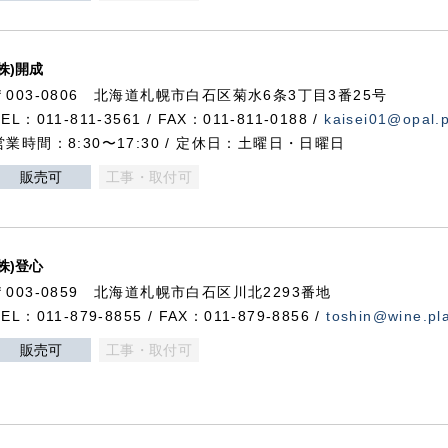
(株)開成
〒003-0806 北海道札幌市白石区菊水6条3丁目3番25号
TEL：011-811-3561 / FAX：011-811-0188 /
kaisei01@opal.pl
営業時間：8:30〜17:30 / 定休日：土曜日・日曜日
販売可
工事・取付可
(株)登心
〒003-0859 北海道札幌市白石区川北2293番地
TEL：011-879-8855 / FAX：011-879-8856 /
toshin@wine.pla
販売可
工事・取付可