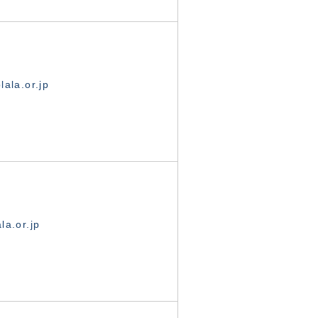
ala.or.jp
la.or.jp