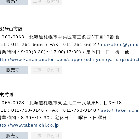
販売可
工事・取付可
(株)米山商店
〒060-0063 北海道札幌市中央区南三条西5丁目10番地
TEL：011-261-6656 / FAX：011-251-6682 /
makoto.s@yone
営業時間：9:00(8:30)〜17:00(17:30) / 定休日：日・祝・他
ttp://www.kanamonoten.com/sapporoshi-yoneyama/produc
販売可
工事・取付可
(株)竹道
〒065-0028 北海道札幌市東区北二十八条東5丁目3〜18
TEL：011-753-9140 / FAX：011-753-9148 /
sato@takemichi
営業時間：8:30〜17:30 / 定休日：土曜日・日曜日
ttp://www.takemichi.co.jp
販売可
工事・取付可