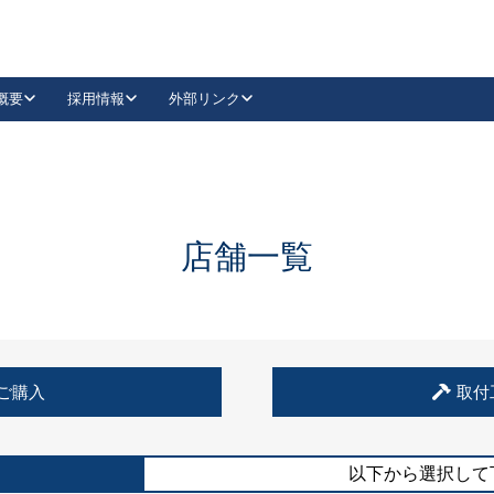
概要
採用情報
外部リンク
YouTube
Instagram
採用
キーレックスカタログ請求
の製品組み立て等
請求フォームはこちら
古代・古代NEO
レバーハンドル
Vi-Clear
古代・古代NEO
飾錠
導入事例一覧
抗ウイルス・抗菌製品
導入事例一覧
Facebook
LinkedIn
店舗一覧
00 / 1100から簡単に交換できるキーレックス4000を
日本ロック工業会
売開始しました。
外部サイト
く見る
例
ご購入
取付
長期住宅使用部材標準化推進協議会
外部サイト
以下から選択して