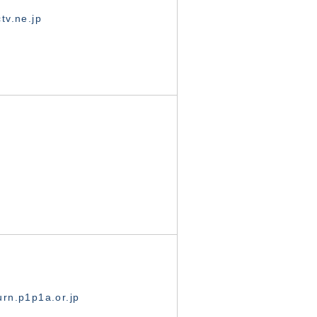
tv.ne.jp
rn.p1p1a.or.jp