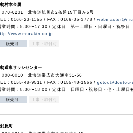
(株)村本金属
〒078-8231 北海道旭川市2条通15丁目左5号
TEL：0166-23-1155 / FAX：0166-35-3778 /
webmaster@mur
営業時間：8:30〜17:30 / 定休日：第一土曜日・日曜日・祝祭日
ttp://www.murakin.co.jp
販売可
工事・取付可
(株)道東サッシセンター
〒080-0010 北海道帯広市大通南31-56
TEL：0155-48-9511 / FAX：0155-48-1566 /
gotou@doutou-s
営業時間：8:30〜18:00 / 定休日：日曜日・祝祭日・他・土曜日
販売可
工事・取付可
(株)反町