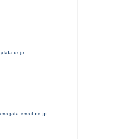
lala.or.jp
magata.email.ne.jp