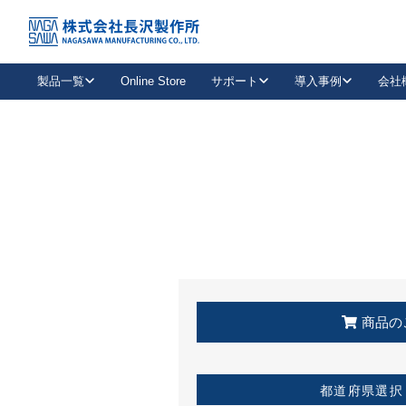
トップ
KSS加盟店・取扱店情報
店舗一覧
製品一覧
Online Store
サポート
導入事例
会社
新卒採用
会社情報
事業内容
中途採用
お問い合わせ
社会貢献活動
パート
2026年度採用情報
キャリア採用・専門職
メールフォームはこちら
工場で
キーレックス
レバーハンドル
キーレックス
機械式ボタン錠
室内用ドアハンドル
導入事例一覧
装
メールニュース
製品検索
お知らせ一覧
よくある質問（FAQ）
特集
簡単診断
教育機関
21
お客様に適したキーレックスをお探しいただけます。
廃番品情報
発
医療機関
品番から探す
取扱店情報
キーレックスを品番からお探しいただけます。
詳し
企業様採用事
商品の
お役立ち情報
都道府県選択