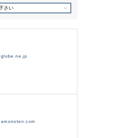
下さい
globe.ne.jp
namonoten.com