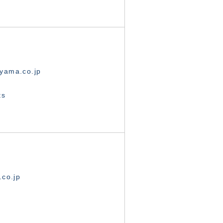
yama.co.jp
ts
.co.jp