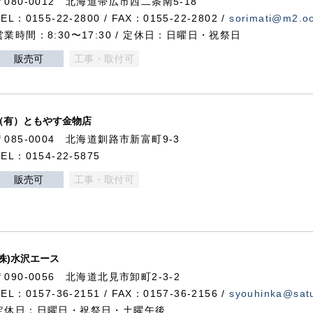
〒080-0012 北海道帯広市西二条南5-18
TEL：0155-22-2800 / FAX：0155-22-2802 /
sorimati@m2.oc
営業時間：8:30〜17:30 / 定休日：日曜日・祝祭日
販売可
工事・取付可
（有）ともやす金物店
〒085-0004 北海道釧路市新富町9-3
TEL：0154-22-5875
販売可
工事・取付可
(株)水沢エース
〒090-0056 北海道北見市卸町2-3-2
TEL：0157-36-2151 / FAX：0157-36-2156 /
syouhinka@satu
定休日：日曜日・祝祭日・土曜午後