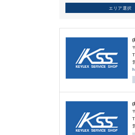
エリア選択
h