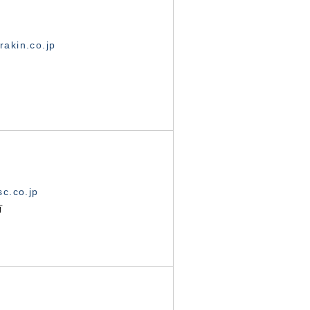
akin.co.jp
c.co.jp
有