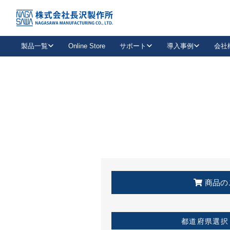
トップ
KSS加盟店・取扱店情報
店舗一覧
製品一覧
Online Store
サポート
導入事例
会社
新卒採用
会社情報
事業内容
中途採用
お問い合わせ
社会貢献活動
パート
2026年度採用情報
キャリア採用・専門職
メールフォームはこちら
工場で
キーレックス
レバーハンドル
キーレックス
機械式ボタン錠
室内用ドアハンドル
導入事例一覧
装
メールニュース
製品検索
お知らせ一覧
よくある質問（FAQ）
特集
簡単診断
教育機関
21
お客様に適したキーレックスをお探しいただけます。
廃番品情報
発
医療機関
品番から探す
取扱店情報
キーレックスを品番からお探しいただけます。
詳し
企業様採用事
商品の
お役立ち情報
都道府県選択