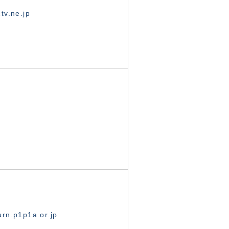
tv.ne.jp
rn.p1p1a.or.jp