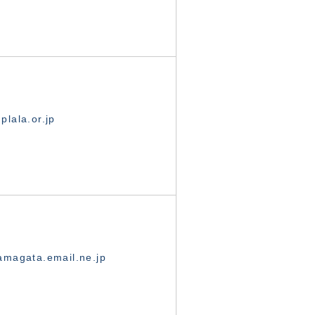
lala.or.jp
magata.email.ne.jp