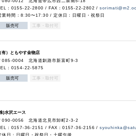
〒080-0012 北海道帯広市西二条南5-18
TEL：0155-22-2800 / FAX：0155-22-2802 /
sorimati@m2.oc
営業時間：8:30〜17:30 / 定休日：日曜日・祝祭日
販売可
工事・取付可
（有）ともやす金物店
〒085-0004 北海道釧路市新富町9-3
TEL：0154-22-5875
販売可
工事・取付可
(株)水沢エース
〒090-0056 北海道北見市卸町2-3-2
TEL：0157-36-2151 / FAX：0157-36-2156 /
syouhinka@satu
定休日：日曜日・祝祭日・土曜午後