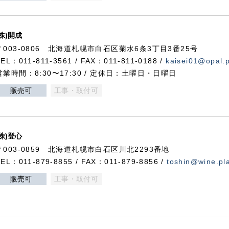
(株)開成
〒003-0806 北海道札幌市白石区菊水6条3丁目3番25号
TEL：011-811-3561 / FAX：011-811-0188 /
kaisei01@opal.pl
営業時間：8:30〜17:30 / 定休日：土曜日・日曜日
販売可
工事・取付可
(株)登心
〒003-0859 北海道札幌市白石区川北2293番地
TEL：011-879-8855 / FAX：011-879-8856 /
toshin@wine.pla
販売可
工事・取付可