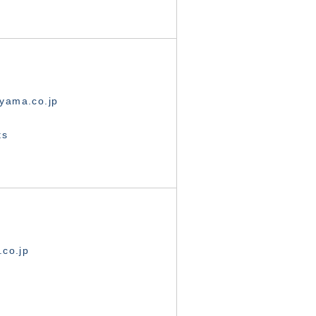
yama.co.jp
ts
.co.jp