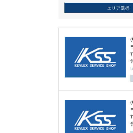
エリア選択
h