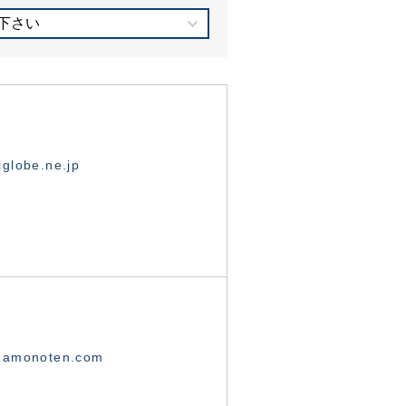
下さい
globe.ne.jp
namonoten.com