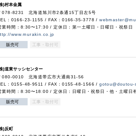
(株)村本金属
〒078-8231 北海道旭川市2条通15丁目左5号
TEL：0166-23-1155 / FAX：0166-35-3778 /
webmaster@mur
営業時間：8:30〜17:30 / 定休日：第一土曜日・日曜日・祝祭日
ttp://www.murakin.co.jp
販売可
工事・取付可
(株)道東サッシセンター
〒080-0010 北海道帯広市大通南31-56
TEL：0155-48-9511 / FAX：0155-48-1566 /
gotou@doutou-s
営業時間：8:30〜18:00 / 定休日：日曜日・祝祭日・他・土曜日
販売可
工事・取付可
(株)反町