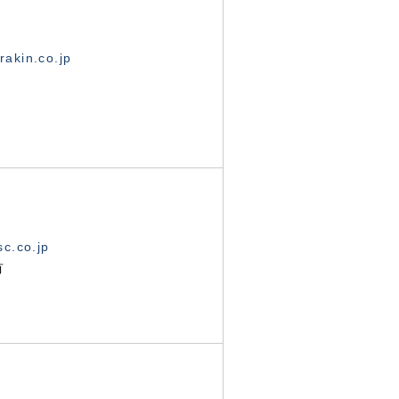
akin.co.jp
c.co.jp
有