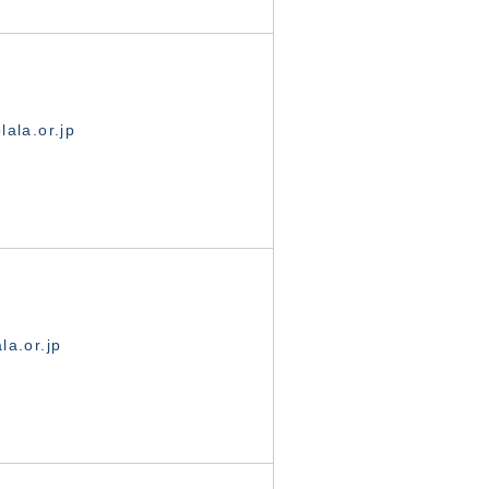
ala.or.jp
la.or.jp