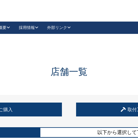
概要
採用情報
外部リンク
YouTube
Instagram
採用
キーレックスカタログ請求
の製品組み立て等
請求フォームはこちら
古代・古代NEO
レバーハンドル
Vi-Clear
古代・古代NEO
飾錠
導入事例一覧
抗ウイルス・抗菌製品
導入事例一覧
Facebook
LinkedIn
店舗一覧
00 / 1100から簡単に交換できるキーレックス4000を
日本ロック工業会
売開始しました。
外部サイト
く見る
例
ご購入
取付
長期住宅使用部材標準化推進協議会
外部サイト
以下から選択して