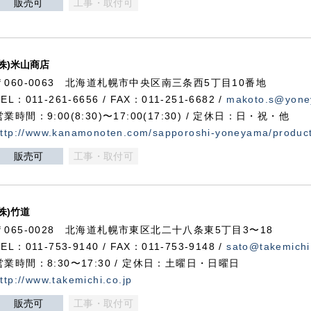
販売可
工事・取付可
(株)米山商店
〒060-0063 北海道札幌市中央区南三条西5丁目10番地
TEL：011-261-6656 / FAX：011-251-6682 /
makoto.s@yone
営業時間：9:00(8:30)〜17:00(17:30) / 定休日：日・祝・他
ttp://www.kanamonoten.com/sapporoshi-yoneyama/produc
販売可
工事・取付可
(株)竹道
〒065-0028 北海道札幌市東区北二十八条東5丁目3〜18
TEL：011-753-9140 / FAX：011-753-9148 /
sato@takemichi
営業時間：8:30〜17:30 / 定休日：土曜日・日曜日
ttp://www.takemichi.co.jp
販売可
工事・取付可