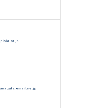
lala.or.jp
magata.email.ne.jp