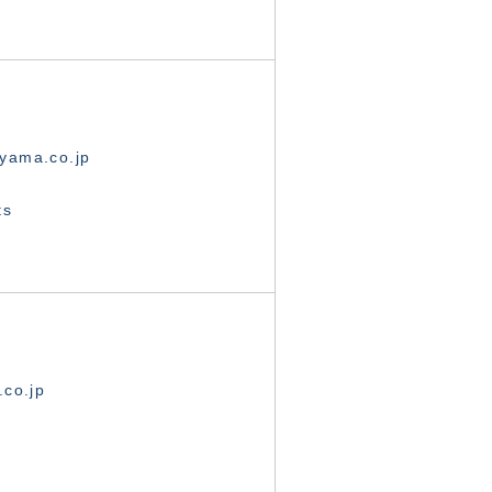
yama.co.jp
ts
.co.jp