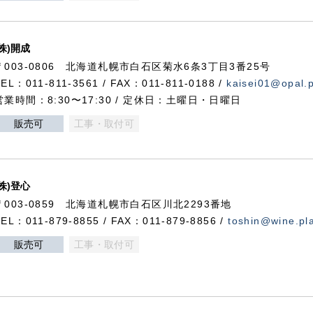
(株)開成
〒003-0806 北海道札幌市白石区菊水6条3丁目3番25号
TEL：011-811-3561 / FAX：011-811-0188 /
kaisei01@opal.pl
営業時間：8:30〜17:30 / 定休日：土曜日・日曜日
販売可
工事・取付可
(株)登心
〒003-0859 北海道札幌市白石区川北2293番地
TEL：011-879-8855 / FAX：011-879-8856 /
toshin@wine.pla
販売可
工事・取付可