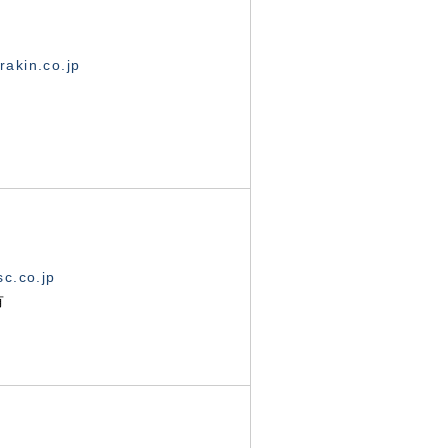
akin.co.jp
c.co.jp
有