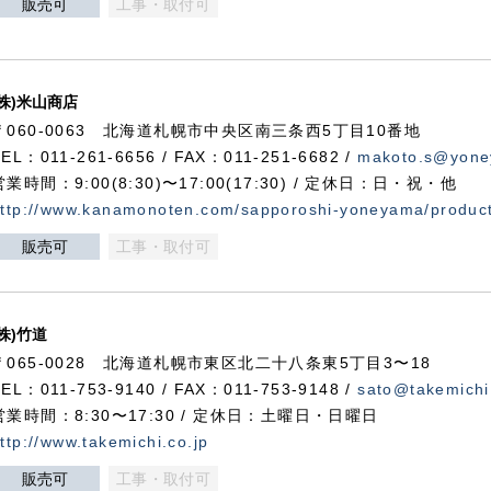
販売可
工事・取付可
(株)米山商店
〒060-0063 北海道札幌市中央区南三条西5丁目10番地
TEL：011-261-6656 / FAX：011-251-6682 /
makoto.s@yone
営業時間：9:00(8:30)〜17:00(17:30) / 定休日：日・祝・他
ttp://www.kanamonoten.com/sapporoshi-yoneyama/produc
販売可
工事・取付可
(株)竹道
〒065-0028 北海道札幌市東区北二十八条東5丁目3〜18
TEL：011-753-9140 / FAX：011-753-9148 /
sato@takemichi
営業時間：8:30〜17:30 / 定休日：土曜日・日曜日
ttp://www.takemichi.co.jp
販売可
工事・取付可