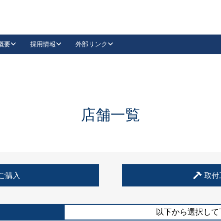
概要
採用情報
外部リンク
YouTube
Instagram
採用
キーレックスカタログ請求
の製品組み立て等
請求フォームはこちら
古代・古代NEO
レバーハンドル
Vi-Clear
古代・古代NEO
飾錠
導入事例一覧
抗ウイルス・抗菌製品
導入事例一覧
Facebook
LinkedIn
店舗一覧
00 / 1100から簡単に交換できるキーレックス4000を
日本ロック工業会
売開始しました。
外部サイト
く見る
例
ご購入
取付
長期住宅使用部材標準化推進協議会
外部サイト
以下から選択して