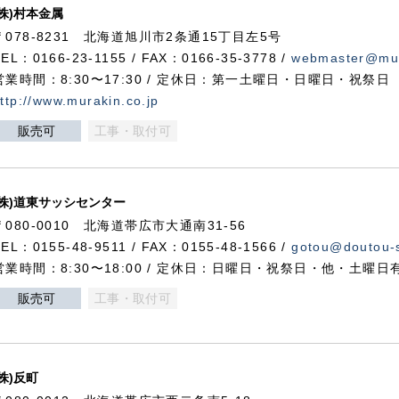
(株)村本金属
〒078-8231 北海道旭川市2条通15丁目左5号
TEL：0166-23-1155 / FAX：0166-35-3778 /
webmaster@mur
営業時間：8:30〜17:30 / 定休日：第一土曜日・日曜日・祝祭日
ttp://www.murakin.co.jp
販売可
工事・取付可
(株)道東サッシセンター
〒080-0010 北海道帯広市大通南31-56
TEL：0155-48-9511 / FAX：0155-48-1566 /
gotou@doutou-s
営業時間：8:30〜18:00 / 定休日：日曜日・祝祭日・他・土曜日
販売可
工事・取付可
(株)反町