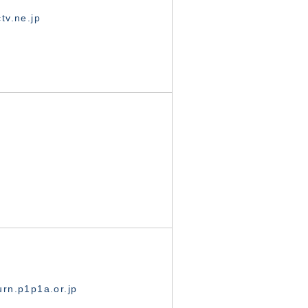
tv.ne.jp
rn.p1p1a.or.jp