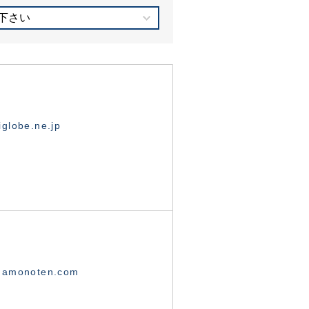
下さい
globe.ne.jp
namonoten.com