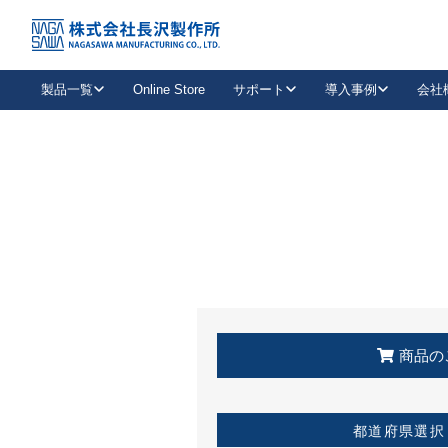
トップ
KSS加盟店・取扱店情報
店舗一覧
製品一覧
Online Store
サポート
導入事例
会社
新卒採用
会社情報
事業内容
中途採用
お問い合わせ
社会貢献活動
パート
2026年度採用情報
キャリア採用・専門職
メールフォームはこちら
工場で
キーレックス
レバーハンドル
キーレックス
機械式ボタン錠
室内用ドアハンドル
導入事例一覧
装
メールニュース
製品検索
お知らせ一覧
よくある質問（FAQ）
特集
簡単診断
教育機関
21
お客様に適したキーレックスをお探しいただけます。
廃番品情報
発
医療機関
品番から探す
取扱店情報
キーレックスを品番からお探しいただけます。
詳し
企業様採用事
商品の
お役立ち情報
都道府県選択