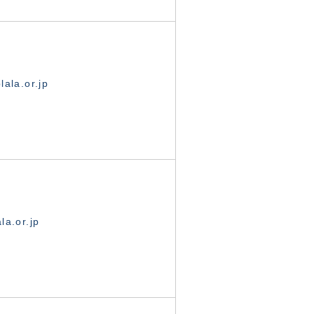
ala.or.jp
la.or.jp