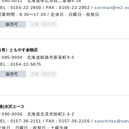
〒080-0012 北海道帯広市西二条南5-18
TEL：0155-22-2800 / FAX：0155-22-2802 /
sorimati@m2.oc
営業時間：8:30〜17:30 / 定休日：日曜日・祝祭日
販売可
工事・取付可
（有）ともやす金物店
〒085-0004 北海道釧路市新富町9-3
TEL：0154-22-5875
販売可
工事・取付可
(株)水沢エース
〒090-0056 北海道北見市卸町2-3-2
TEL：0157-36-2151 / FAX：0157-36-2156 /
syouhinka@satu
定休日：日曜日・祝祭日・土曜午後