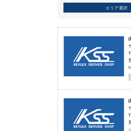
エリア選択
h