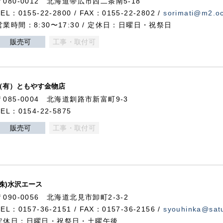
〒080-0012 北海道帯広市西二条南5-18
TEL：0155-22-2800 / FAX：0155-22-2802 /
sorimati@m2.oc
営業時間：8:30〜17:30 / 定休日：日曜日・祝祭日
販売可
工事・取付可
（有）ともやす金物店
〒085-0004 北海道釧路市新富町9-3
TEL：0154-22-5875
販売可
工事・取付可
(株)水沢エース
〒090-0056 北海道北見市卸町2-3-2
TEL：0157-36-2151 / FAX：0157-36-2156 /
syouhinka@satu
定休日：日曜日・祝祭日・土曜午後