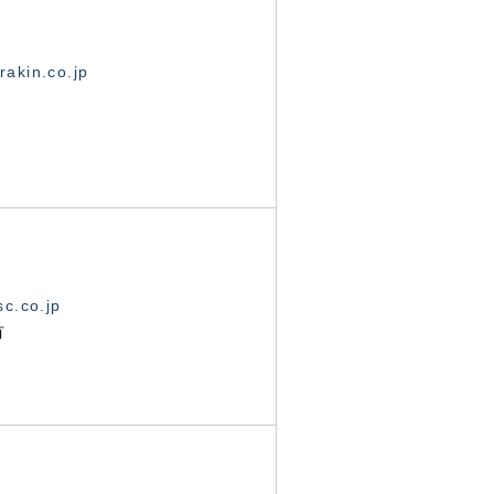
akin.co.jp
c.co.jp
有