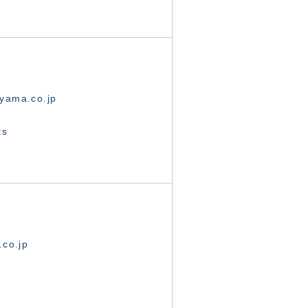
yama.co.jp
ts
.co.jp