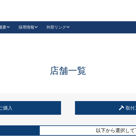
概要
採用情報
外部リンク
YouTube
Instagram
採用
キーレックスカタログ請求
の製品組み立て等
請求フォームはこちら
古代・古代NEO
レバーハンドル
Vi-Clear
古代・古代NEO
飾錠
導入事例一覧
抗ウイルス・抗菌製品
導入事例一覧
Facebook
LinkedIn
店舗一覧
00 / 1100から簡単に交換できるキーレックス4000を
日本ロック工業会
売開始しました。
外部サイト
く見る
例
ご購入
取付
長期住宅使用部材標準化推進協議会
外部サイト
以下から選択して