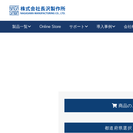
トップ
KSS加盟店・取扱店情報
店舗一覧
製品一覧
Online Store
サポート
導入事例
会社
新卒採用
会社情報
事業内容
中途採用
お問い合わせ
社会貢献活動
パート
2026年度採用情報
キャリア採用・専門職
メールフォームはこちら
工場で
キーレックス
レバーハンドル
キーレックス
機械式ボタン錠
室内用ドアハンドル
導入事例一覧
装
メールニュース
製品検索
お知らせ一覧
よくある質問（FAQ）
特集
簡単診断
教育機関
21
お客様に適したキーレックスをお探しいただけます。
廃番品情報
発
医療機関
品番から探す
取扱店情報
キーレックスを品番からお探しいただけます。
詳し
企業様採用事
商品の
お役立ち情報
都道府県選択