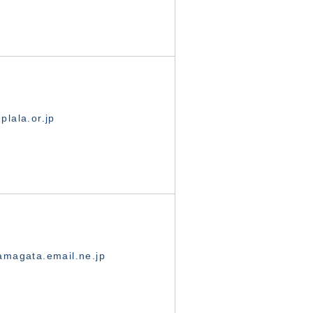
lala.or.jp
magata.email.ne.jp