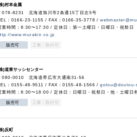
(株)村本金属
〒078-8231 北海道旭川市2条通15丁目左5号
TEL：0166-23-1155 / FAX：0166-35-3778 /
webmaster@mur
営業時間：8:30〜17:30 / 定休日：第一土曜日・日曜日・祝祭日
ttp://www.murakin.co.jp
販売可
工事・取付可
(株)道東サッシセンター
〒080-0010 北海道帯広市大通南31-56
TEL：0155-48-9511 / FAX：0155-48-1566 /
gotou@doutou-s
営業時間：8:30〜18:00 / 定休日：日曜日・祝祭日・他・土曜日
販売可
工事・取付可
(株)反町