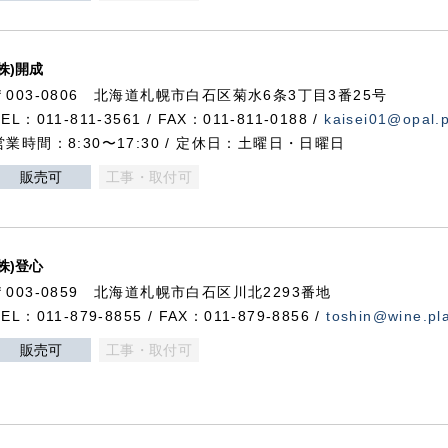
(株)開成
〒003-0806 北海道札幌市白石区菊水6条3丁目3番25号
TEL：011-811-3561 / FAX：011-811-0188 /
kaisei01@opal.pl
営業時間：8:30〜17:30 / 定休日：土曜日・日曜日
販売可
工事・取付可
(株)登心
〒003-0859 北海道札幌市白石区川北2293番地
TEL：011-879-8855 / FAX：011-879-8856 /
toshin@wine.pla
販売可
工事・取付可