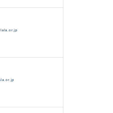
ala.or.jp
la.or.jp