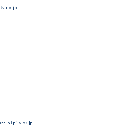
tv.ne.jp
rn.p1p1a.or.jp