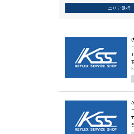
エリア選択
h