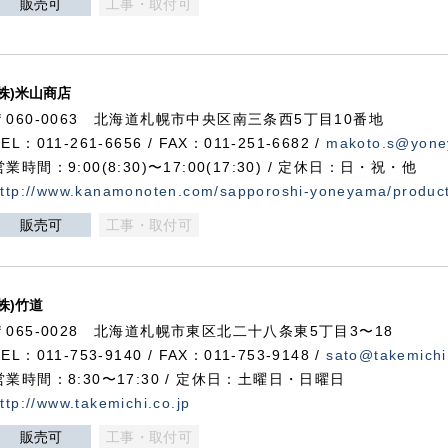
販売可
工事・取付可
(株)米山商店
〒060-0063 北海道札幌市中央区南三条西5丁目10番地
TEL：011-261-6656 / FAX：011-251-6682 /
makoto.s@yone
営業時間：9:00(8:30)〜17:00(17:30) / 定休日：日・祝・他
ttp://www.kanamonoten.com/sapporoshi-yoneyama/produc
販売可
工事・取付可
(株)竹道
〒065-0028 北海道札幌市東区北二十八条東5丁目3〜18
TEL：011-753-9140 / FAX：011-753-9148 /
sato@takemichi
営業時間：8:30〜17:30 / 定休日：土曜日・日曜日
ttp://www.takemichi.co.jp
販売可
工事・取付可