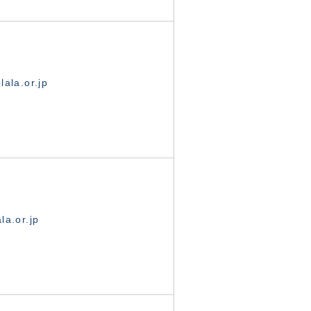
ala.or.jp
la.or.jp