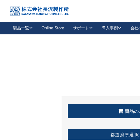
トップ
KSS加盟店・取扱店情報
店舗一覧
製品一覧
Online Store
サポート
導入事例
会社
新卒採用
会社情報
事業内容
中途採用
お問い合わせ
社会貢献活動
パート
2026年度採用情報
キャリア採用・専門職
メールフォームはこちら
工場で
キーレックス
レバーハンドル
キーレックス
機械式ボタン錠
室内用ドアハンドル
導入事例一覧
装
メールニュース
製品検索
お知らせ一覧
よくある質問（FAQ）
特集
簡単診断
教育機関
21
お客様に適したキーレックスをお探しいただけます。
廃番品情報
発
医療機関
品番から探す
取扱店情報
キーレックスを品番からお探しいただけます。
詳し
企業様採用事
商品の
お役立ち情報
都道府県選択