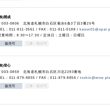
(株)開成
〒003-0806 北海道札幌市白石区菊水6条3丁目3番25号
TEL：011-811-3561 / FAX：011-811-0188 /
kaisei01@opal.pl
営業時間：8:30〜17:30 / 定休日：土曜日・日曜日
販売可
工事・取付可
(株)登心
〒003-0859 北海道札幌市白石区川北2293番地
TEL：011-879-8855 / FAX：011-879-8856 /
toshin@wine.pla
販売可
工事・取付可