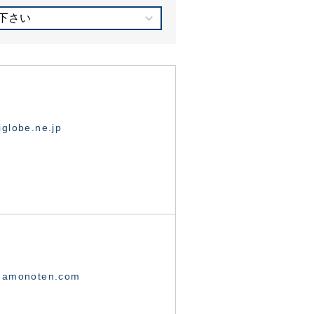
下さい
globe.ne.jp
namonoten.com