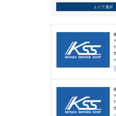
エリア選択
h