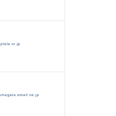
lala.or.jp
magata.email.ne.jp