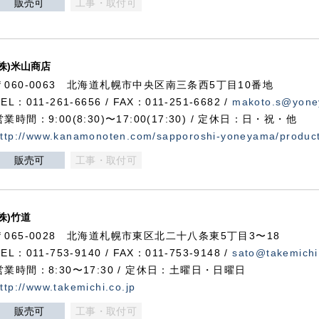
販売可
工事・取付可
(株)米山商店
〒060-0063 北海道札幌市中央区南三条西5丁目10番地
TEL：011-261-6656 / FAX：011-251-6682 /
makoto.s@yone
営業時間：9:00(8:30)〜17:00(17:30) / 定休日：日・祝・他
ttp://www.kanamonoten.com/sapporoshi-yoneyama/produc
販売可
工事・取付可
(株)竹道
〒065-0028 北海道札幌市東区北二十八条東5丁目3〜18
TEL：011-753-9140 / FAX：011-753-9148 /
sato@takemichi
営業時間：8:30〜17:30 / 定休日：土曜日・日曜日
ttp://www.takemichi.co.jp
販売可
工事・取付可