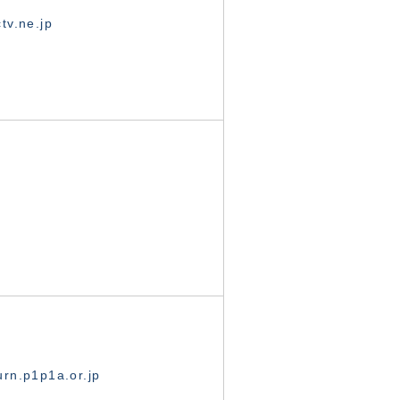
tv.ne.jp
rn.p1p1a.or.jp