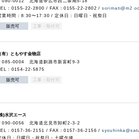
〒080-0012 北海道帯広市西二条南5-18
TEL：0155-22-2800 / FAX：0155-22-2802 /
sorimati@m2.oc
営業時間：8:30〜17:30 / 定休日：日曜日・祝祭日
販売可
工事・取付可
（有）ともやす金物店
〒085-0004 北海道釧路市新富町9-3
TEL：0154-22-5875
販売可
工事・取付可
(株)水沢エース
〒090-0056 北海道北見市卸町2-3-2
TEL：0157-36-2151 / FAX：0157-36-2156 /
syouhinka@satu
定休日：日曜日・祝祭日・土曜午後