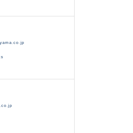
yama.co.jp
ts
.co.jp