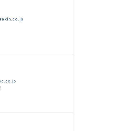
akin.co.jp
c.co.jp
有