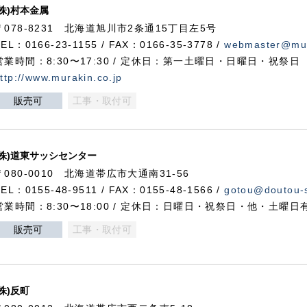
(株)村本金属
〒078-8231 北海道旭川市2条通15丁目左5号
TEL：0166-23-1155 / FAX：0166-35-3778 /
webmaster@mur
営業時間：8:30〜17:30 / 定休日：第一土曜日・日曜日・祝祭日
ttp://www.murakin.co.jp
販売可
工事・取付可
(株)道東サッシセンター
〒080-0010 北海道帯広市大通南31-56
TEL：0155-48-9511 / FAX：0155-48-1566 /
gotou@doutou-s
営業時間：8:30〜18:00 / 定休日：日曜日・祝祭日・他・土曜日
販売可
工事・取付可
(株)反町