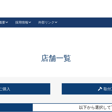
概要
採用情報
外部リンク
YouTube
Instagram
採用
キーレックスカタログ請求
の製品組み立て等
請求フォームはこちら
古代・古代NEO
レバーハンドル
Vi-Clear
古代・古代NEO
飾錠
導入事例一覧
抗ウイルス・抗菌製品
導入事例一覧
Facebook
LinkedIn
店舗一覧
00 / 1100から簡単に交換できるキーレックス4000を
日本ロック工業会
売開始しました。
外部サイト
く見る
例
ご購入
取付
長期住宅使用部材標準化推進協議会
外部サイト
以下から選択して