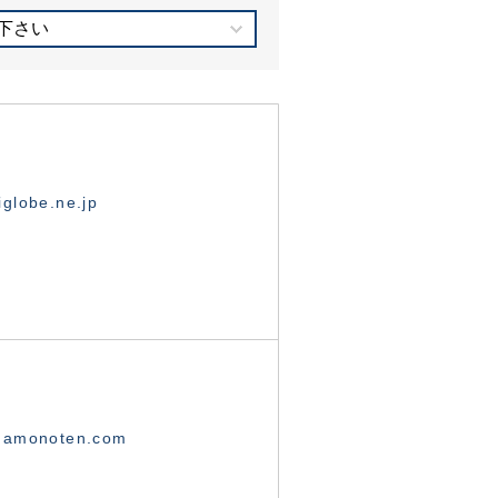
下さい
globe.ne.jp
namonoten.com