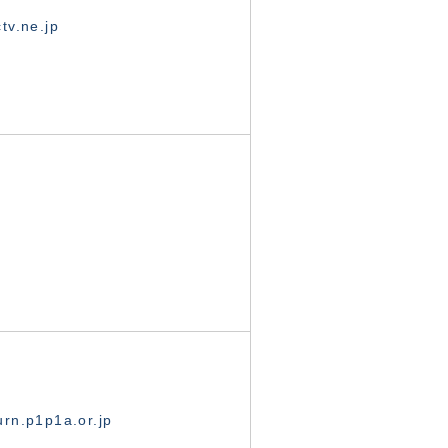
tv.ne.jp
rn.p1p1a.or.jp