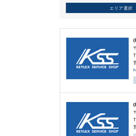
エリア選択
h