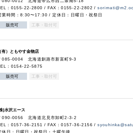
〒080-0012 北海道帯広市西二条南5-18
TEL：0155-22-2800 / FAX：0155-22-2802 /
sorimati@m2.oc
営業時間：8:30〜17:30 / 定休日：日曜日・祝祭日
販売可
工事・取付可
（有）ともやす金物店
〒085-0004 北海道釧路市新富町9-3
TEL：0154-22-5875
販売可
工事・取付可
(株)水沢エース
〒090-0056 北海道北見市卸町2-3-2
TEL：0157-36-2151 / FAX：0157-36-2156 /
syouhinka@satu
定休日：日曜日・祝祭日・土曜午後