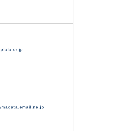
lala.or.jp
magata.email.ne.jp