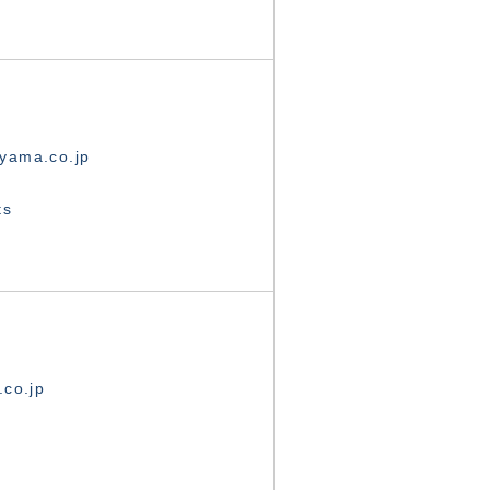
yama.co.jp
ts
.co.jp