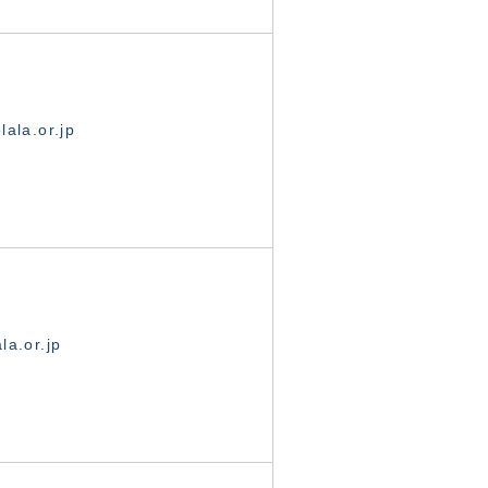
ala.or.jp
la.or.jp