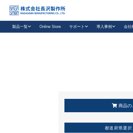
トップ
KSS加盟店・取扱店情報
店舗一覧
製品一覧
Online Store
サポート
導入事例
会社
新卒採用
会社情報
事業内容
中途採用
お問い合わせ
社会貢献活動
パート
2026年度採用情報
キャリア採用・専門職
メールフォームはこちら
工場で
キーレックス
レバーハンドル
キーレックス
機械式ボタン錠
室内用ドアハンドル
導入事例一覧
装
メールニュース
製品検索
お知らせ一覧
よくある質問（FAQ）
特集
簡単診断
教育機関
21
お客様に適したキーレックスをお探しいただけます。
廃番品情報
発
医療機関
品番から探す
取扱店情報
キーレックスを品番からお探しいただけます。
詳し
企業様採用事
商品の
お役立ち情報
都道府県選択