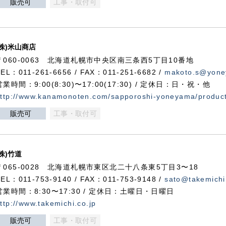
販売可
工事・取付可
(株)米山商店
〒060-0063 北海道札幌市中央区南三条西5丁目10番地
TEL：011-261-6656 / FAX：011-251-6682 /
makoto.s@yone
営業時間：9:00(8:30)〜17:00(17:30) / 定休日：日・祝・他
ttp://www.kanamonoten.com/sapporoshi-yoneyama/produc
販売可
工事・取付可
(株)竹道
〒065-0028 北海道札幌市東区北二十八条東5丁目3〜18
TEL：011-753-9140 / FAX：011-753-9148 /
sato@takemichi
営業時間：8:30〜17:30 / 定休日：土曜日・日曜日
ttp://www.takemichi.co.jp
販売可
工事・取付可