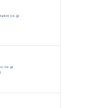
akin.co.jp
c.co.jp
有