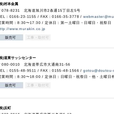
(株)村本金属
〒078-8231 北海道旭川市2条通15丁目左5号
TEL：0166-23-1155 / FAX：0166-35-3778 /
webmaster@mur
営業時間：8:30〜17:30 / 定休日：第一土曜日・日曜日・祝祭日
ttp://www.murakin.co.jp
販売可
工事・取付可
(株)道東サッシセンター
〒080-0010 北海道帯広市大通南31-56
TEL：0155-48-9511 / FAX：0155-48-1566 /
gotou@doutou-s
営業時間：8:30〜18:00 / 定休日：日曜日・祝祭日・他・土曜日
販売可
工事・取付可
(株)反町