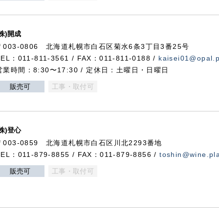
(株)開成
〒003-0806 北海道札幌市白石区菊水6条3丁目3番25号
TEL：011-811-3561 / FAX：011-811-0188 /
kaisei01@opal.pl
営業時間：8:30〜17:30 / 定休日：土曜日・日曜日
販売可
工事・取付可
(株)登心
〒003-0859 北海道札幌市白石区川北2293番地
TEL：011-879-8855 / FAX：011-879-8856 /
toshin@wine.pla
販売可
工事・取付可