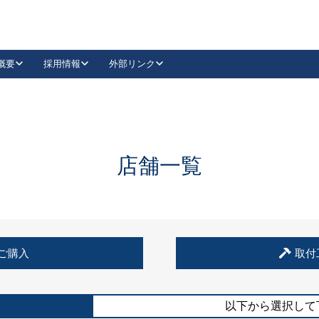
概要
採用情報
外部リンク
YouTube
Instagram
採用
キーレックスカタログ請求
の製品組み立て等
請求フォームはこちら
古代・古代NEO
レバーハンドル
Vi-Clear
古代・古代NEO
飾錠
導入事例一覧
抗ウイルス・抗菌製品
導入事例一覧
Facebook
LinkedIn
店舗一覧
00 / 1100から簡単に交換できるキーレックス4000を
日本ロック工業会
売開始しました。
外部サイト
く見る
例
ご購入
取付
長期住宅使用部材標準化推進協議会
外部サイト
以下から選択して