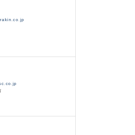
akin.co.jp
c.co.jp
有