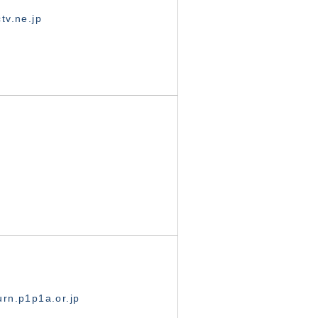
tv.ne.jp
rn.p1p1a.or.jp