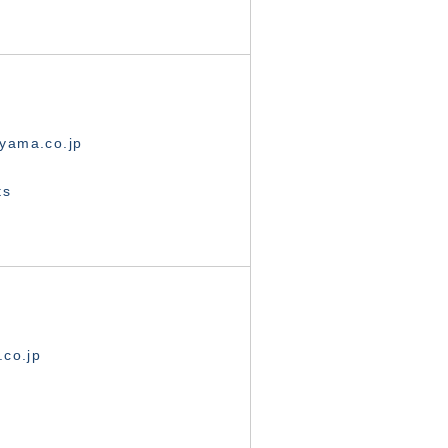
yama.co.jp
ts
.co.jp