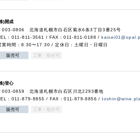
(株)開成
〒003-0806 北海道札幌市白石区菊水6条3丁目3番25号
TEL：011-811-3561 / FAX：011-811-0188 /
kaisei01@opal.pl
営業時間：8:30〜17:30 / 定休日：土曜日・日曜日
販売可
工事・取付可
(株)登心
〒003-0859 北海道札幌市白石区川北2293番地
TEL：011-879-8855 / FAX：011-879-8856 /
toshin@wine.pla
販売可
工事・取付可