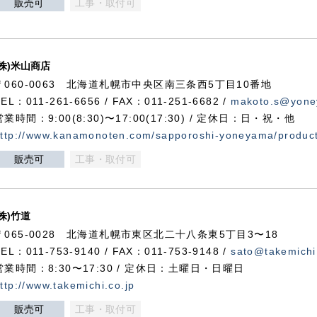
販売可
工事・取付可
(株)米山商店
〒060-0063 北海道札幌市中央区南三条西5丁目10番地
TEL：011-261-6656 / FAX：011-251-6682 /
makoto.s@yone
営業時間：9:00(8:30)〜17:00(17:30) / 定休日：日・祝・他
ttp://www.kanamonoten.com/sapporoshi-yoneyama/produc
販売可
工事・取付可
(株)竹道
〒065-0028 北海道札幌市東区北二十八条東5丁目3〜18
TEL：011-753-9140 / FAX：011-753-9148 /
sato@takemichi
営業時間：8:30〜17:30 / 定休日：土曜日・日曜日
ttp://www.takemichi.co.jp
販売可
工事・取付可