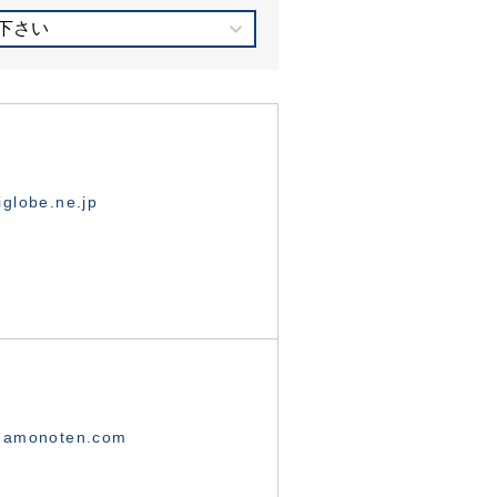
下さい
globe.ne.jp
namonoten.com