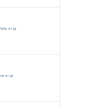
ala.or.jp
la.or.jp