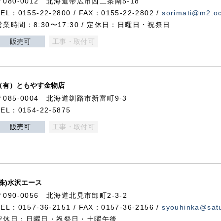
〒080-0012 北海道帯広市西二条南5-18
TEL：0155-22-2800 / FAX：0155-22-2802 /
sorimati@m2.oc
営業時間：8:30〜17:30 / 定休日：日曜日・祝祭日
販売可
工事・取付可
（有）ともやす金物店
〒085-0004 北海道釧路市新富町9-3
TEL：0154-22-5875
販売可
工事・取付可
(株)水沢エース
〒090-0056 北海道北見市卸町2-3-2
TEL：0157-36-2151 / FAX：0157-36-2156 /
syouhinka@satu
定休日：日曜日・祝祭日・土曜午後