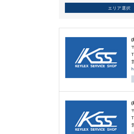
エリア選択
h