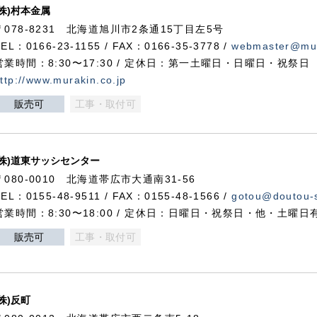
(株)村本金属
〒078-8231 北海道旭川市2条通15丁目左5号
TEL：0166-23-1155 / FAX：0166-35-3778 /
webmaster@mur
営業時間：8:30〜17:30 / 定休日：第一土曜日・日曜日・祝祭日
ttp://www.murakin.co.jp
販売可
工事・取付可
(株)道東サッシセンター
〒080-0010 北海道帯広市大通南31-56
TEL：0155-48-9511 / FAX：0155-48-1566 /
gotou@doutou-s
営業時間：8:30〜18:00 / 定休日：日曜日・祝祭日・他・土曜日
販売可
工事・取付可
(株)反町