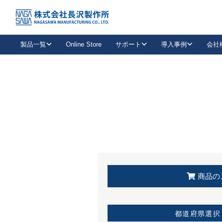
トップ
KSS加盟店・取扱店情報
店舗一覧
製品一覧
Online Store
サポート
導入事例
会社
新卒採用
会社情報
事業内容
中途採用
お問い合わせ
社会貢献活動
パート
2026年度採用情報
キャリア採用・専門職
メールフォームはこちら
工場で
キーレックス
レバーハンドル
キーレックス
機械式ボタン錠
室内用ドアハンドル
導入事例一覧
装
メールニュース
製品検索
お知らせ一覧
よくある質問（FAQ）
特集
簡単診断
教育機関
21
お客様に適したキーレックスをお探しいただけます。
廃番品情報
発
医療機関
品番から探す
取扱店情報
キーレックスを品番からお探しいただけます。
詳し
企業様採用事
商品の
お役立ち情報
都道府県選択