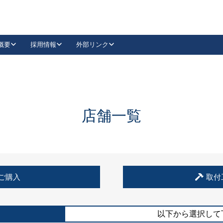
概要
採用情報
外部リンク
YouTube
Instagram
採用
キーレックスカタログ請求
の製品組み立て等
請求フォームはこちら
古代・古代NEO
レバーハンドル
Vi-Clear
古代・古代NEO
飾錠
導入事例一覧
抗ウイルス・抗菌製品
導入事例一覧
Facebook
LinkedIn
店舗一覧
00 / 1100から簡単に交換できるキーレックス4000を
日本ロック工業会
売開始しました。
外部サイト
く見る
例
ご購入
取付
長期住宅使用部材標準化推進協議会
外部サイト
以下から選択して