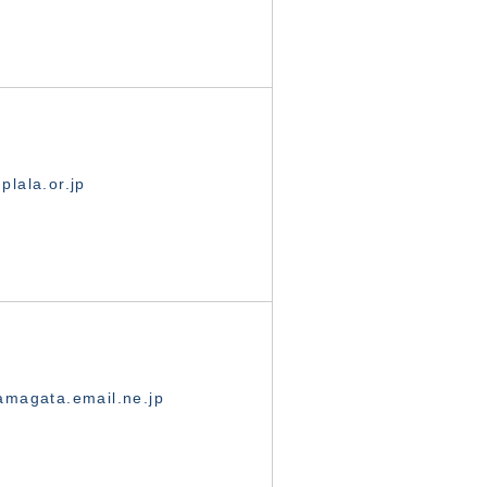
lala.or.jp
magata.email.ne.jp