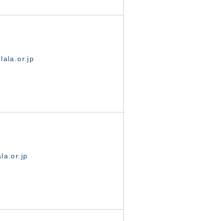
ala.or.jp
la.or.jp