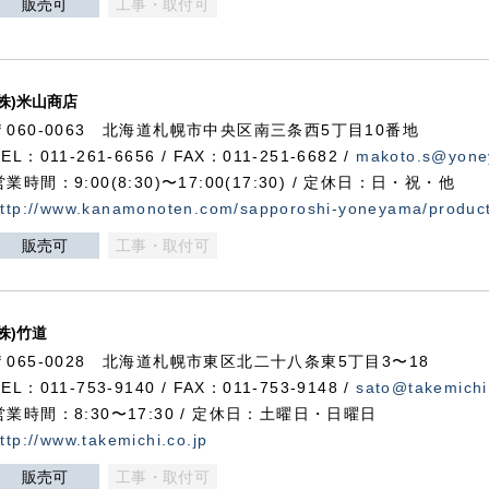
販売可
工事・取付可
(株)米山商店
〒060-0063 北海道札幌市中央区南三条西5丁目10番地
TEL：011-261-6656 / FAX：011-251-6682 /
makoto.s@yone
営業時間：9:00(8:30)〜17:00(17:30) / 定休日：日・祝・他
ttp://www.kanamonoten.com/sapporoshi-yoneyama/produc
販売可
工事・取付可
(株)竹道
〒065-0028 北海道札幌市東区北二十八条東5丁目3〜18
TEL：011-753-9140 / FAX：011-753-9148 /
sato@takemichi
営業時間：8:30〜17:30 / 定休日：土曜日・日曜日
ttp://www.takemichi.co.jp
販売可
工事・取付可