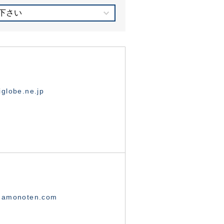
下さい
globe.ne.jp
namonoten.com