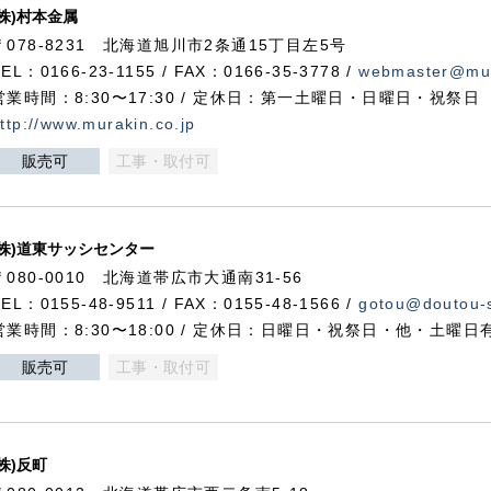
(株)村本金属
〒078-8231 北海道旭川市2条通15丁目左5号
TEL：0166-23-1155 / FAX：0166-35-3778 /
webmaster@mur
営業時間：8:30〜17:30 / 定休日：第一土曜日・日曜日・祝祭日
ttp://www.murakin.co.jp
販売可
工事・取付可
(株)道東サッシセンター
〒080-0010 北海道帯広市大通南31-56
TEL：0155-48-9511 / FAX：0155-48-1566 /
gotou@doutou-s
営業時間：8:30〜18:00 / 定休日：日曜日・祝祭日・他・土曜日
販売可
工事・取付可
(株)反町