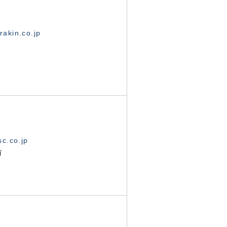
akin.co.jp
c.co.jp
有