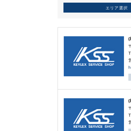
エリア選択
h