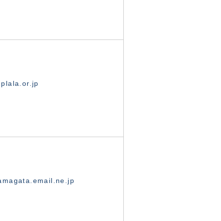
lala.or.jp
magata.email.ne.jp