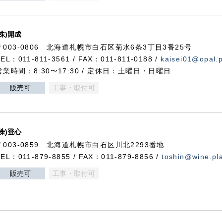
(株)開成
〒003-0806 北海道札幌市白石区菊水6条3丁目3番25号
TEL：011-811-3561 / FAX：011-811-0188 /
kaisei01@opal.pl
営業時間：8:30〜17:30 / 定休日：土曜日・日曜日
販売可
工事・取付可
(株)登心
〒003-0859 北海道札幌市白石区川北2293番地
TEL：011-879-8855 / FAX：011-879-8856 /
toshin@wine.pla
販売可
工事・取付可