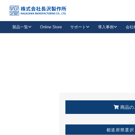
トップ
KSS加盟店・取扱店情報
店舗一覧
製品一覧
Online Store
サポート
導入事例
会社
新卒採用
会社情報
事業内容
中途採用
お問い合わせ
社会貢献活動
パート
2026年度採用情報
キャリア採用・専門職
メールフォームはこちら
工場で
キーレックス
レバーハンドル
キーレックス
機械式ボタン錠
室内用ドアハンドル
導入事例一覧
装
メールニュース
製品検索
お知らせ一覧
よくある質問（FAQ）
特集
簡単診断
教育機関
21
お客様に適したキーレックスをお探しいただけます。
廃番品情報
発
医療機関
品番から探す
取扱店情報
キーレックスを品番からお探しいただけます。
詳し
企業様採用事
商品の
お役立ち情報
都道府県選択