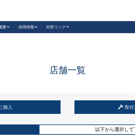
概要
採用情報
外部リンク
YouTube
Instagram
採用
キーレックスカタログ請求
の製品組み立て等
請求フォームはこちら
古代・古代NEO
レバーハンドル
Vi-Clear
古代・古代NEO
飾錠
導入事例一覧
抗ウイルス・抗菌製品
導入事例一覧
Facebook
LinkedIn
店舗一覧
00 / 1100から簡単に交換できるキーレックス4000を
日本ロック工業会
売開始しました。
外部サイト
く見る
例
ご購入
取付
長期住宅使用部材標準化推進協議会
外部サイト
以下から選択して