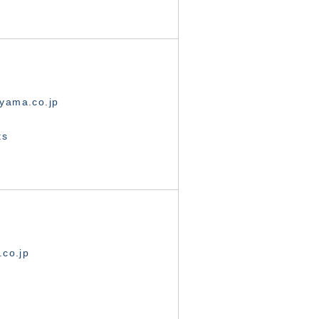
yama.co.jp
ts
.co.jp