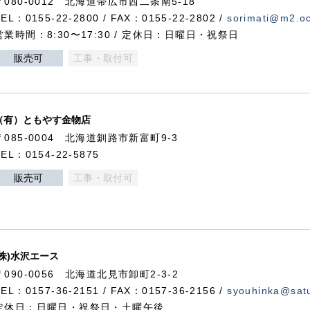
〒080-0012 北海道帯広市西二条南5-18
TEL：0155-22-2800 / FAX：0155-22-2802 /
sorimati@m2.oc
営業時間：8:30〜17:30 / 定休日：日曜日・祝祭日
販売可
工事・取付可
（有）ともやす金物店
〒085-0004 北海道釧路市新富町9-3
TEL：0154-22-5875
販売可
工事・取付可
(株)水沢エース
〒090-0056 北海道北見市卸町2-3-2
TEL：0157-36-2151 / FAX：0157-36-2156 /
syouhinka@satu
定休日：日曜日・祝祭日・土曜午後