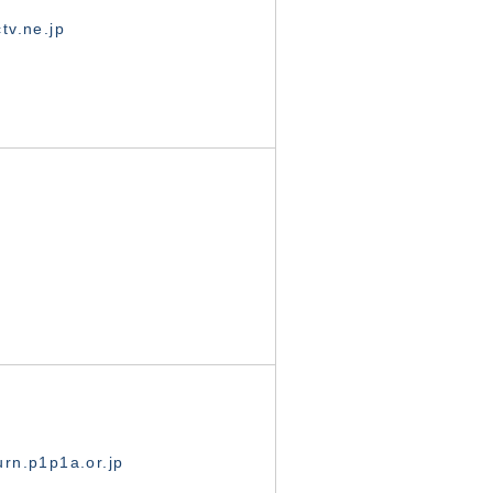
tv.ne.jp
rn.p1p1a.or.jp