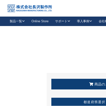
トップ
KSS加盟店・取扱店情報
店舗一覧
製品一覧
Online Store
サポート
導入事例
会社
新卒採用
会社情報
事業内容
中途採用
お問い合わせ
社会貢献活動
パート
2026年度採用情報
キャリア採用・専門職
メールフォームはこちら
工場で
キーレックス
レバーハンドル
キーレックス
機械式ボタン錠
室内用ドアハンドル
導入事例一覧
装
メールニュース
製品検索
お知らせ一覧
よくある質問（FAQ）
特集
簡単診断
教育機関
21
お客様に適したキーレックスをお探しいただけます。
廃番品情報
発
医療機関
品番から探す
取扱店情報
キーレックスを品番からお探しいただけます。
詳し
企業様採用事
商品の
お役立ち情報
都道府県選択