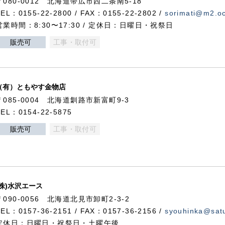
〒080-0012 北海道帯広市西二条南5-18
TEL：0155-22-2800 / FAX：0155-22-2802 /
sorimati@m2.oc
営業時間：8:30〜17:30 / 定休日：日曜日・祝祭日
販売可
工事・取付可
（有）ともやす金物店
〒085-0004 北海道釧路市新富町9-3
TEL：0154-22-5875
販売可
工事・取付可
(株)水沢エース
〒090-0056 北海道北見市卸町2-3-2
TEL：0157-36-2151 / FAX：0157-36-2156 /
syouhinka@satu
定休日：日曜日・祝祭日・土曜午後