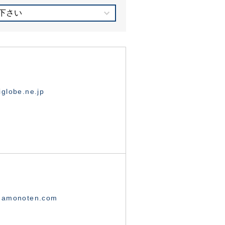
下さい
globe.ne.jp
namonoten.com