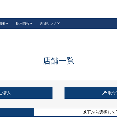
概要
採用情報
外部リンク
YouTube
Instagram
採用
キーレックスカタログ請求
の製品組み立て等
請求フォームはこちら
古代・古代NEO
レバーハンドル
Vi-Clear
古代・古代NEO
飾錠
導入事例一覧
抗ウイルス・抗菌製品
導入事例一覧
Facebook
LinkedIn
店舗一覧
00 / 1100から簡単に交換できるキーレックス4000を
日本ロック工業会
売開始しました。
外部サイト
く見る
例
ご購入
取付
長期住宅使用部材標準化推進協議会
外部サイト
以下から選択して