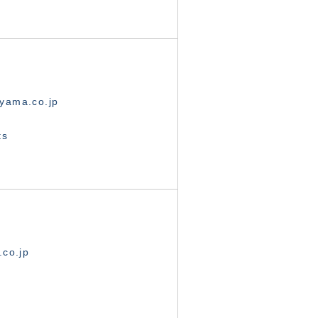
yama.co.jp
ts
.co.jp