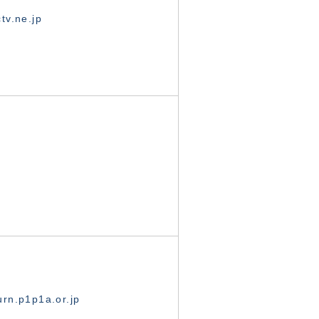
tv.ne.jp
rn.p1p1a.or.jp