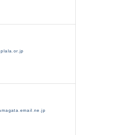
lala.or.jp
magata.email.ne.jp