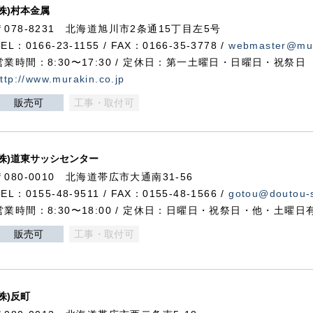
(株)村本金属
〒078-8231 北海道旭川市2条通15丁目左5号
TEL：0166-23-1155 / FAX：0166-35-3778 /
webmaster@mur
営業時間：8:30〜17:30 / 定休日：第一土曜日・日曜日・祝祭日
ttp://www.murakin.co.jp
販売可
工事・取付可
(株)道東サッシセンター
〒080-0010 北海道帯広市大通南31-56
TEL：0155-48-9511 / FAX：0155-48-1566 /
gotou@doutou-s
営業時間：8:30〜18:00 / 定休日：日曜日・祝祭日・他・土曜日
販売可
工事・取付可
(株)反町