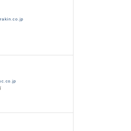
akin.co.jp
c.co.jp
有