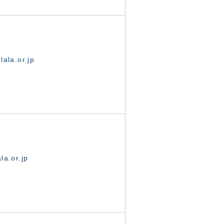
ala.or.jp
la.or.jp