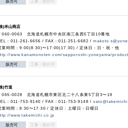
販売可
工事・取付可
(株)米山商店
〒060-0063 北海道札幌市中央区南三条西5丁目10番地
TEL：011-261-6656 / FAX：011-251-6682 /
makoto.s@yone
営業時間：9:00(8:30)〜17:00(17:30) / 定休日：日・祝・他
ttp://www.kanamonoten.com/sapporoshi-yoneyama/produc
販売可
工事・取付可
(株)竹道
〒065-0028 北海道札幌市東区北二十八条東5丁目3〜18
TEL：011-753-9140 / FAX：011-753-9148 /
sato@takemichi
営業時間：8:30〜17:30 / 定休日：土曜日・日曜日
ttp://www.takemichi.co.jp
販売可
工事・取付可