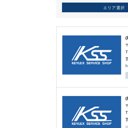
エリア選択
h