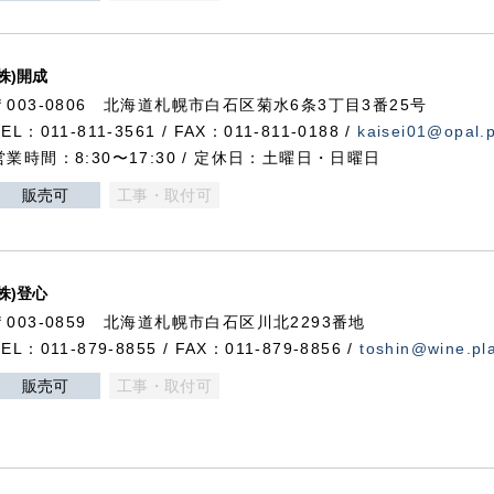
(株)開成
〒003-0806 北海道札幌市白石区菊水6条3丁目3番25号
TEL：011-811-3561 / FAX：011-811-0188 /
kaisei01@opal.pl
営業時間：8:30〜17:30 / 定休日：土曜日・日曜日
販売可
工事・取付可
(株)登心
〒003-0859 北海道札幌市白石区川北2293番地
TEL：011-879-8855 / FAX：011-879-8856 /
toshin@wine.pla
販売可
工事・取付可