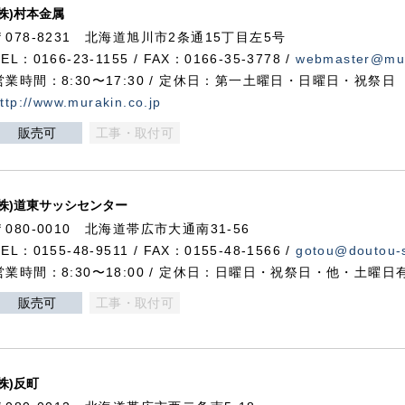
(株)村本金属
〒078-8231 北海道旭川市2条通15丁目左5号
TEL：0166-23-1155 / FAX：0166-35-3778 /
webmaster@mur
営業時間：8:30〜17:30 / 定休日：第一土曜日・日曜日・祝祭日
ttp://www.murakin.co.jp
販売可
工事・取付可
(株)道東サッシセンター
〒080-0010 北海道帯広市大通南31-56
TEL：0155-48-9511 / FAX：0155-48-1566 /
gotou@doutou-s
営業時間：8:30〜18:00 / 定休日：日曜日・祝祭日・他・土曜日
販売可
工事・取付可
(株)反町