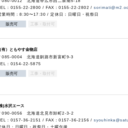
〒080-0012 北海道帯広市西二条南5-18
TEL：0155-22-2800 / FAX：0155-22-2802 /
sorimati@m2.oc
営業時間：8:30〜17:30 / 定休日：日曜日・祝祭日
販売可
工事・取付可
（有）ともやす金物店
〒085-0004 北海道釧路市新富町9-3
TEL：0154-22-5875
販売可
工事・取付可
(株)水沢エース
〒090-0056 北海道北見市卸町2-3-2
TEL：0157-36-2151 / FAX：0157-36-2156 /
syouhinka@satu
定休日：日曜日・祝祭日・土曜午後