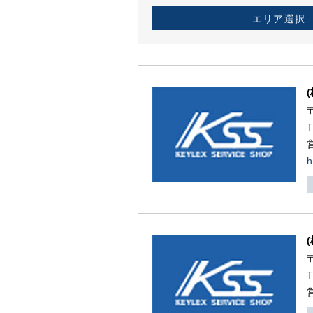
エリア選択
h