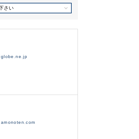
下さい
globe.ne.jp
namonoten.com