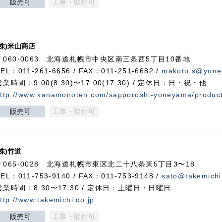
販売可
工事・取付可
(株)米山商店
〒060-0063 北海道札幌市中央区南三条西5丁目10番地
TEL：011-261-6656 / FAX：011-251-6682 /
makoto.s@yone
営業時間：9:00(8:30)〜17:00(17:30) / 定休日：日・祝・他
ttp://www.kanamonoten.com/sapporoshi-yoneyama/produc
販売可
工事・取付可
(株)竹道
〒065-0028 北海道札幌市東区北二十八条東5丁目3〜18
TEL：011-753-9140 / FAX：011-753-9148 /
sato@takemichi
営業時間：8:30〜17:30 / 定休日：土曜日・日曜日
ttp://www.takemichi.co.jp
販売可
工事・取付可