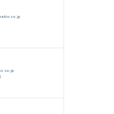
akin.co.jp
c.co.jp
有