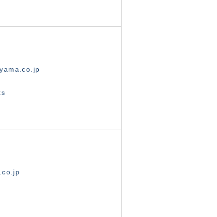
yama.co.jp
ts
.co.jp