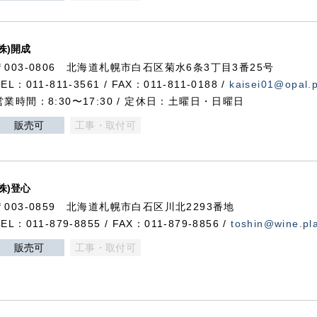
(株)開成
〒003-0806 北海道札幌市白石区菊水6条3丁目3番25号
TEL：011-811-3561 / FAX：011-811-0188 /
kaisei01@opal.pl
営業時間：8:30〜17:30 / 定休日：土曜日・日曜日
販売可
工事・取付可
(株)登心
〒003-0859 北海道札幌市白石区川北2293番地
TEL：011-879-8855 / FAX：011-879-8856 /
toshin@wine.pla
販売可
工事・取付可