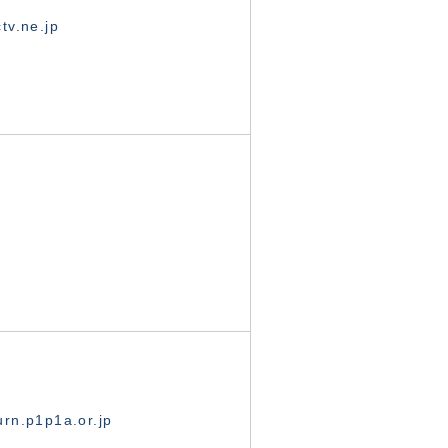
tv.ne.jp
rn.p1p1a.or.jp