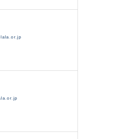
ala.or.jp
la.or.jp