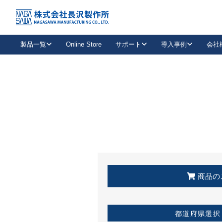
トップ
KSS加盟店・取扱店情報
店舗一覧
製品一覧
Online Store
サポート
導入事例
会社
新卒採用
会社情報
事業内容
中途採用
お問い合わせ
社会貢献活動
パート
2026年度採用情報
キャリア採用・専門職
メールフォームはこちら
工場で
キーレックス
レバーハンドル
キーレックス
機械式ボタン錠
室内用ドアハンドル
導入事例一覧
装
メールニュース
製品検索
お知らせ一覧
よくある質問（FAQ）
特集
簡単診断
教育機関
21
お客様に適したキーレックスをお探しいただけます。
廃番品情報
発
医療機関
品番から探す
取扱店情報
キーレックスを品番からお探しいただけます。
詳し
企業様採用事
商品の
お役立ち情報
都道府県選択