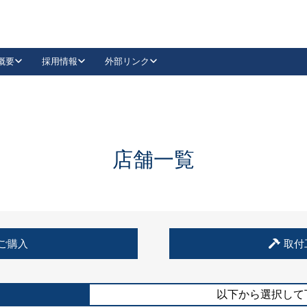
概要
採用情報
外部リンク
YouTube
Instagram
採用
キーレックスカタログ請求
の製品組み立て等
請求フォームはこちら
古代・古代NEO
レバーハンドル
Vi-Clear
古代・古代NEO
飾錠
導入事例一覧
抗ウイルス・抗菌製品
導入事例一覧
Facebook
LinkedIn
店舗一覧
00 / 1100から簡単に交換できるキーレックス4000を
日本ロック工業会
売開始しました。
外部サイト
く見る
例
ご購入
取付
長期住宅使用部材標準化推進協議会
外部サイト
以下から選択して