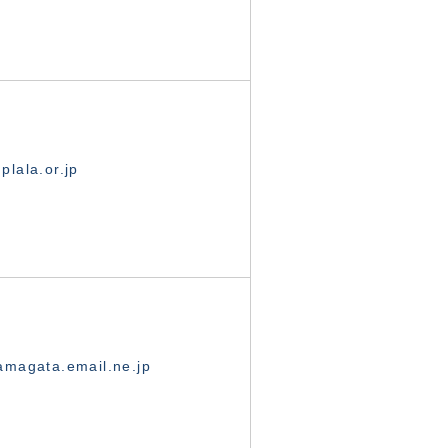
lala.or.jp
magata.email.ne.jp