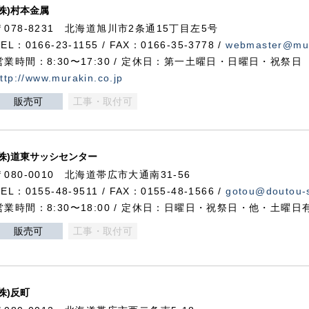
(株)村本金属
〒078-8231 北海道旭川市2条通15丁目左5号
TEL：0166-23-1155 / FAX：0166-35-3778 /
webmaster@mur
営業時間：8:30〜17:30 / 定休日：第一土曜日・日曜日・祝祭日
ttp://www.murakin.co.jp
販売可
工事・取付可
(株)道東サッシセンター
〒080-0010 北海道帯広市大通南31-56
TEL：0155-48-9511 / FAX：0155-48-1566 /
gotou@doutou-s
営業時間：8:30〜18:00 / 定休日：日曜日・祝祭日・他・土曜日
販売可
工事・取付可
(株)反町