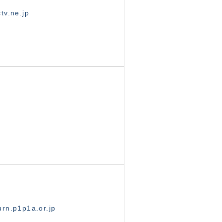
tv.ne.jp
rn.p1p1a.or.jp