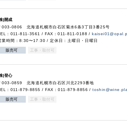
(株)開成
〒003-0806 北海道札幌市白石区菊水6条3丁目3番25号
TEL：011-811-3561 / FAX：011-811-0188 /
kaisei01@opal.pl
営業時間：8:30〜17:30 / 定休日：土曜日・日曜日
販売可
工事・取付可
(株)登心
〒003-0859 北海道札幌市白石区川北2293番地
TEL：011-879-8855 / FAX：011-879-8856 /
toshin@wine.pla
販売可
工事・取付可