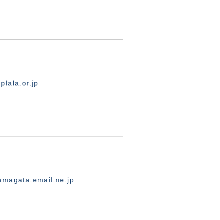
lala.or.jp
magata.email.ne.jp