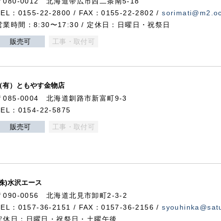
〒080-0012 北海道帯広市西二条南5-18
TEL：0155-22-2800 / FAX：0155-22-2802 /
sorimati@m2.oc
営業時間：8:30〜17:30 / 定休日：日曜日・祝祭日
販売可
工事・取付可
（有）ともやす金物店
〒085-0004 北海道釧路市新富町9-3
TEL：0154-22-5875
販売可
工事・取付可
(株)水沢エース
〒090-0056 北海道北見市卸町2-3-2
TEL：0157-36-2151 / FAX：0157-36-2156 /
syouhinka@satu
定休日：日曜日・祝祭日・土曜午後