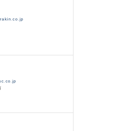
akin.co.jp
c.co.jp
有