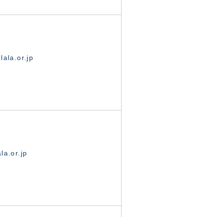
ala.or.jp
la.or.jp