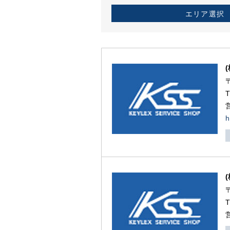
エリア選択
h