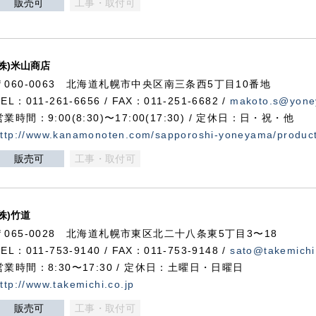
販売可
工事・取付可
(株)米山商店
〒060-0063 北海道札幌市中央区南三条西5丁目10番地
TEL：011-261-6656 / FAX：011-251-6682 /
makoto.s@yone
営業時間：9:00(8:30)〜17:00(17:30) / 定休日：日・祝・他
ttp://www.kanamonoten.com/sapporoshi-yoneyama/produc
販売可
工事・取付可
(株)竹道
〒065-0028 北海道札幌市東区北二十八条東5丁目3〜18
TEL：011-753-9140 / FAX：011-753-9148 /
sato@takemichi
営業時間：8:30〜17:30 / 定休日：土曜日・日曜日
ttp://www.takemichi.co.jp
販売可
工事・取付可