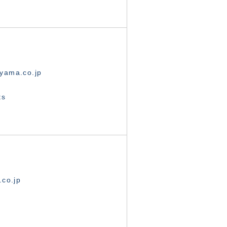
yama.co.jp
ts
.co.jp