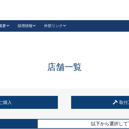
概要
採用情報
外部リンク
YouTube
Instagram
採用
キーレックスカタログ請求
の製品組み立て等
請求フォームはこちら
古代・古代NEO
レバーハンドル
Vi-Clear
古代・古代NEO
飾錠
導入事例一覧
抗ウイルス・抗菌製品
導入事例一覧
Facebook
LinkedIn
店舗一覧
00 / 1100から簡単に交換できるキーレックス4000を
日本ロック工業会
売開始しました。
外部サイト
く見る
例
ご購入
取付
長期住宅使用部材標準化推進協議会
外部サイト
以下から選択して