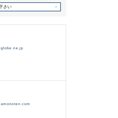
下さい
globe.ne.jp
namonoten.com