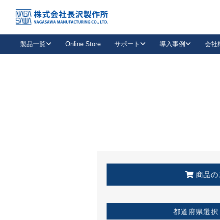
トップ
KSS加盟店・取扱店情報
店舗一覧
製品一覧
Online Store
サポート
導入事例
会社
新卒採用
会社情報
事業内容
中途採用
お問い合わせ
社会貢献活動
パート
2026年度採用情報
キャリア採用・専門職
メールフォームはこちら
工場で
キーレックス
レバーハンドル
キーレックス
機械式ボタン錠
室内用ドアハンドル
導入事例一覧
装
メールニュース
製品検索
お知らせ一覧
よくある質問（FAQ）
特集
簡単診断
教育機関
21
お客様に適したキーレックスをお探しいただけます。
廃番品情報
発
医療機関
品番から探す
取扱店情報
キーレックスを品番からお探しいただけます。
詳し
企業様採用事
商品の
お役立ち情報
都道府県選択