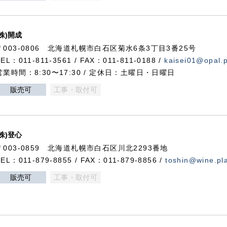
(株)開成
〒003-0806 北海道札幌市白石区菊水6条3丁目3番25号
TEL：011-811-3561 / FAX：011-811-0188 /
kaisei01@opal.pl
営業時間：8:30〜17:30 / 定休日：土曜日・日曜日
販売可
工事・取付可
(株)登心
〒003-0859 北海道札幌市白石区川北2293番地
TEL：011-879-8855 / FAX：011-879-8856 /
toshin@wine.pla
販売可
工事・取付可