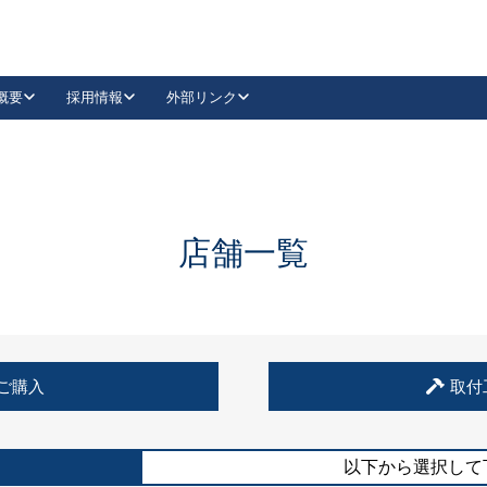
概要
採用情報
外部リンク
YouTube
Instagram
採用
キーレックスカタログ請求
の製品組み立て等
請求フォームはこちら
古代・古代NEO
レバーハンドル
Vi-Clear
古代・古代NEO
飾錠
導入事例一覧
抗ウイルス・抗菌製品
導入事例一覧
Facebook
LinkedIn
店舗一覧
00 / 1100から簡単に交換できるキーレックス4000を
日本ロック工業会
売開始しました。
外部サイト
く見る
例
ご購入
取付
長期住宅使用部材標準化推進協議会
外部サイト
以下から選択して