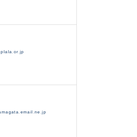
lala.or.jp
magata.email.ne.jp