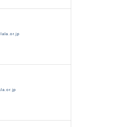
ala.or.jp
la.or.jp