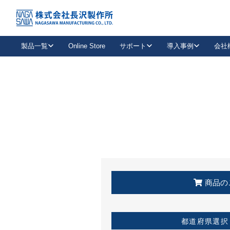
トップ
KSS加盟店・取扱店情報
店舗一覧
製品一覧
Online Store
サポート
導入事例
会社
新卒採用
会社情報
事業内容
中途採用
お問い合わせ
社会貢献活動
パート
2026年度採用情報
キャリア採用・専門職
メールフォームはこちら
工場で
キーレックス
レバーハンドル
キーレックス
機械式ボタン錠
室内用ドアハンドル
導入事例一覧
装
メールニュース
製品検索
お知らせ一覧
よくある質問（FAQ）
特集
簡単診断
教育機関
21
お客様に適したキーレックスをお探しいただけます。
廃番品情報
発
医療機関
品番から探す
取扱店情報
キーレックスを品番からお探しいただけます。
詳し
企業様採用事
商品の
お役立ち情報
都道府県選択