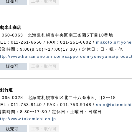
販売可
工事・取付可
(株)米山商店
〒060-0063 北海道札幌市中央区南三条西5丁目10番地
TEL：011-261-6656 / FAX：011-251-6682 /
makoto.s@yone
営業時間：9:00(8:30)〜17:00(17:30) / 定休日：日・祝・他
ttp://www.kanamonoten.com/sapporoshi-yoneyama/produc
販売可
工事・取付可
(株)竹道
〒065-0028 北海道札幌市東区北二十八条東5丁目3〜18
TEL：011-753-9140 / FAX：011-753-9148 /
sato@takemichi
営業時間：8:30〜17:30 / 定休日：土曜日・日曜日
ttp://www.takemichi.co.jp
販売可
工事・取付可