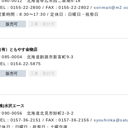
〒080-0012 北海道帯広市西二条南5-18
TEL：0155-22-2800 / FAX：0155-22-2802 /
sorimati@m2.oc
営業時間：8:30〜17:30 / 定休日：日曜日・祝祭日
販売可
工事・取付可
（有）ともやす金物店
〒085-0004 北海道釧路市新富町9-3
TEL：0154-22-5875
販売可
工事・取付可
(株)水沢エース
〒090-0056 北海道北見市卸町2-3-2
TEL：0157-36-2151 / FAX：0157-36-2156 /
syouhinka@satu
定休日：日曜日・祝祭日・土曜午後