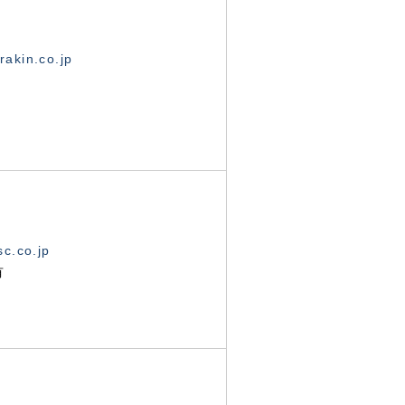
akin.co.jp
c.co.jp
有