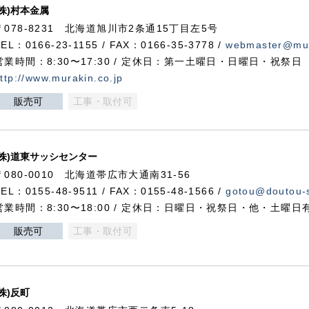
(株)村本金属
〒078-8231 北海道旭川市2条通15丁目左5号
TEL：0166-23-1155 / FAX：0166-35-3778 /
webmaster@mur
営業時間：8:30〜17:30 / 定休日：第一土曜日・日曜日・祝祭日
ttp://www.murakin.co.jp
販売可
工事・取付可
(株)道東サッシセンター
〒080-0010 北海道帯広市大通南31-56
TEL：0155-48-9511 / FAX：0155-48-1566 /
gotou@doutou-s
営業時間：8:30〜18:00 / 定休日：日曜日・祝祭日・他・土曜日
販売可
工事・取付可
(株)反町