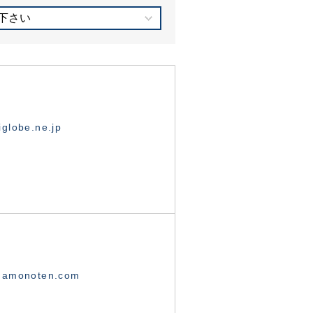
下さい
globe.ne.jp
namonoten.com