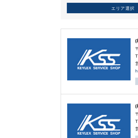
エリア選択
h