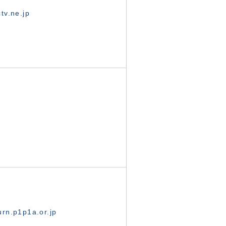
tv.ne.jp
rn.p1p1a.or.jp