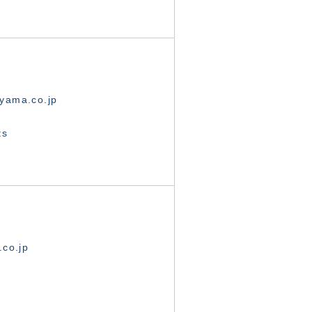
yama.co.jp
ts
.co.jp