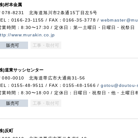
(株)村本金属
〒078-8231 北海道旭川市2条通15丁目左5号
TEL：0166-23-1155 / FAX：0166-35-3778 /
webmaster@mur
営業時間：8:30〜17:30 / 定休日：第一土曜日・日曜日・祝祭日
ttp://www.murakin.co.jp
販売可
工事・取付可
(株)道東サッシセンター
〒080-0010 北海道帯広市大通南31-56
TEL：0155-48-9511 / FAX：0155-48-1566 /
gotou@doutou-s
営業時間：8:30〜18:00 / 定休日：日曜日・祝祭日・他・土曜日
販売可
工事・取付可
(株)反町