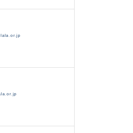
ala.or.jp
la.or.jp