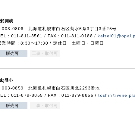
(株)開成
〒003-0806 北海道札幌市白石区菊水6条3丁目3番25号
TEL：011-811-3561 / FAX：011-811-0188 /
kaisei01@opal.pl
営業時間：8:30〜17:30 / 定休日：土曜日・日曜日
販売可
工事・取付可
(株)登心
〒003-0859 北海道札幌市白石区川北2293番地
TEL：011-879-8855 / FAX：011-879-8856 /
toshin@wine.pla
販売可
工事・取付可