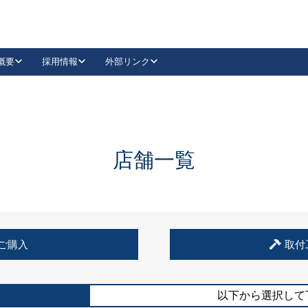
概要
採用情報
外部リンク
YouTube
Instagram
採用
キーレックスカタログ請求
の製品組み立て等
請求フォームはこちら
古代・古代NEO
レバーハンドル
Vi-Clear
古代・古代NEO
飾錠
導入事例一覧
抗ウイルス・抗菌製品
導入事例一覧
Facebook
LinkedIn
店舗一覧
00 / 1100から簡単に交換できるキーレックス4000を
日本ロック工業会
売開始しました。
外部サイト
く見る
例
ご購入
取付
長期住宅使用部材標準化推進協議会
外部サイト
以下から選択して