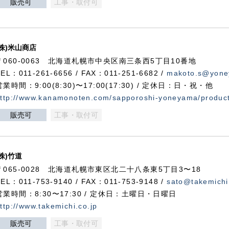
販売可
工事・取付可
(株)米山商店
〒060-0063 北海道札幌市中央区南三条西5丁目10番地
TEL：011-261-6656 / FAX：011-251-6682 /
makoto.s@yone
営業時間：9:00(8:30)〜17:00(17:30) / 定休日：日・祝・他
ttp://www.kanamonoten.com/sapporoshi-yoneyama/produc
販売可
工事・取付可
(株)竹道
〒065-0028 北海道札幌市東区北二十八条東5丁目3〜18
TEL：011-753-9140 / FAX：011-753-9148 /
sato@takemichi
営業時間：8:30〜17:30 / 定休日：土曜日・日曜日
ttp://www.takemichi.co.jp
販売可
工事・取付可