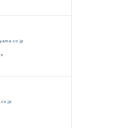
yama.co.jp
ts
.co.jp