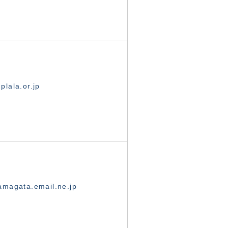
lala.or.jp
magata.email.ne.jp