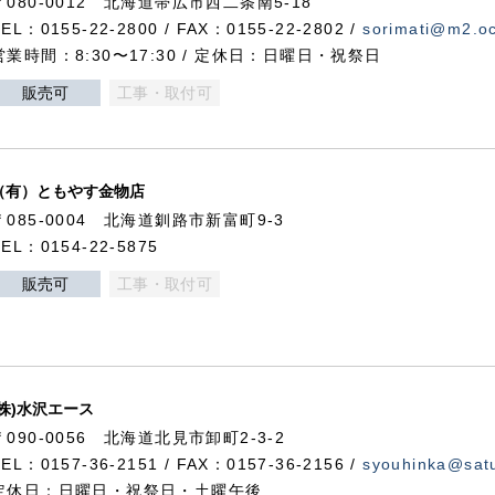
〒080-0012 北海道帯広市西二条南5-18
TEL：0155-22-2800 / FAX：0155-22-2802 /
sorimati@m2.oc
営業時間：8:30〜17:30 / 定休日：日曜日・祝祭日
販売可
工事・取付可
（有）ともやす金物店
〒085-0004 北海道釧路市新富町9-3
TEL：0154-22-5875
販売可
工事・取付可
(株)水沢エース
〒090-0056 北海道北見市卸町2-3-2
TEL：0157-36-2151 / FAX：0157-36-2156 /
syouhinka@satu
定休日：日曜日・祝祭日・土曜午後