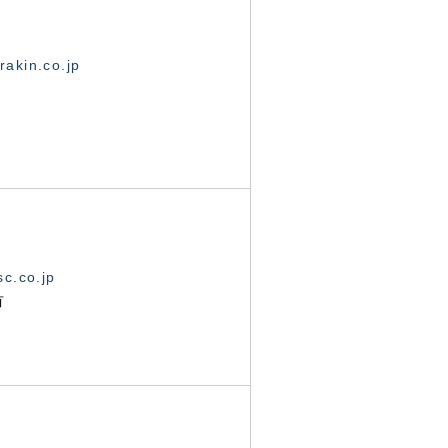
akin.co.jp
c.co.jp
有