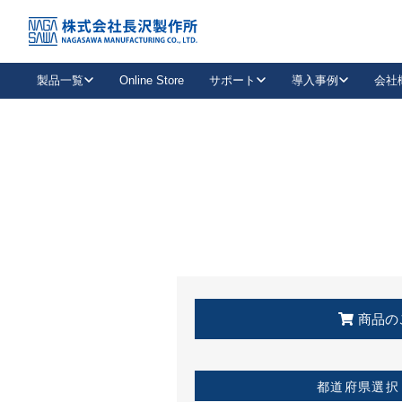
トップ
KSS加盟店・取扱店情報
店舗一覧
製品一覧
Online Store
サポート
導入事例
会社
新卒採用
会社情報
事業内容
中途採用
お問い合わせ
社会貢献活動
パート
2026年度採用情報
キャリア採用・専門職
メールフォームはこちら
工場で
キーレックス
レバーハンドル
キーレックス
機械式ボタン錠
室内用ドアハンドル
導入事例一覧
装
メールニュース
製品検索
お知らせ一覧
よくある質問（FAQ）
特集
簡単診断
教育機関
21
お客様に適したキーレックスをお探しいただけます。
廃番品情報
発
医療機関
品番から探す
取扱店情報
キーレックスを品番からお探しいただけます。
詳し
企業様採用事
商品の
お役立ち情報
都道府県選択