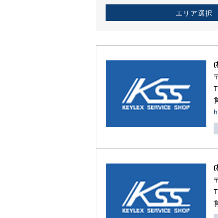
エリア選択
h