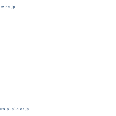
tv.ne.jp
rn.p1p1a.or.jp