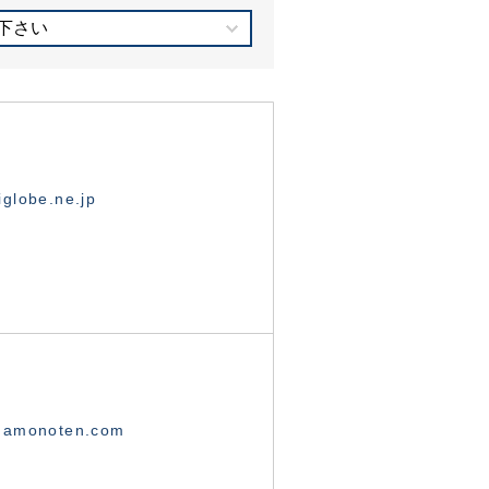
下さい
globe.ne.jp
namonoten.com