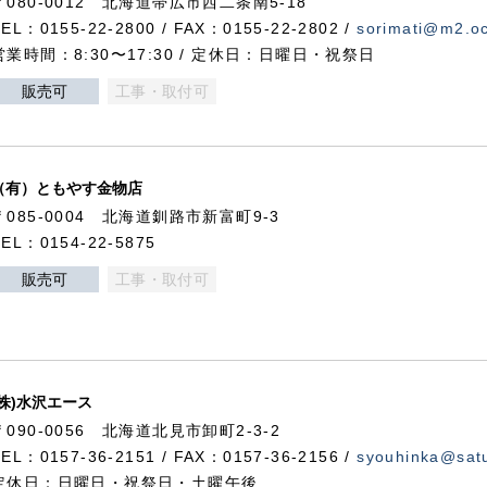
〒080-0012 北海道帯広市西二条南5-18
TEL：0155-22-2800 / FAX：0155-22-2802 /
sorimati@m2.oc
営業時間：8:30〜17:30 / 定休日：日曜日・祝祭日
販売可
工事・取付可
（有）ともやす金物店
〒085-0004 北海道釧路市新富町9-3
TEL：0154-22-5875
販売可
工事・取付可
(株)水沢エース
〒090-0056 北海道北見市卸町2-3-2
TEL：0157-36-2151 / FAX：0157-36-2156 /
syouhinka@satu
定休日：日曜日・祝祭日・土曜午後