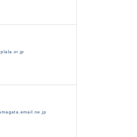
lala.or.jp
magata.email.ne.jp