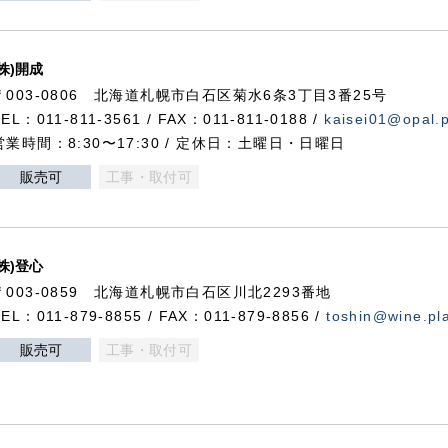
(株)開成
〒003-0806 北海道札幌市白石区菊水6条3丁目3番25号
TEL：011-811-3561 / FAX：011-811-0188 /
kaisei01@opal.pl
営業時間：8:30〜17:30 / 定休日：土曜日・日曜日
販売可
工事・取付可
(株)登心
〒003-0859 北海道札幌市白石区川北2293番地
TEL：011-879-8855 / FAX：011-879-8856 /
toshin@wine.pla
販売可
工事・取付可