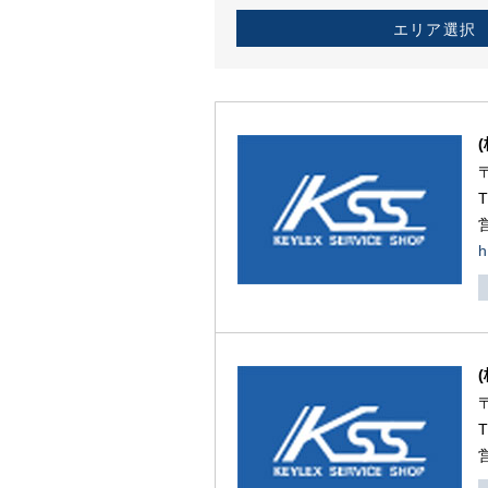
エリア選択
h