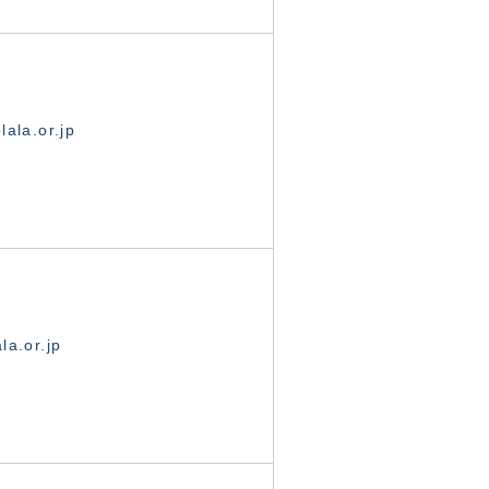
ala.or.jp
la.or.jp