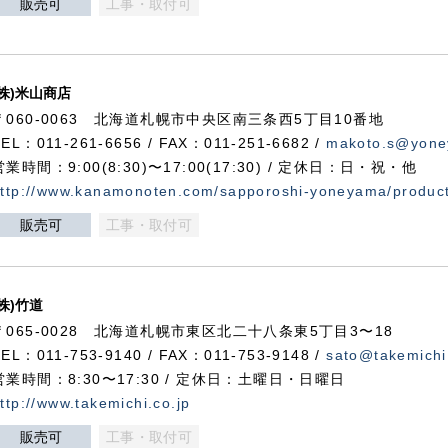
販売可
工事・取付可
(株)米山商店
〒060-0063 北海道札幌市中央区南三条西5丁目10番地
TEL：011-261-6656 / FAX：011-251-6682 /
makoto.s@yone
営業時間：9:00(8:30)〜17:00(17:30) / 定休日：日・祝・他
ttp://www.kanamonoten.com/sapporoshi-yoneyama/produc
販売可
工事・取付可
(株)竹道
〒065-0028 北海道札幌市東区北二十八条東5丁目3〜18
TEL：011-753-9140 / FAX：011-753-9148 /
sato@takemichi
営業時間：8:30〜17:30 / 定休日：土曜日・日曜日
ttp://www.takemichi.co.jp
販売可
工事・取付可