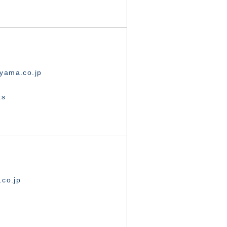
yama.co.jp
ts
.co.jp