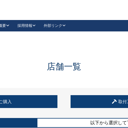
概要
採用情報
外部リンク
YouTube
Instagram
採用
キーレックスカタログ請求
の製品組み立て等
請求フォームはこちら
古代・古代NEO
レバーハンドル
Vi-Clear
古代・古代NEO
飾錠
導入事例一覧
抗ウイルス・抗菌製品
導入事例一覧
Facebook
LinkedIn
店舗一覧
00 / 1100から簡単に交換できるキーレックス4000を
日本ロック工業会
売開始しました。
外部サイト
く見る
例
ご購入
取付
長期住宅使用部材標準化推進協議会
外部サイト
以下から選択して