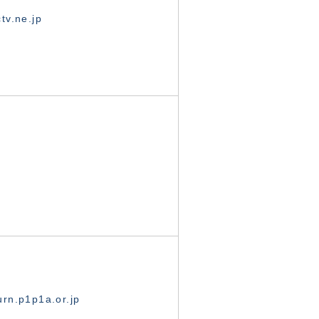
tv.ne.jp
rn.p1p1a.or.jp