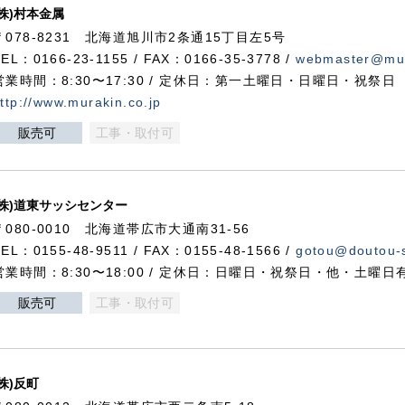
(株)村本金属
〒078-8231 北海道旭川市2条通15丁目左5号
TEL：0166-23-1155 / FAX：0166-35-3778 /
webmaster@mur
営業時間：8:30〜17:30 / 定休日：第一土曜日・日曜日・祝祭日
ttp://www.murakin.co.jp
販売可
工事・取付可
(株)道東サッシセンター
〒080-0010 北海道帯広市大通南31-56
TEL：0155-48-9511 / FAX：0155-48-1566 /
gotou@doutou-s
営業時間：8:30〜18:00 / 定休日：日曜日・祝祭日・他・土曜日
販売可
工事・取付可
(株)反町