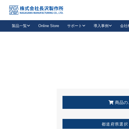
トップ
KSS加盟店・取扱店情報
店舗一覧
製品一覧
Online Store
サポート
導入事例
会社
新卒採用
会社情報
事業内容
中途採用
お問い合わせ
社会貢献活動
パート
2026年度採用情報
キャリア採用・専門職
メールフォームはこちら
工場で
キーレックス
レバーハンドル
キーレックス
機械式ボタン錠
室内用ドアハンドル
導入事例一覧
装
メールニュース
製品検索
お知らせ一覧
よくある質問（FAQ）
特集
簡単診断
教育機関
21
お客様に適したキーレックスをお探しいただけます。
廃番品情報
発
医療機関
品番から探す
取扱店情報
キーレックスを品番からお探しいただけます。
詳し
企業様採用事
商品の
お役立ち情報
都道府県選択