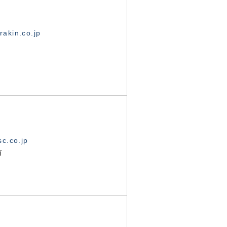
akin.co.jp
c.co.jp
有