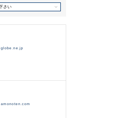
下さい
globe.ne.jp
namonoten.com