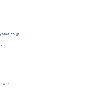
yama.co.jp
ts
.co.jp