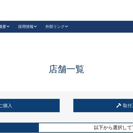
概要
採用情報
外部リンク
YouTube
Instagram
採用
キーレックスカタログ請求
の製品組み立て等
請求フォームはこちら
古代・古代NEO
レバーハンドル
Vi-Clear
古代・古代NEO
飾錠
導入事例一覧
抗ウイルス・抗菌製品
導入事例一覧
Facebook
LinkedIn
店舗一覧
00 / 1100から簡単に交換できるキーレックス4000を
日本ロック工業会
売開始しました。
外部サイト
く見る
例
ご購入
取付
長期住宅使用部材標準化推進協議会
外部サイト
以下から選択して