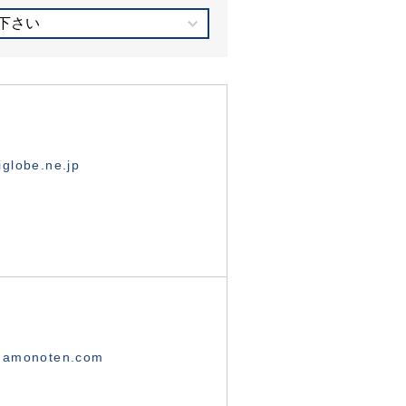
下さい
globe.ne.jp
namonoten.com