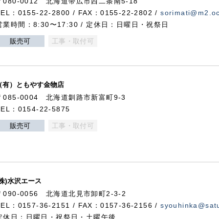
〒080-0012 北海道帯広市西二条南5-18
TEL：0155-22-2800 / FAX：0155-22-2802 /
sorimati@m2.oc
営業時間：8:30〜17:30 / 定休日：日曜日・祝祭日
販売可
工事・取付可
（有）ともやす金物店
〒085-0004 北海道釧路市新富町9-3
TEL：0154-22-5875
販売可
工事・取付可
(株)水沢エース
〒090-0056 北海道北見市卸町2-3-2
TEL：0157-36-2151 / FAX：0157-36-2156 /
syouhinka@satu
定休日：日曜日・祝祭日・土曜午後