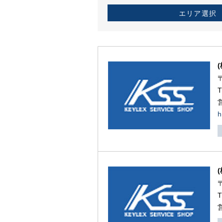
エリア選択
h