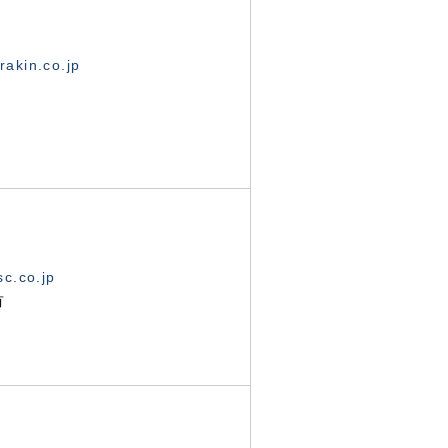
akin.co.jp
c.co.jp
有