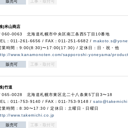
販売可
工事・取付可
(株)米山商店
〒060-0063 北海道札幌市中央区南三条西5丁目10番地
TEL：011-261-6656 / FAX：011-251-6682 /
makoto.s@yone
営業時間：9:00(8:30)〜17:00(17:30) / 定休日：日・祝・他
ttp://www.kanamonoten.com/sapporoshi-yoneyama/produc
販売可
工事・取付可
(株)竹道
〒065-0028 北海道札幌市東区北二十八条東5丁目3〜18
TEL：011-753-9140 / FAX：011-753-9148 /
sato@takemichi
営業時間：8:30〜17:30 / 定休日：土曜日・日曜日
ttp://www.takemichi.co.jp
販売可
工事・取付可