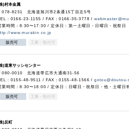
(株)村本金属
〒078-8231 北海道旭川市2条通15丁目左5号
TEL：0166-23-1155 / FAX：0166-35-3778 /
webmaster@mur
営業時間：8:30〜17:30 / 定休日：第一土曜日・日曜日・祝祭日
ttp://www.murakin.co.jp
販売可
工事・取付可
(株)道東サッシセンター
〒080-0010 北海道帯広市大通南31-56
TEL：0155-48-9511 / FAX：0155-48-1566 /
gotou@doutou-s
営業時間：8:30〜18:00 / 定休日：日曜日・祝祭日・他・土曜日
販売可
工事・取付可
(株)反町