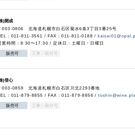
(株)開成
〒003-0806 北海道札幌市白石区菊水6条3丁目3番25号
TEL：011-811-3561 / FAX：011-811-0188 /
kaisei01@opal.pl
営業時間：8:30〜17:30 / 定休日：土曜日・日曜日
販売可
工事・取付可
(株)登心
〒003-0859 北海道札幌市白石区川北2293番地
TEL：011-879-8855 / FAX：011-879-8856 /
toshin@wine.pla
販売可
工事・取付可