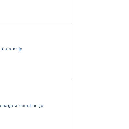
lala.or.jp
magata.email.ne.jp