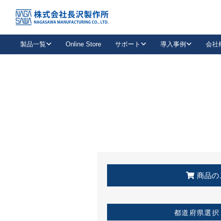
トップ
KSS加盟店・取扱店情報
店舗一覧
製品一覧
Online Store
サポート
導入事例
会社
新卒採用
会社情報
事業内容
中途採用
お問い合わせ
社会貢献活動
パート
2026年度採用情報
キャリア採用・専門職
メールフォームはこちら
工場で
キーレックス
レバーハンドル
キーレックス
機械式ボタン錠
室内用ドアハンドル
導入事例一覧
装
メールニュース
製品検索
お知らせ一覧
よくある質問（FAQ）
特集
簡単診断
教育機関
21
お客様に適したキーレックスをお探しいただけます。
廃番品情報
発
医療機関
品番から探す
取扱店情報
キーレックスを品番からお探しいただけます。
詳し
企業様採用事
商品の
お役立ち情報
都道府県選択