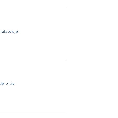
ala.or.jp
la.or.jp