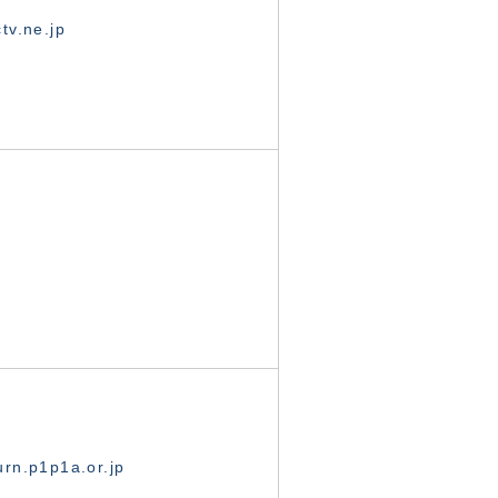
tv.ne.jp
rn.p1p1a.or.jp