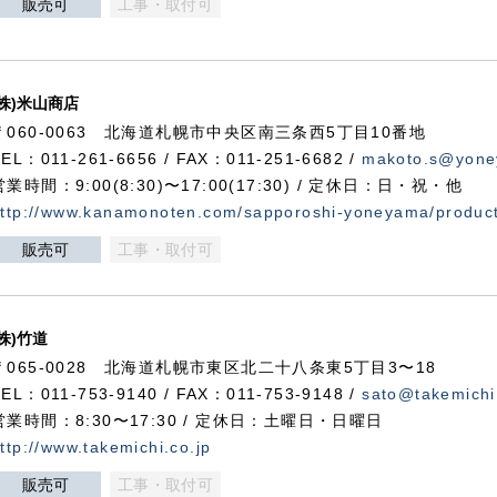
販売可
工事・取付可
(株)米山商店
〒060-0063 北海道札幌市中央区南三条西5丁目10番地
TEL：011-261-6656 / FAX：011-251-6682 /
makoto.s@yone
営業時間：9:00(8:30)〜17:00(17:30) / 定休日：日・祝・他
ttp://www.kanamonoten.com/sapporoshi-yoneyama/produc
販売可
工事・取付可
(株)竹道
〒065-0028 北海道札幌市東区北二十八条東5丁目3〜18
TEL：011-753-9140 / FAX：011-753-9148 /
sato@takemichi
営業時間：8:30〜17:30 / 定休日：土曜日・日曜日
ttp://www.takemichi.co.jp
販売可
工事・取付可