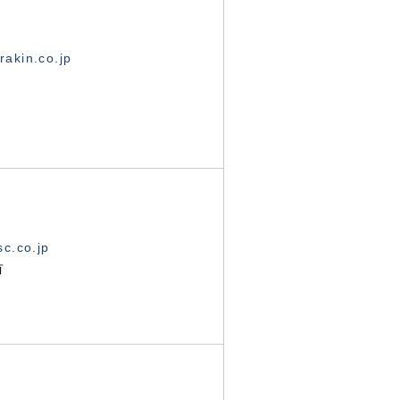
akin.co.jp
c.co.jp
有