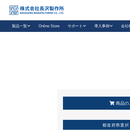
トップ
KSS加盟店・取扱店情報
店舗一覧
製品一覧
Online Store
サポート
導入事例
会社
新卒採用
会社情報
事業内容
中途採用
お問い合わせ
社会貢献活動
パート
2026年度採用情報
キャリア採用・専門職
メールフォームはこちら
工場で
キーレックス
レバーハンドル
キーレックス
機械式ボタン錠
室内用ドアハンドル
導入事例一覧
装
メールニュース
製品検索
お知らせ一覧
よくある質問（FAQ）
特集
簡単診断
教育機関
21
お客様に適したキーレックスをお探しいただけます。
廃番品情報
発
医療機関
品番から探す
取扱店情報
キーレックスを品番からお探しいただけます。
詳し
企業様採用事
商品の
お役立ち情報
都道府県選択