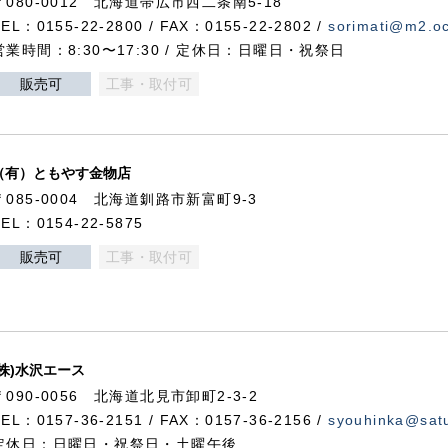
〒080-0012 北海道帯広市西二条南5-18
TEL：0155-22-2800 / FAX：0155-22-2802 /
sorimati@m2.oc
営業時間：8:30〜17:30 / 定休日：日曜日・祝祭日
販売可
工事・取付可
（有）ともやす金物店
〒085-0004 北海道釧路市新富町9-3
TEL：0154-22-5875
販売可
工事・取付可
(株)水沢エース
〒090-0056 北海道北見市卸町2-3-2
TEL：0157-36-2151 / FAX：0157-36-2156 /
syouhinka@satu
定休日：日曜日・祝祭日・土曜午後