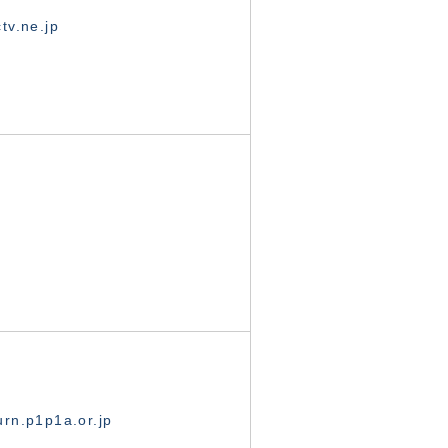
tv.ne.jp
rn.p1p1a.or.jp