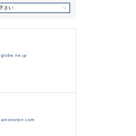
下さい
globe.ne.jp
namonoten.com