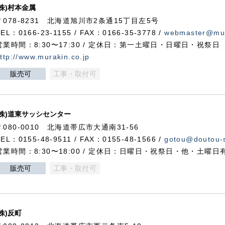
(株)村本金属
〒078-8231 北海道旭川市2条通15丁目左5号
TEL：0166-23-1155 / FAX：0166-35-3778 /
webmaster@mur
営業時間：8:30〜17:30 / 定休日：第一土曜日・日曜日・祝祭日
ttp://www.murakin.co.jp
販売可
工事・取付可
(株)道東サッシセンター
〒080-0010 北海道帯広市大通南31-56
TEL：0155-48-9511 / FAX：0155-48-1566 /
gotou@doutou-s
営業時間：8:30〜18:00 / 定休日：日曜日・祝祭日・他・土曜日
販売可
工事・取付可
(株)反町