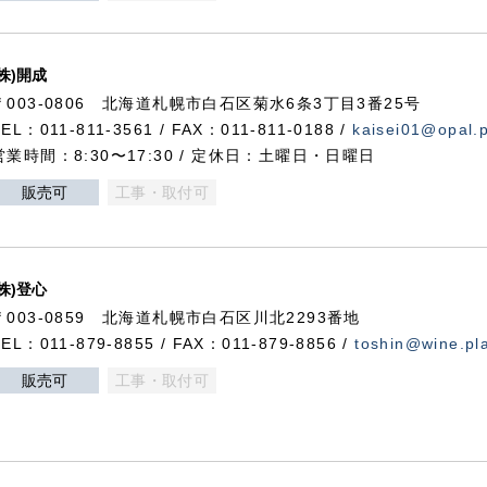
(株)開成
〒003-0806 北海道札幌市白石区菊水6条3丁目3番25号
TEL：011-811-3561 / FAX：011-811-0188 /
kaisei01@opal.pl
営業時間：8:30〜17:30 / 定休日：土曜日・日曜日
販売可
工事・取付可
(株)登心
〒003-0859 北海道札幌市白石区川北2293番地
TEL：011-879-8855 / FAX：011-879-8856 /
toshin@wine.pla
販売可
工事・取付可