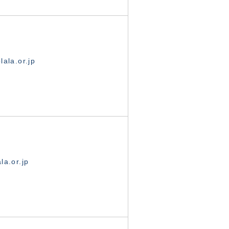
ala.or.jp
la.or.jp