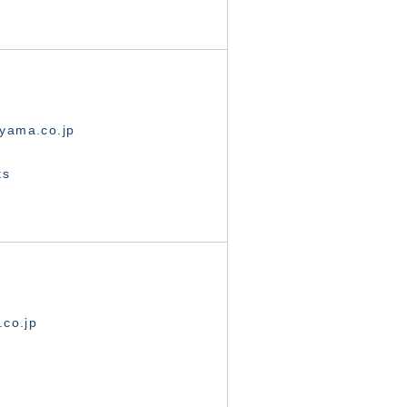
yama.co.jp
ts
.co.jp