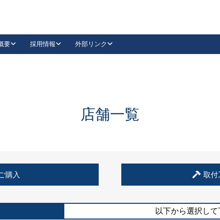
概要
採用情報
外部リンク
YouTube
Instagram
採用
キーレックスカタログ請求
の製品組み立て等
請求フォームはこちら
古代・古代NEO
レバーハンドル
Vi-Clear
古代・古代NEO
飾錠
導入事例一覧
抗ウイルス・抗菌製品
導入事例一覧
Facebook
LinkedIn
店舗一覧
00 / 1100から簡単に交換できるキーレックス4000を
日本ロック工業会
売開始しました。
外部サイト
く見る
例
ご購入
取付
長期住宅使用部材標準化推進協議会
外部サイト
以下から選択して