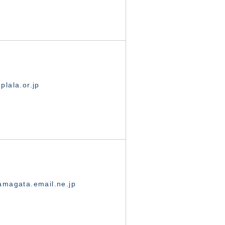
lala.or.jp
magata.email.ne.jp