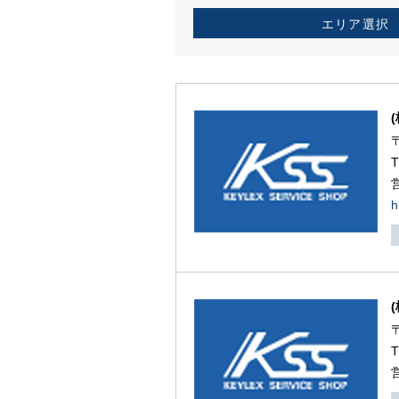
エリア選択
h