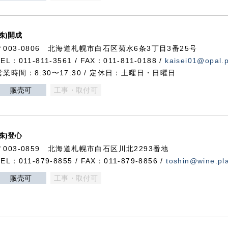
(株)開成
〒003-0806 北海道札幌市白石区菊水6条3丁目3番25号
TEL：011-811-3561 / FAX：011-811-0188 /
kaisei01@opal.pl
営業時間：8:30〜17:30 / 定休日：土曜日・日曜日
販売可
工事・取付可
(株)登心
〒003-0859 北海道札幌市白石区川北2293番地
TEL：011-879-8855 / FAX：011-879-8856 /
toshin@wine.pla
販売可
工事・取付可