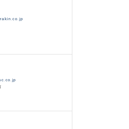
akin.co.jp
c.co.jp
有