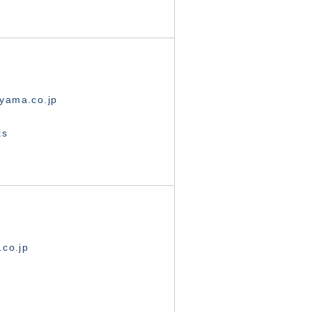
yama.co.jp
ts
.co.jp