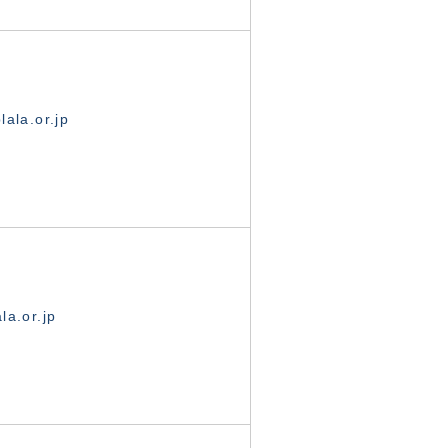
ala.or.jp
la.or.jp