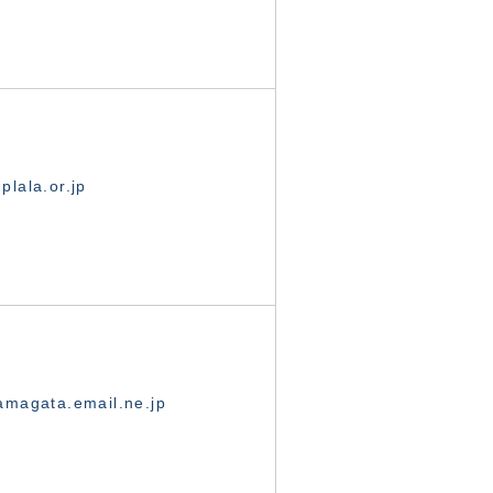
lala.or.jp
magata.email.ne.jp