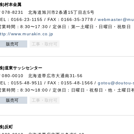
(株)村本金属
〒078-8231 北海道旭川市2条通15丁目左5号
TEL：0166-23-1155 / FAX：0166-35-3778 /
webmaster@mur
営業時間：8:30〜17:30 / 定休日：第一土曜日・日曜日・祝祭日
ttp://www.murakin.co.jp
販売可
工事・取付可
(株)道東サッシセンター
〒080-0010 北海道帯広市大通南31-56
TEL：0155-48-9511 / FAX：0155-48-1566 /
gotou@doutou-s
営業時間：8:30〜18:00 / 定休日：日曜日・祝祭日・他・土曜日
販売可
工事・取付可
(株)反町