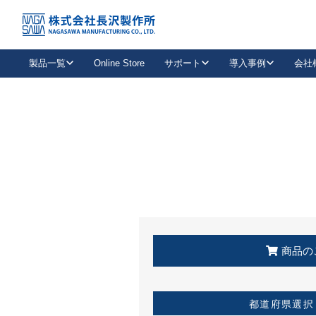
トップ
KSS加盟店・取扱店情報
店舗一覧
製品一覧
Online Store
サポート
導入事例
会社
新卒採用
会社情報
事業内容
中途採用
お問い合わせ
社会貢献活動
パート
2026年度採用情報
キャリア採用・専門職
メールフォームはこちら
工場で
キーレックス
レバーハンドル
キーレックス
機械式ボタン錠
室内用ドアハンドル
導入事例一覧
装
メールニュース
製品検索
お知らせ一覧
よくある質問（FAQ）
特集
簡単診断
教育機関
21
お客様に適したキーレックスをお探しいただけます。
廃番品情報
発
医療機関
品番から探す
取扱店情報
キーレックスを品番からお探しいただけます。
詳し
企業様採用事
商品の
お役立ち情報
都道府県選択