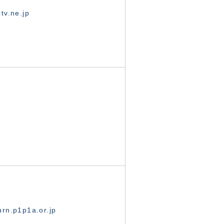
tv.ne.jp
rn.p1p1a.or.jp