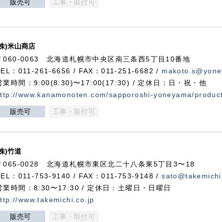
販売可
工事・取付可
(株)米山商店
〒060-0063 北海道札幌市中央区南三条西5丁目10番地
TEL：011-261-6656 / FAX：011-251-6682 /
makoto.s@yone
営業時間：9:00(8:30)〜17:00(17:30) / 定休日：日・祝・他
ttp://www.kanamonoten.com/sapporoshi-yoneyama/produc
販売可
工事・取付可
(株)竹道
〒065-0028 北海道札幌市東区北二十八条東5丁目3〜18
TEL：011-753-9140 / FAX：011-753-9148 /
sato@takemichi
営業時間：8:30〜17:30 / 定休日：土曜日・日曜日
ttp://www.takemichi.co.jp
販売可
工事・取付可