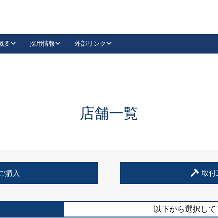
概要
採用情報
外部リンク
YouTube
Instagram
採用
キーレックスカタログ請求
の製品組み立て等
請求フォームはこちら
古代・古代NEO
レバーハンドル
Vi-Clear
古代・古代NEO
飾錠
導入事例一覧
抗ウイルス・抗菌製品
導入事例一覧
Facebook
LinkedIn
店舗一覧
00 / 1100から簡単に交換できるキーレックス4000を
日本ロック工業会
売開始しました。
外部サイト
く見る
例
ご購入
取付
長期住宅使用部材標準化推進協議会
外部サイト
以下から選択して