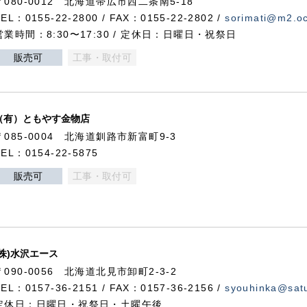
〒080-0012 北海道帯広市西二条南5-18
TEL：0155-22-2800 / FAX：0155-22-2802 /
sorimati@m2.oc
営業時間：8:30〜17:30 / 定休日：日曜日・祝祭日
販売可
工事・取付可
（有）ともやす金物店
〒085-0004 北海道釧路市新富町9-3
TEL：0154-22-5875
販売可
工事・取付可
(株)水沢エース
〒090-0056 北海道北見市卸町2-3-2
TEL：0157-36-2151 / FAX：0157-36-2156 /
syouhinka@satu
定休日：日曜日・祝祭日・土曜午後