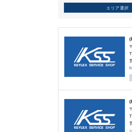
エリア選択
h