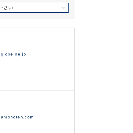
下さい
globe.ne.jp
namonoten.com