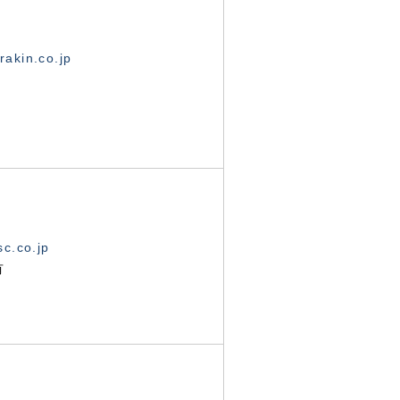
akin.co.jp
c.co.jp
有