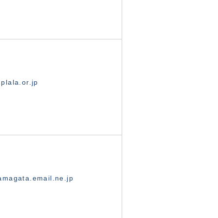
lala.or.jp
magata.email.ne.jp