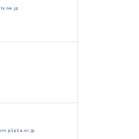
tv.ne.jp
rn.p1p1a.or.jp