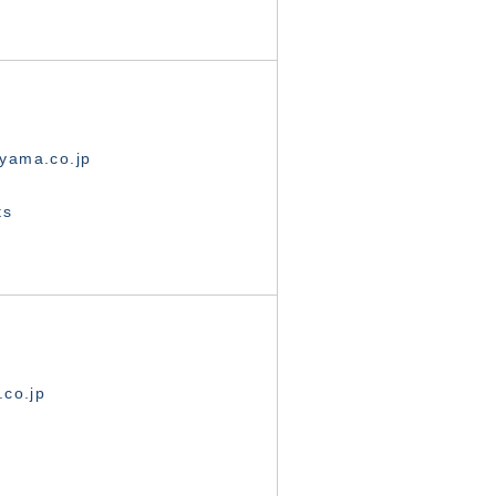
yama.co.jp
ts
.co.jp