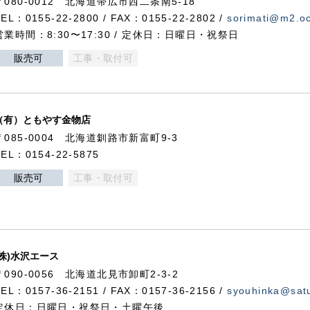
〒080-0012 北海道帯広市西二条南5-18
TEL：0155-22-2800 / FAX：0155-22-2802 /
sorimati@m2.oc
営業時間：8:30〜17:30 / 定休日：日曜日・祝祭日
販売可
工事・取付可
（有）ともやす金物店
〒085-0004 北海道釧路市新富町9-3
TEL：0154-22-5875
販売可
工事・取付可
(株)水沢エース
〒090-0056 北海道北見市卸町2-3-2
TEL：0157-36-2151 / FAX：0157-36-2156 /
syouhinka@satu
定休日：日曜日・祝祭日・土曜午後