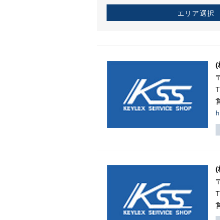
エリア選択
h