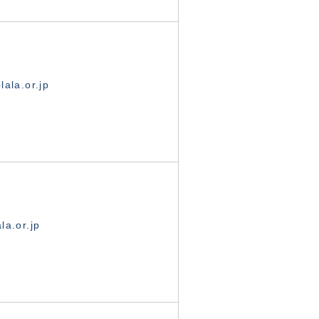
ala.or.jp
la.or.jp