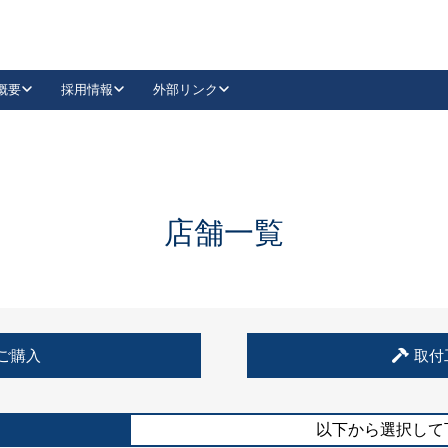
概要
採用情報
外部リンク
YouTube
Instagram
採用
キーレックスカタログ請求
の製品組み立て等
請求フォームはこちら
古代・古代NEO
レバーハンドル
Vi-Clear
古代・古代NEO
飾錠
導入事例一覧
抗ウイルス・抗菌製品
導入事例一覧
Facebook
LinkedIn
店舗一覧
00 / 1100から簡単に交換できるキーレックス4000を
日本ロック工業会
売開始しました。
外部サイト
く見る
例
ご購入
取付
長期住宅使用部材標準化推進協議会
外部サイト
以下から選択して