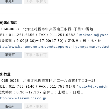
販売可
工事・取付可
(株)米山商店
〒060-0063 北海道札幌市中央区南三条西5丁目10番地
TEL：011-261-6656 / FAX：011-251-6682 /
makoto.s@yone
営業時間：9:00(8:30)〜17:00(17:30) / 定休日：日・祝・他
ttp://www.kanamonoten.com/sapporoshi-yoneyama/produc
販売可
工事・取付可
(株)竹道
〒065-0028 北海道札幌市東区北二十八条東5丁目3〜18
TEL：011-753-9140 / FAX：011-753-9148 /
sato@takemichi
営業時間：8:30〜17:30 / 定休日：土曜日・日曜日
ttp://www.takemichi.co.jp
販売可
工事・取付可