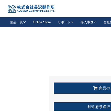
トップ
KSS加盟店・取扱店情報
店舗一覧
製品一覧
Online Store
サポート
導入事例
会社
新卒採用
会社情報
事業内容
中途採用
お問い合わせ
社会貢献活動
パート
2026年度採用情報
キャリア採用・専門職
メールフォームはこちら
工場で
キーレックス
レバーハンドル
キーレックス
機械式ボタン錠
室内用ドアハンドル
導入事例一覧
装
メールニュース
製品検索
お知らせ一覧
よくある質問（FAQ）
特集
簡単診断
教育機関
21
お客様に適したキーレックスをお探しいただけます。
廃番品情報
発
医療機関
品番から探す
取扱店情報
キーレックスを品番からお探しいただけます。
詳し
企業様採用事
商品の
お役立ち情報
都道府県選択