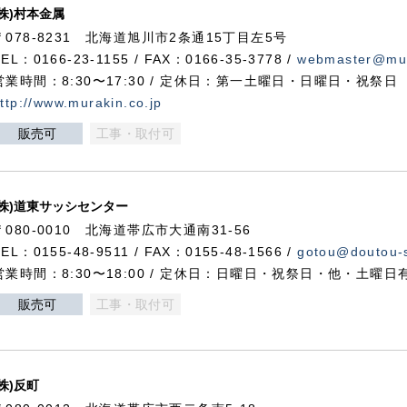
(株)村本金属
〒078-8231 北海道旭川市2条通15丁目左5号
TEL：0166-23-1155 / FAX：0166-35-3778 /
webmaster@mur
営業時間：8:30〜17:30 / 定休日：第一土曜日・日曜日・祝祭日
ttp://www.murakin.co.jp
販売可
工事・取付可
(株)道東サッシセンター
〒080-0010 北海道帯広市大通南31-56
TEL：0155-48-9511 / FAX：0155-48-1566 /
gotou@doutou-s
営業時間：8:30〜18:00 / 定休日：日曜日・祝祭日・他・土曜日
販売可
工事・取付可
(株)反町