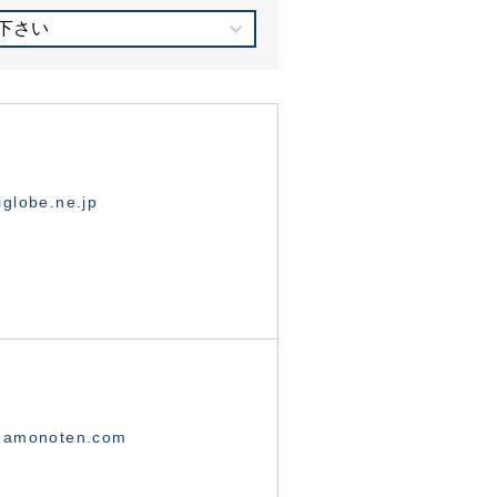
下さい
globe.ne.jp
namonoten.com