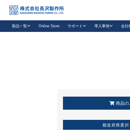
トップ
KSS加盟店・取扱店情報
店舗一覧
製品一覧
Online Store
サポート
導入事例
会社
新卒採用
会社情報
事業内容
中途採用
お問い合わせ
社会貢献活動
パート
2026年度採用情報
キャリア採用・専門職
メールフォームはこちら
工場で
キーレックス
レバーハンドル
キーレックス
機械式ボタン錠
室内用ドアハンドル
導入事例一覧
装
メールニュース
製品検索
お知らせ一覧
よくある質問（FAQ）
特集
簡単診断
教育機関
21
お客様に適したキーレックスをお探しいただけます。
廃番品情報
発
医療機関
品番から探す
取扱店情報
キーレックスを品番からお探しいただけます。
詳し
企業様採用事
商品の
お役立ち情報
都道府県選択