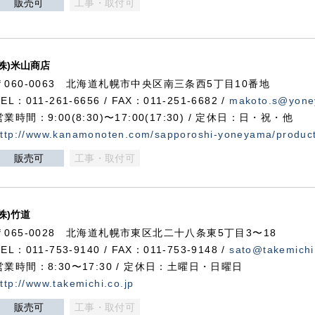
販売可
工事・取付可
(株)米山商店
〒060-0063 北海道札幌市中央区南三条西5丁目10番地
TEL：011-261-6656 / FAX：011-251-6682 /
makoto.s@yone
営業時間：9:00(8:30)〜17:00(17:30) / 定休日：日・祝・他
ttp://www.kanamonoten.com/sapporoshi-yoneyama/produc
販売可
工事・取付可
(株)竹道
〒065-0028 北海道札幌市東区北二十八条東5丁目3〜18
TEL：011-753-9140 / FAX：011-753-9148 /
sato@takemichi
営業時間：8:30〜17:30 / 定休日：土曜日・日曜日
ttp://www.takemichi.co.jp
販売可
工事・取付可