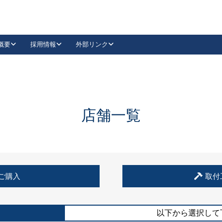
概要
採用情報
外部リンク
YouTube
Instagram
採用
キーレックスカタログ請求
の製品組み立て等
請求フォームはこちら
古代・古代NEO
レバーハンドル
Vi-Clear
古代・古代NEO
飾錠
導入事例一覧
抗ウイルス・抗菌製品
導入事例一覧
Facebook
LinkedIn
店舗一覧
00 / 1100から簡単に交換できるキーレックス4000を
日本ロック工業会
売開始しました。
外部サイト
く見る
例
ご購入
取付
長期住宅使用部材標準化推進協議会
外部サイト
以下から選択して