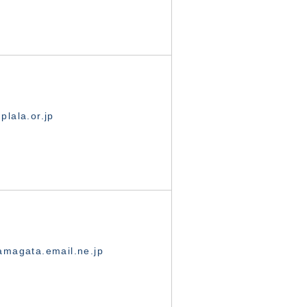
lala.or.jp
magata.email.ne.jp