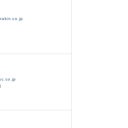
akin.co.jp
c.co.jp
有