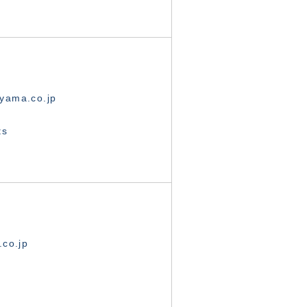
yama.co.jp
ts
.co.jp