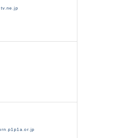
tv.ne.jp
rn.p1p1a.or.jp