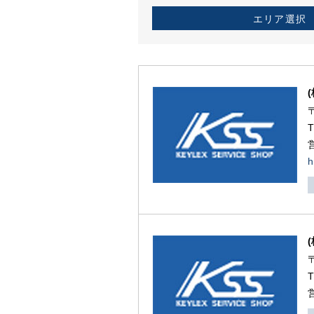
エリア選択
h