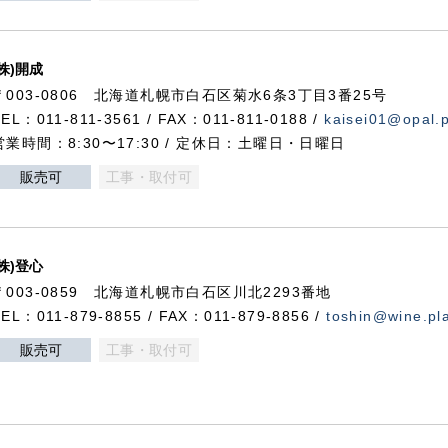
(株)開成
〒003-0806 北海道札幌市白石区菊水6条3丁目3番25号
TEL：011-811-3561 / FAX：011-811-0188 /
kaisei01@opal.pl
営業時間：8:30〜17:30 / 定休日：土曜日・日曜日
販売可
工事・取付可
(株)登心
〒003-0859 北海道札幌市白石区川北2293番地
TEL：011-879-8855 / FAX：011-879-8856 /
toshin@wine.pla
販売可
工事・取付可