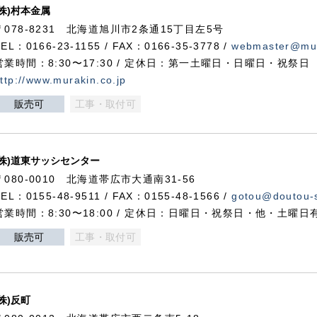
(株)村本金属
〒078-8231 北海道旭川市2条通15丁目左5号
TEL：0166-23-1155 / FAX：0166-35-3778 /
webmaster@mur
営業時間：8:30〜17:30 / 定休日：第一土曜日・日曜日・祝祭日
ttp://www.murakin.co.jp
販売可
工事・取付可
(株)道東サッシセンター
〒080-0010 北海道帯広市大通南31-56
TEL：0155-48-9511 / FAX：0155-48-1566 /
gotou@doutou-s
営業時間：8:30〜18:00 / 定休日：日曜日・祝祭日・他・土曜日
販売可
工事・取付可
(株)反町