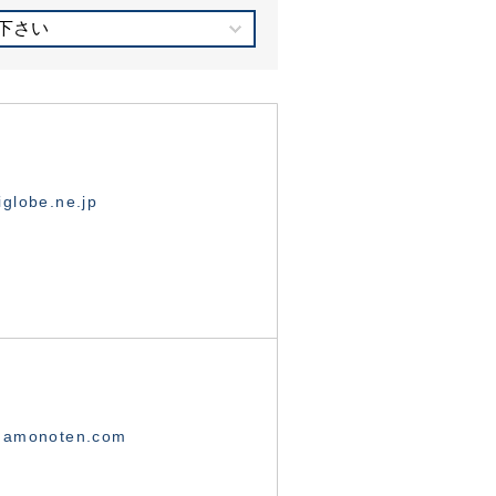
下さい
globe.ne.jp
namonoten.com