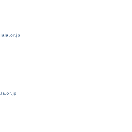
ala.or.jp
la.or.jp