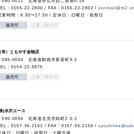
〒080-0012 北海道帯広市西二条南5-18
TEL：0155-22-2800 / FAX：0155-22-2802 /
sorimati@m2.oc
営業時間：8:30〜17:30 / 定休日：日曜日・祝祭日
販売可
工事・取付可
（有）ともやす金物店
〒085-0004 北海道釧路市新富町9-3
TEL：0154-22-5875
販売可
工事・取付可
(株)水沢エース
〒090-0056 北海道北見市卸町2-3-2
TEL：0157-36-2151 / FAX：0157-36-2156 /
syouhinka@satu
定休日：日曜日・祝祭日・土曜午後