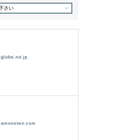
下さい
globe.ne.jp
namonoten.com