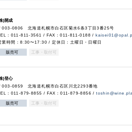
(株)開成
〒003-0806 北海道札幌市白石区菊水6条3丁目3番25号
TEL：011-811-3561 / FAX：011-811-0188 /
kaisei01@opal.pl
営業時間：8:30〜17:30 / 定休日：土曜日・日曜日
販売可
工事・取付可
(株)登心
〒003-0859 北海道札幌市白石区川北2293番地
TEL：011-879-8855 / FAX：011-879-8856 /
toshin@wine.pla
販売可
工事・取付可