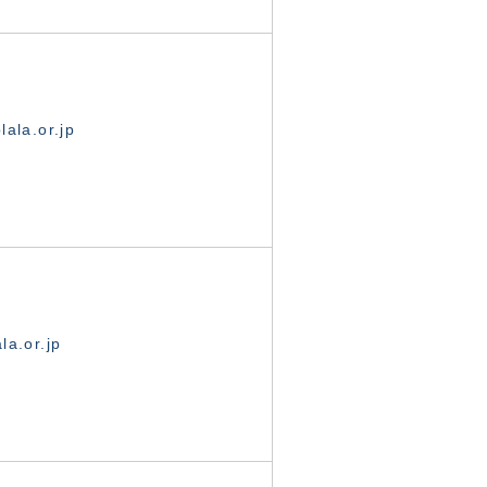
ala.or.jp
la.or.jp