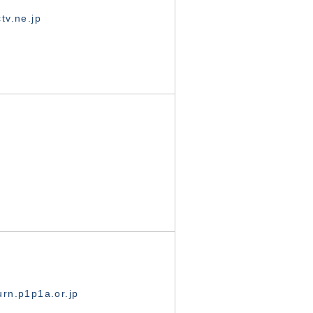
tv.ne.jp
rn.p1p1a.or.jp