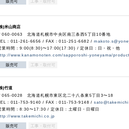
販売可
工事・取付可
(株)米山商店
〒060-0063 北海道札幌市中央区南三条西5丁目10番地
TEL：011-261-6656 / FAX：011-251-6682 /
makoto.s@yone
営業時間：9:00(8:30)〜17:00(17:30) / 定休日：日・祝・他
ttp://www.kanamonoten.com/sapporoshi-yoneyama/produc
販売可
工事・取付可
(株)竹道
〒065-0028 北海道札幌市東区北二十八条東5丁目3〜18
TEL：011-753-9140 / FAX：011-753-9148 /
sato@takemichi
営業時間：8:30〜17:30 / 定休日：土曜日・日曜日
ttp://www.takemichi.co.jp
販売可
工事・取付可