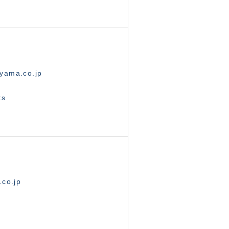
yama.co.jp
ts
.co.jp