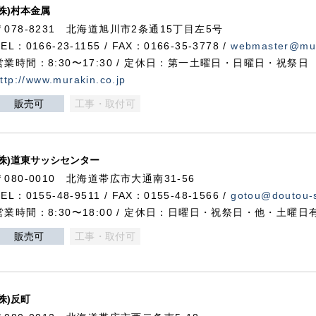
(株)村本金属
〒078-8231 北海道旭川市2条通15丁目左5号
TEL：0166-23-1155 / FAX：0166-35-3778 /
webmaster@mur
営業時間：8:30〜17:30 / 定休日：第一土曜日・日曜日・祝祭日
ttp://www.murakin.co.jp
販売可
工事・取付可
(株)道東サッシセンター
〒080-0010 北海道帯広市大通南31-56
TEL：0155-48-9511 / FAX：0155-48-1566 /
gotou@doutou-s
営業時間：8:30〜18:00 / 定休日：日曜日・祝祭日・他・土曜日
販売可
工事・取付可
(株)反町