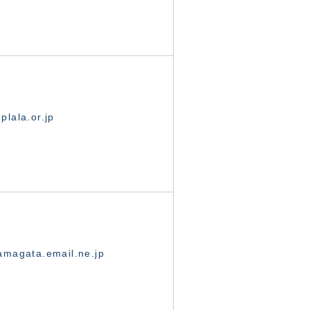
lala.or.jp
magata.email.ne.jp