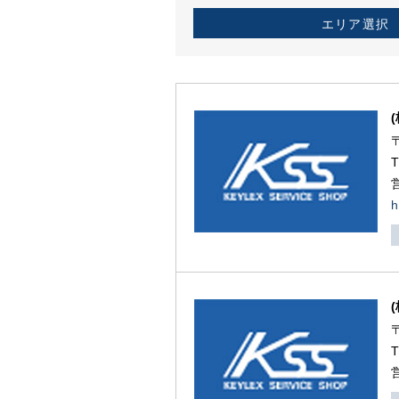
エリア選択
h