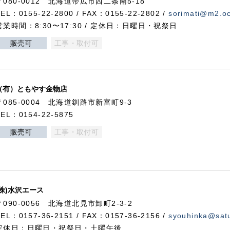
〒080-0012 北海道帯広市西二条南5-18
TEL：0155-22-2800 / FAX：0155-22-2802 /
sorimati@m2.oc
営業時間：8:30〜17:30 / 定休日：日曜日・祝祭日
販売可
工事・取付可
（有）ともやす金物店
〒085-0004 北海道釧路市新富町9-3
TEL：0154-22-5875
販売可
工事・取付可
(株)水沢エース
〒090-0056 北海道北見市卸町2-3-2
TEL：0157-36-2151 / FAX：0157-36-2156 /
syouhinka@satu
定休日：日曜日・祝祭日・土曜午後