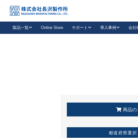
トップ
KSS加盟店・取扱店情報
店舗一覧
製品一覧
Online Store
サポート
導入事例
会社
新卒採用
会社情報
事業内容
中途採用
お問い合わせ
社会貢献活動
パート
2026年度採用情報
キャリア採用・専門職
メールフォームはこちら
工場で
キーレックス
レバーハンドル
キーレックス
機械式ボタン錠
室内用ドアハンドル
導入事例一覧
装
メールニュース
製品検索
お知らせ一覧
よくある質問（FAQ）
特集
簡単診断
教育機関
21
お客様に適したキーレックスをお探しいただけます。
廃番品情報
発
医療機関
品番から探す
取扱店情報
キーレックスを品番からお探しいただけます。
詳し
企業様採用事
商品の
お役立ち情報
都道府県選択