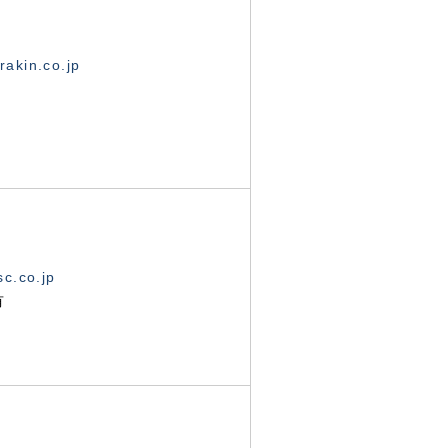
akin.co.jp
c.co.jp
有