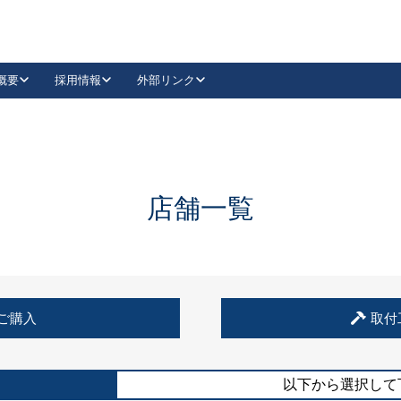
概要
採用情報
外部リンク
YouTube
Instagram
採用
キーレックスカタログ請求
の製品組み立て等
請求フォームはこちら
古代・古代NEO
レバーハンドル
Vi-Clear
古代・古代NEO
飾錠
導入事例一覧
抗ウイルス・抗菌製品
導入事例一覧
Facebook
LinkedIn
店舗一覧
00 / 1100から簡単に交換できるキーレックス4000を
日本ロック工業会
売開始しました。
外部サイト
く見る
例
ご購入
取付
長期住宅使用部材標準化推進協議会
外部サイト
以下から選択して