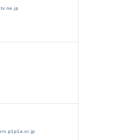
tv.ne.jp
rn.p1p1a.or.jp