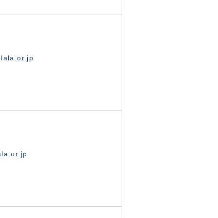
ala.or.jp
la.or.jp