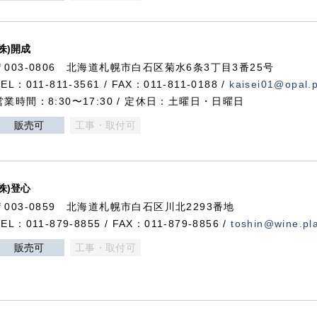
(株)開成
〒003-0806 北海道札幌市白石区菊水6条3丁目3番25号
TEL：011-811-3561 / FAX：011-811-0188 /
kaisei01@opal.pl
営業時間：8:30〜17:30 / 定休日：土曜日・日曜日
販売可
工事・取付可
(株)登心
〒003-0859 北海道札幌市白石区川北2293番地
TEL：011-879-8855 / FAX：011-879-8856 /
toshin@wine.pla
販売可
工事・取付可