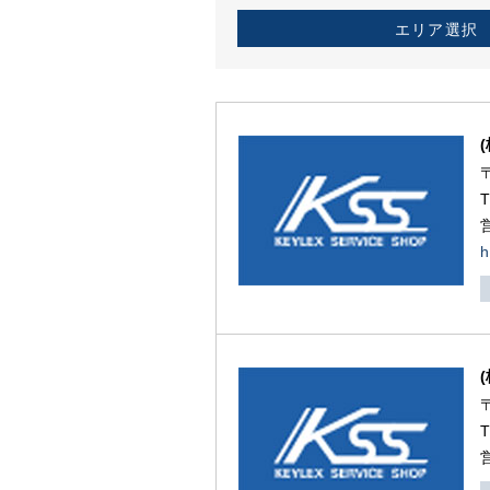
エリア選択
h