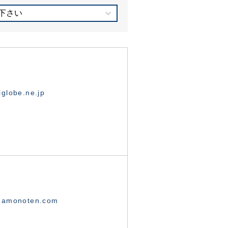
下さい
globe.ne.jp
namonoten.com