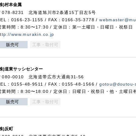
(株)村本金属
〒078-8231 北海道旭川市2条通15丁目左5号
TEL：0166-23-1155 / FAX：0166-35-3778 /
webmaster@mur
営業時間：8:30〜17:30 / 定休日：第一土曜日・日曜日・祝祭日
ttp://www.murakin.co.jp
販売可
工事・取付可
(株)道東サッシセンター
〒080-0010 北海道帯広市大通南31-56
TEL：0155-48-9511 / FAX：0155-48-1566 /
gotou@doutou-s
営業時間：8:30〜18:00 / 定休日：日曜日・祝祭日・他・土曜日
販売可
工事・取付可
(株)反町