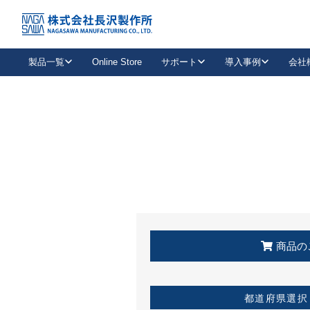
トップ
KSS加盟店・取扱店情報
店舗一覧
製品一覧
Online Store
サポート
導入事例
会社
新卒採用
会社情報
事業内容
中途採用
お問い合わせ
社会貢献活動
パート
2026年度採用情報
キャリア採用・専門職
メールフォームはこちら
工場で
キーレックス
レバーハンドル
キーレックス
機械式ボタン錠
室内用ドアハンドル
導入事例一覧
装
メールニュース
製品検索
お知らせ一覧
よくある質問（FAQ）
特集
簡単診断
教育機関
21
お客様に適したキーレックスをお探しいただけます。
廃番品情報
発
医療機関
品番から探す
取扱店情報
キーレックスを品番からお探しいただけます。
詳し
企業様採用事
商品の
お役立ち情報
都道府県選択