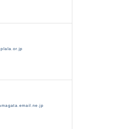
lala.or.jp
magata.email.ne.jp