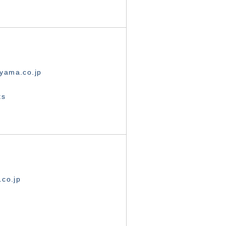
yama.co.jp
ts
.co.jp