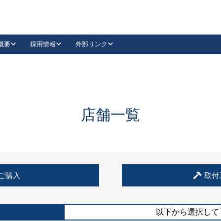
概要
採用情報
外部リンク
YouTube
Instagram
採用
キーレックスカタログ請求
の製品組み立て等
請求フォームはこちら
古代・古代NEO
レバーハンドル
Vi-Clear
古代・古代NEO
飾錠
導入事例一覧
抗ウイルス・抗菌製品
導入事例一覧
Facebook
LinkedIn
店舗一覧
00 / 1100から簡単に交換できるキーレックス4000を
日本ロック工業会
売開始しました。
外部サイト
く見る
例
ご購入
取付
長期住宅使用部材標準化推進協議会
外部サイト
以下から選択して