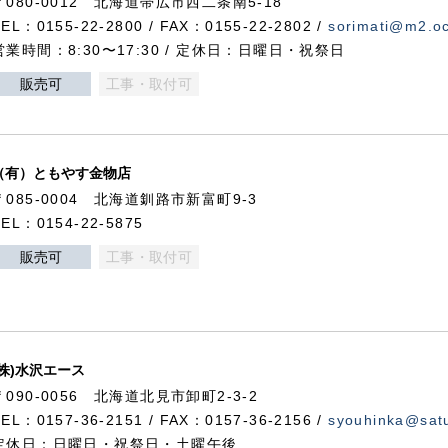
〒080-0012 北海道帯広市西二条南5-18
TEL：0155-22-2800 / FAX：0155-22-2802 /
sorimati@m2.oc
営業時間：8:30〜17:30 / 定休日：日曜日・祝祭日
販売可
工事・取付可
（有）ともやす金物店
〒085-0004 北海道釧路市新富町9-3
TEL：0154-22-5875
販売可
工事・取付可
(株)水沢エース
〒090-0056 北海道北見市卸町2-3-2
TEL：0157-36-2151 / FAX：0157-36-2156 /
syouhinka@satu
定休日：日曜日・祝祭日・土曜午後