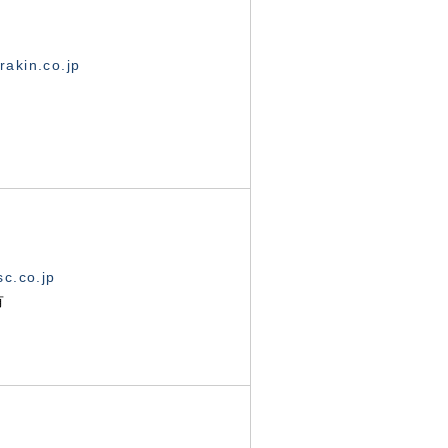
akin.co.jp
c.co.jp
有