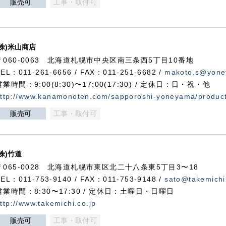
販売可
工事・取付可
(株)米山商店
〒060-0063 北海道札幌市中央区南三条西5丁目10番地
TEL：011-261-6656 / FAX：011-251-6682 /
makoto.s@yone
営業時間：9:00(8:30)〜17:00(17:30) / 定休日：日・祝・他
ttp://www.kanamonoten.com/sapporoshi-yoneyama/produc
販売可
工事・取付可
(株)竹道
〒065-0028 北海道札幌市東区北二十八条東5丁目3〜18
TEL：011-753-9140 / FAX：011-753-9148 /
sato@takemichi
営業時間：8:30〜17:30 / 定休日：土曜日・日曜日
ttp://www.takemichi.co.jp
販売可
工事・取付可