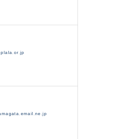
lala.or.jp
magata.email.ne.jp