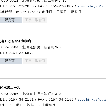
〒080-0012 北海道帯広市西二条南5-18
TEL：0155-22-2800 / FAX：0155-22-2802 /
sorimati@m2.oc
営業時間：8:30〜17:30 / 定休日：日曜日・祝祭日
販売可
工事・取付可
（有）ともやす金物店
〒085-0004 北海道釧路市新富町9-3
TEL：0154-22-5875
販売可
工事・取付可
(株)水沢エース
〒090-0056 北海道北見市卸町2-3-2
TEL：0157-36-2151 / FAX：0157-36-2156 /
syouhinka@satu
定休日：日曜日・祝祭日・土曜午後