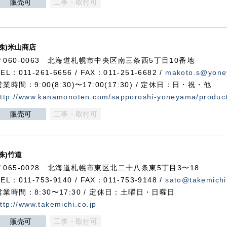
販売可
工事・取付可
(株)米山商店
〒060-0063 北海道札幌市中央区南三条西5丁目10番地
TEL：011-261-6656 / FAX：011-251-6682 /
makoto.s@yone
営業時間：9:00(8:30)〜17:00(17:30) / 定休日：日・祝・他
ttp://www.kanamonoten.com/sapporoshi-yoneyama/produc
販売可
工事・取付可
(株)竹道
〒065-0028 北海道札幌市東区北二十八条東5丁目3〜18
TEL：011-753-9140 / FAX：011-753-9148 /
sato@takemichi
営業時間：8:30〜17:30 / 定休日：土曜日・日曜日
ttp://www.takemichi.co.jp
販売可
工事・取付可