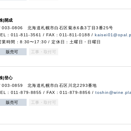
(株)開成
〒003-0806 北海道札幌市白石区菊水6条3丁目3番25号
TEL：011-811-3561 / FAX：011-811-0188 /
kaisei01@opal.pl
営業時間：8:30〜17:30 / 定休日：土曜日・日曜日
販売可
工事・取付可
(株)登心
〒003-0859 北海道札幌市白石区川北2293番地
TEL：011-879-8855 / FAX：011-879-8856 /
toshin@wine.pla
販売可
工事・取付可