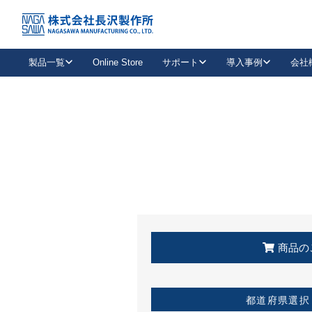
トップ
KSS加盟店・取扱店情報
店舗一覧
製品一覧
Online Store
サポート
導入事例
会社
新卒採用
会社情報
事業内容
中途採用
お問い合わせ
社会貢献活動
パート
2026年度採用情報
キャリア採用・専門職
メールフォームはこちら
工場で
キーレックス
レバーハンドル
キーレックス
機械式ボタン錠
室内用ドアハンドル
導入事例一覧
装
メールニュース
製品検索
お知らせ一覧
よくある質問（FAQ）
特集
簡単診断
教育機関
21
お客様に適したキーレックスをお探しいただけます。
廃番品情報
発
医療機関
品番から探す
取扱店情報
キーレックスを品番からお探しいただけます。
詳し
企業様採用事
商品の
お役立ち情報
都道府県選択