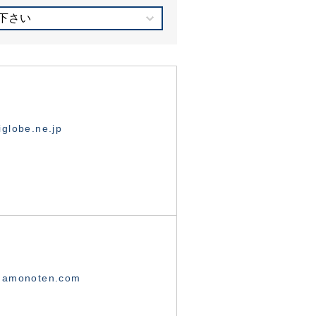
下さい
globe.ne.jp
namonoten.com