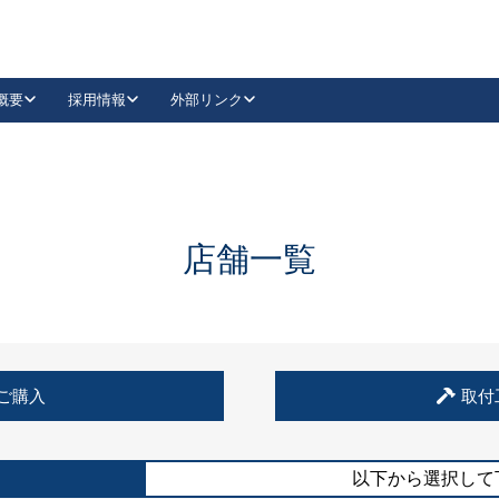
概要
採用情報
外部リンク
YouTube
Instagram
採用
キーレックスカタログ請求
の製品組み立て等
請求フォームはこちら
古代・古代NEO
レバーハンドル
Vi-Clear
古代・古代NEO
飾錠
導入事例一覧
抗ウイルス・抗菌製品
導入事例一覧
Facebook
LinkedIn
店舗一覧
00 / 1100から簡単に交換できるキーレックス4000を
日本ロック工業会
売開始しました。
外部サイト
く見る
例
ご購入
取付
長期住宅使用部材標準化推進協議会
外部サイト
以下から選択して