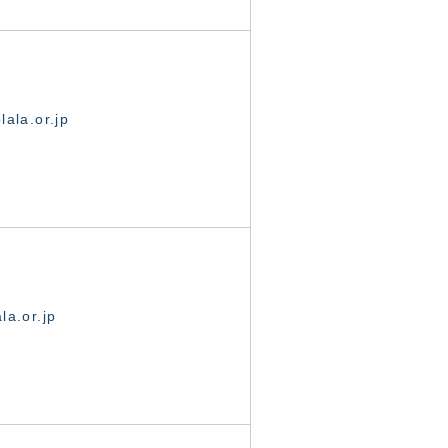
ala.or.jp
la.or.jp