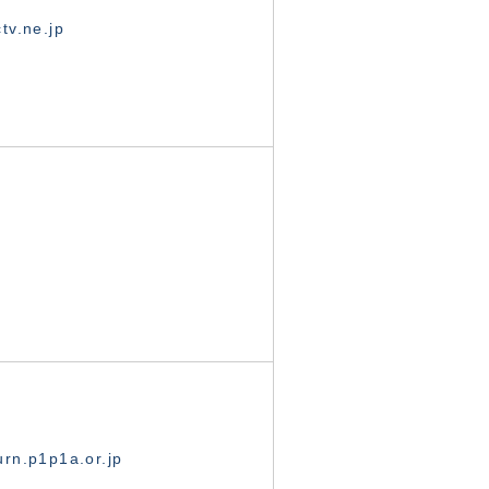
tv.ne.jp
rn.p1p1a.or.jp