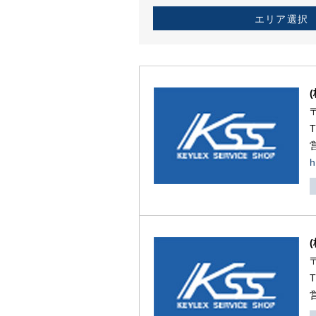
エリア選択
h