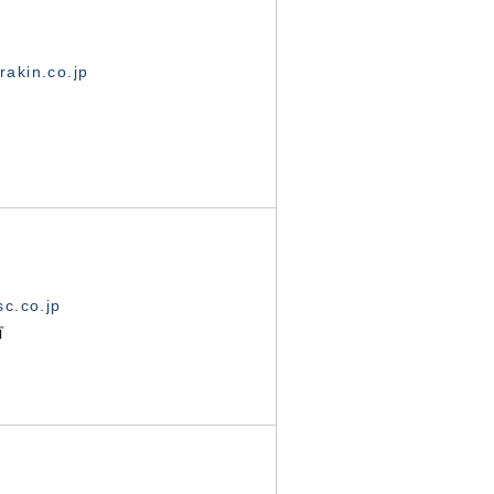
akin.co.jp
c.co.jp
有