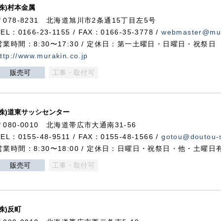
(株)村本金属
〒078-8231 北海道旭川市2条通15丁目左5号
TEL：0166-23-1155 / FAX：0166-35-3778 /
webmaster@mur
営業時間：8:30〜17:30 / 定休日：第一土曜日・日曜日・祝祭日
ttp://www.murakin.co.jp
販売可
工事・取付可
(株)道東サッシセンター
〒080-0010 北海道帯広市大通南31-56
TEL：0155-48-9511 / FAX：0155-48-1566 /
gotou@doutou-s
営業時間：8:30〜18:00 / 定休日：日曜日・祝祭日・他・土曜日
販売可
工事・取付可
(株)反町