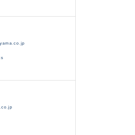
yama.co.jp
ts
.co.jp