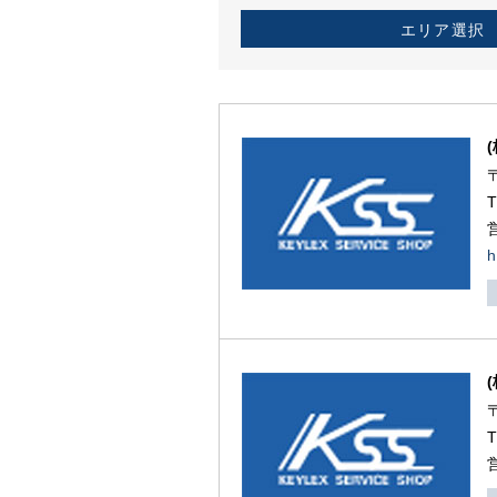
エリア選択
h