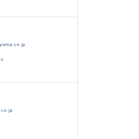
yama.co.jp
ts
.co.jp