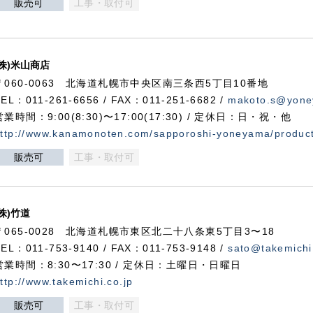
販売可
工事・取付可
(株)米山商店
〒060-0063 北海道札幌市中央区南三条西5丁目10番地
TEL：011-261-6656 / FAX：011-251-6682 /
makoto.s@yone
営業時間：9:00(8:30)〜17:00(17:30) / 定休日：日・祝・他
ttp://www.kanamonoten.com/sapporoshi-yoneyama/produc
販売可
工事・取付可
(株)竹道
〒065-0028 北海道札幌市東区北二十八条東5丁目3〜18
TEL：011-753-9140 / FAX：011-753-9148 /
sato@takemichi
営業時間：8:30〜17:30 / 定休日：土曜日・日曜日
ttp://www.takemichi.co.jp
販売可
工事・取付可