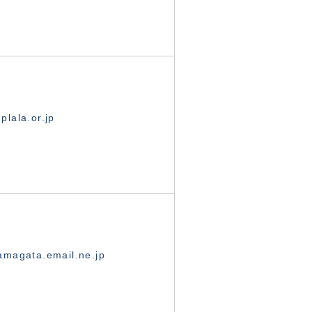
lala.or.jp
magata.email.ne.jp