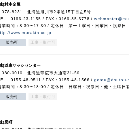
(株)村本金属
〒078-8231 北海道旭川市2条通15丁目左5号
TEL：0166-23-1155 / FAX：0166-35-3778 /
webmaster@mur
営業時間：8:30〜17:30 / 定休日：第一土曜日・日曜日・祝祭日
ttp://www.murakin.co.jp
販売可
工事・取付可
(株)道東サッシセンター
〒080-0010 北海道帯広市大通南31-56
TEL：0155-48-9511 / FAX：0155-48-1566 /
gotou@doutou-s
営業時間：8:30〜18:00 / 定休日：日曜日・祝祭日・他・土曜日
販売可
工事・取付可
(株)反町