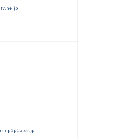
tv.ne.jp
rn.p1p1a.or.jp