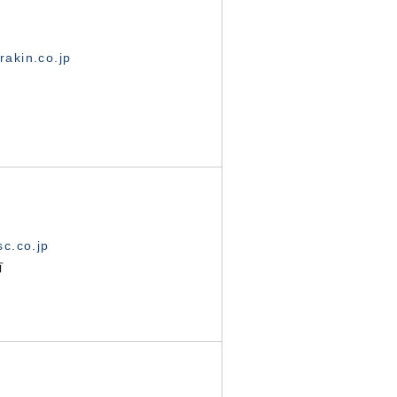
akin.co.jp
c.co.jp
有