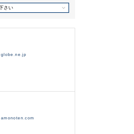
下さい
globe.ne.jp
namonoten.com