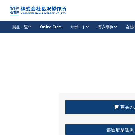
トップ
KSS加盟店・取扱店情報
店舗一覧
製品一覧
Online Store
サポート
導入事例
会社
新卒採用
会社情報
事業内容
中途採用
お問い合わせ
社会貢献活動
パート
2026年度採用情報
キャリア採用・専門職
メールフォームはこちら
工場で
キーレックス
レバーハンドル
キーレックス
機械式ボタン錠
室内用ドアハンドル
導入事例一覧
装
メールニュース
製品検索
お知らせ一覧
よくある質問（FAQ）
特集
簡単診断
教育機関
21
お客様に適したキーレックスをお探しいただけます。
廃番品情報
発
医療機関
品番から探す
取扱店情報
キーレックスを品番からお探しいただけます。
詳し
企業様採用事
商品の
お役立ち情報
都道府県選択