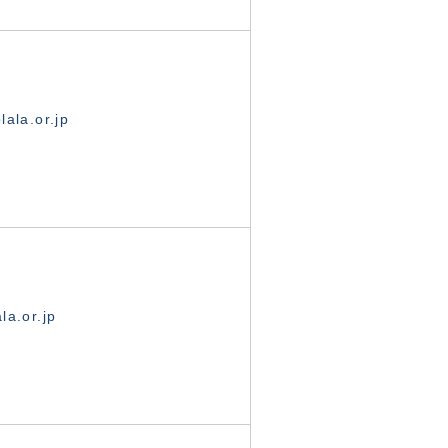
ala.or.jp
la.or.jp