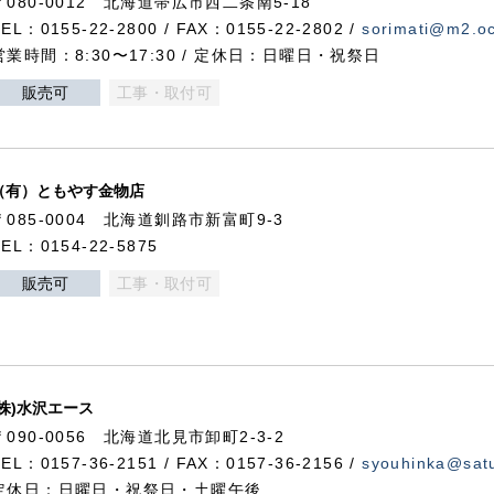
〒080-0012 北海道帯広市西二条南5-18
TEL：0155-22-2800 / FAX：0155-22-2802 /
sorimati@m2.oc
営業時間：8:30〜17:30 / 定休日：日曜日・祝祭日
販売可
工事・取付可
（有）ともやす金物店
〒085-0004 北海道釧路市新富町9-3
TEL：0154-22-5875
販売可
工事・取付可
(株)水沢エース
〒090-0056 北海道北見市卸町2-3-2
TEL：0157-36-2151 / FAX：0157-36-2156 /
syouhinka@satu
定休日：日曜日・祝祭日・土曜午後