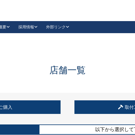
概要
採用情報
外部リンク
YouTube
Instagram
採用
キーレックスカタログ請求
の製品組み立て等
請求フォームはこちら
古代・古代NEO
レバーハンドル
Vi-Clear
古代・古代NEO
飾錠
導入事例一覧
抗ウイルス・抗菌製品
導入事例一覧
Facebook
LinkedIn
店舗一覧
00 / 1100から簡単に交換できるキーレックス4000を
日本ロック工業会
売開始しました。
外部サイト
く見る
例
ご購入
取付
長期住宅使用部材標準化推進協議会
外部サイト
以下から選択して