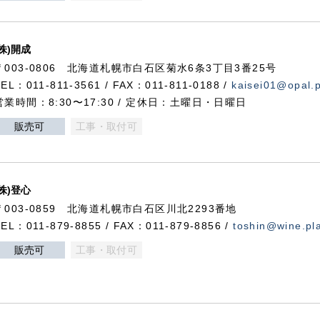
(株)開成
〒003-0806 北海道札幌市白石区菊水6条3丁目3番25号
TEL：011-811-3561 / FAX：011-811-0188 /
kaisei01@opal.pl
営業時間：8:30〜17:30 / 定休日：土曜日・日曜日
販売可
工事・取付可
(株)登心
〒003-0859 北海道札幌市白石区川北2293番地
TEL：011-879-8855 / FAX：011-879-8856 /
toshin@wine.pla
販売可
工事・取付可