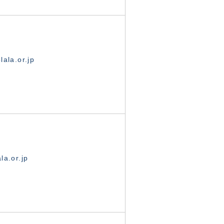
ala.or.jp
la.or.jp