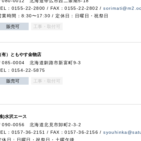
〒080-0012 北海道帯広市西二条南5-18
TEL：0155-22-2800 / FAX：0155-22-2802 /
sorimati@m2.oc
営業時間：8:30〜17:30 / 定休日：日曜日・祝祭日
販売可
工事・取付可
（有）ともやす金物店
〒085-0004 北海道釧路市新富町9-3
TEL：0154-22-5875
販売可
工事・取付可
(株)水沢エース
〒090-0056 北海道北見市卸町2-3-2
TEL：0157-36-2151 / FAX：0157-36-2156 /
syouhinka@satu
定休日：日曜日・祝祭日・土曜午後