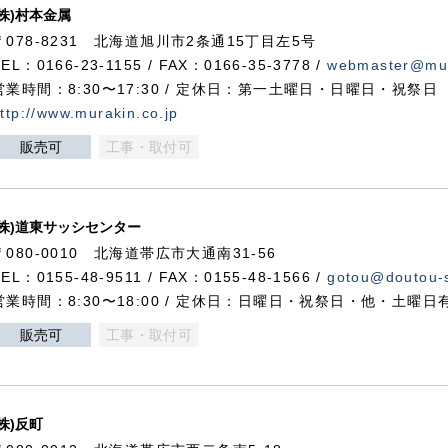
(株)村本金属
〒078-8231 北海道旭川市2条通15丁目左5号
TEL：0166-23-1155 / FAX：0166-35-3778 /
webmaster@mur
営業時間：8:30〜17:30 / 定休日：第一土曜日・日曜日・祝祭日
ttp://www.murakin.co.jp
販売可
工事・取付可
(株)道東サッシセンター
〒080-0010 北海道帯広市大通南31-56
TEL：0155-48-9511 / FAX：0155-48-1566 /
gotou@doutou-s
営業時間：8:30〜18:00 / 定休日：日曜日・祝祭日・他・土曜日
販売可
工事・取付可
(株)反町