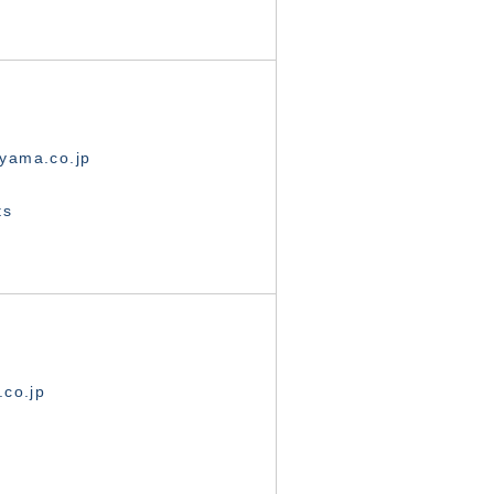
yama.co.jp
ts
.co.jp