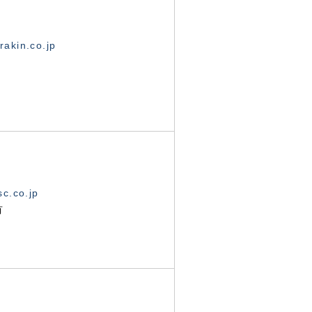
akin.co.jp
c.co.jp
有