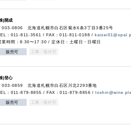
(株)開成
〒003-0806 北海道札幌市白石区菊水6条3丁目3番25号
TEL：011-811-3561 / FAX：011-811-0188 /
kaisei01@opal.pl
営業時間：8:30〜17:30 / 定休日：土曜日・日曜日
販売可
工事・取付可
(株)登心
〒003-0859 北海道札幌市白石区川北2293番地
TEL：011-879-8855 / FAX：011-879-8856 /
toshin@wine.pla
販売可
工事・取付可