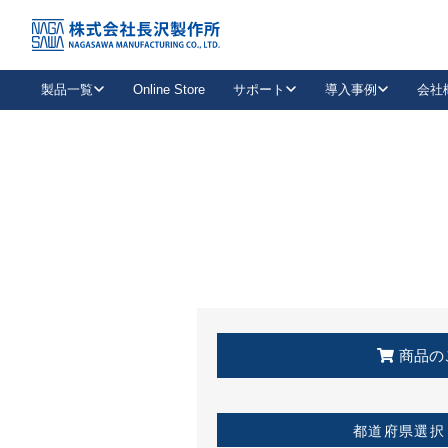
トップ
KSS加盟店・取扱店情報
店舗一覧
製品一覧
Online Store
サポート
導入事例
会社
新卒採用
会社情報
事業内容
中途採用
お問い合わせ
社会貢献活動
パート
2026年度採用情報
キャリア採用・専門職
メールフォームはこちら
工場で
キーレックス
レバーハンドル
キーレックス
機械式ボタン錠
室内用ドアハンドル
導入事例一覧
装
メールニュース
製品検索
お知らせ一覧
よくある質問（FAQ）
特集
簡単診断
教育機関
21
お客様に適したキーレックスをお探しいただけます。
廃番品情報
発
医療機関
品番から探す
取扱店情報
キーレックスを品番からお探しいただけます。
詳し
企業様採用事
商品の
お役立ち情報
都道府県選択