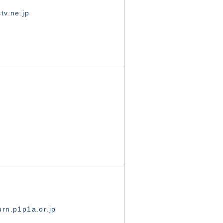
tv.ne.jp
rn.p1p1a.or.jp