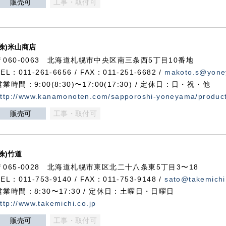
販売可
工事・取付可
(株)米山商店
〒060-0063 北海道札幌市中央区南三条西5丁目10番地
TEL：011-261-6656 / FAX：011-251-6682 /
makoto.s@yone
営業時間：9:00(8:30)〜17:00(17:30) / 定休日：日・祝・他
ttp://www.kanamonoten.com/sapporoshi-yoneyama/produc
販売可
工事・取付可
(株)竹道
〒065-0028 北海道札幌市東区北二十八条東5丁目3〜18
TEL：011-753-9140 / FAX：011-753-9148 /
sato@takemichi
営業時間：8:30〜17:30 / 定休日：土曜日・日曜日
ttp://www.takemichi.co.jp
販売可
工事・取付可