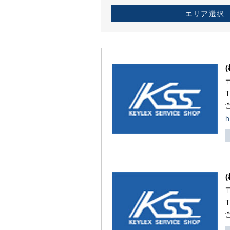
エリア選択
h