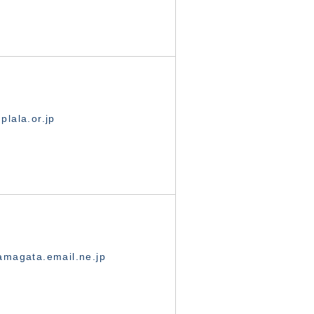
lala.or.jp
magata.email.ne.jp