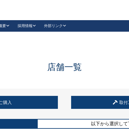
概要
採用情報
外部リンク
YouTube
Instagram
採用
キーレックスカタログ請求
の製品組み立て等
請求フォームはこちら
古代・古代NEO
レバーハンドル
Vi-Clear
古代・古代NEO
飾錠
導入事例一覧
抗ウイルス・抗菌製品
導入事例一覧
Facebook
LinkedIn
店舗一覧
00 / 1100から簡単に交換できるキーレックス4000を
日本ロック工業会
売開始しました。
外部サイト
く見る
例
ご購入
取付
長期住宅使用部材標準化推進協議会
外部サイト
以下から選択して