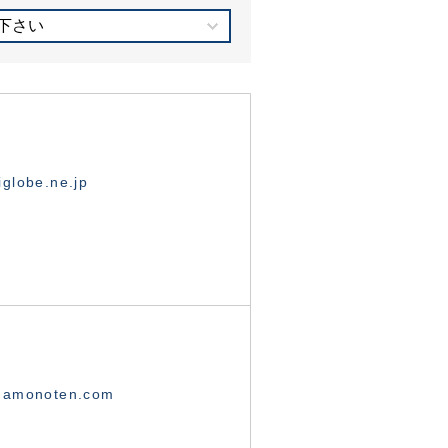
下さい
globe.ne.jp
namonoten.com