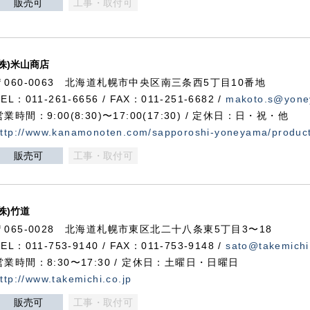
販売可
工事・取付可
(株)米山商店
〒060-0063 北海道札幌市中央区南三条西5丁目10番地
TEL：011-261-6656 / FAX：011-251-6682 /
makoto.s@yone
営業時間：9:00(8:30)〜17:00(17:30) / 定休日：日・祝・他
ttp://www.kanamonoten.com/sapporoshi-yoneyama/produc
販売可
工事・取付可
(株)竹道
〒065-0028 北海道札幌市東区北二十八条東5丁目3〜18
TEL：011-753-9140 / FAX：011-753-9148 /
sato@takemichi
営業時間：8:30〜17:30 / 定休日：土曜日・日曜日
ttp://www.takemichi.co.jp
販売可
工事・取付可