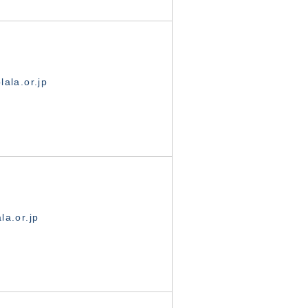
ala.or.jp
la.or.jp