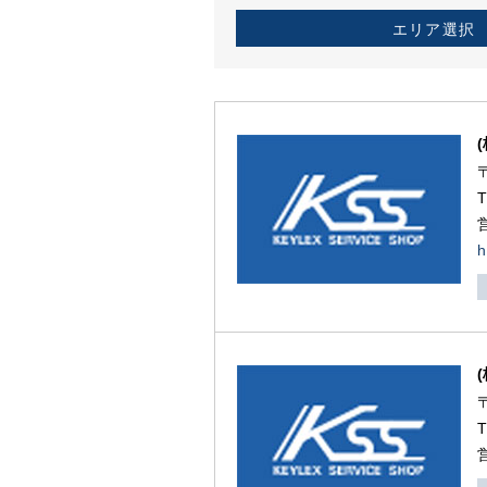
エリア選択
h