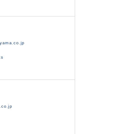
yama.co.jp
ts
.co.jp