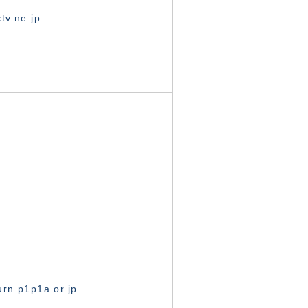
tv.ne.jp
rn.p1p1a.or.jp