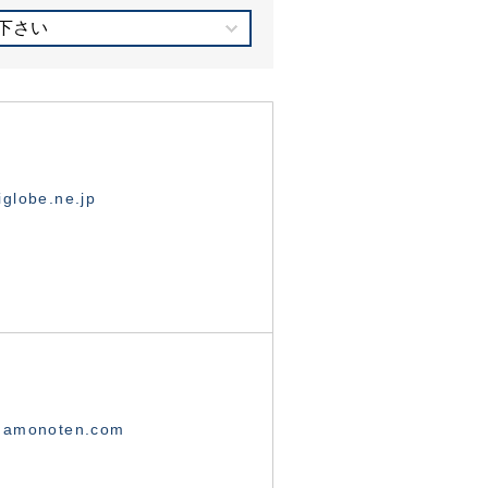
下さい
globe.ne.jp
namonoten.com