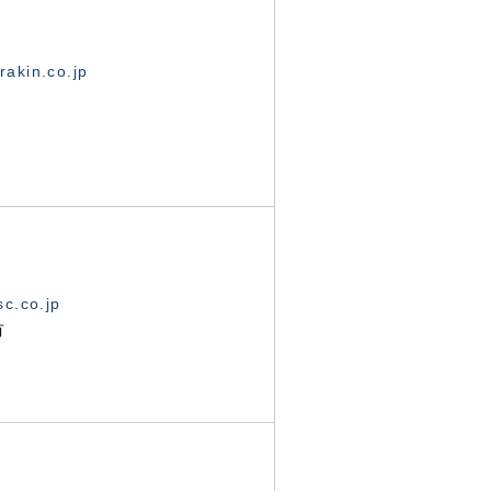
akin.co.jp
c.co.jp
有