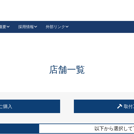
概要
採用情報
外部リンク
YouTube
Instagram
採用
キーレックスカタログ請求
の製品組み立て等
請求フォームはこちら
古代・古代NEO
レバーハンドル
Vi-Clear
古代・古代NEO
飾錠
導入事例一覧
抗ウイルス・抗菌製品
導入事例一覧
Facebook
LinkedIn
店舗一覧
00 / 1100から簡単に交換できるキーレックス4000を
日本ロック工業会
売開始しました。
外部サイト
く見る
例
ご購入
取付
長期住宅使用部材標準化推進協議会
外部サイト
以下から選択して