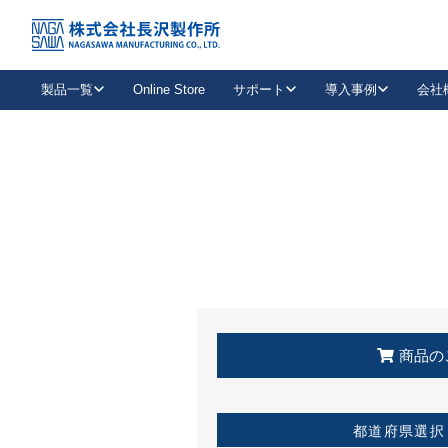
トップ
KSS加盟店・取扱店情報
店舗一覧
製品一覧
Online Store
サポート
導入事例
会社
新卒採用
会社情報
事業内容
中途採用
お問い合わせ
社会貢献活動
パート
2026年度採用情報
キャリア採用・専門職
メールフォームはこちら
工場で
キーレックス
レバーハンドル
キーレックス
機械式ボタン錠
室内用ドアハンドル
導入事例一覧
装
メールニュース
製品検索
お知らせ一覧
よくある質問（FAQ）
特集
簡単診断
教育機関
21
お客様に適したキーレックスをお探しいただけます。
廃番品情報
発
医療機関
品番から探す
取扱店情報
キーレックスを品番からお探しいただけます。
詳し
企業様採用事
商品の
お役立ち情報
都道府県選択