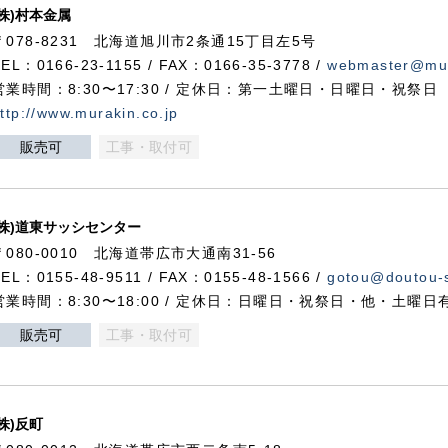
(株)村本金属
〒078-8231 北海道旭川市2条通15丁目左5号
TEL：0166-23-1155 / FAX：0166-35-3778 /
webmaster@mur
営業時間：8:30〜17:30 / 定休日：第一土曜日・日曜日・祝祭日
ttp://www.murakin.co.jp
販売可
工事・取付可
(株)道東サッシセンター
〒080-0010 北海道帯広市大通南31-56
TEL：0155-48-9511 / FAX：0155-48-1566 /
gotou@doutou-s
営業時間：8:30〜18:00 / 定休日：日曜日・祝祭日・他・土曜日
販売可
工事・取付可
(株)反町