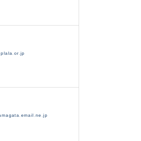
lala.or.jp
magata.email.ne.jp