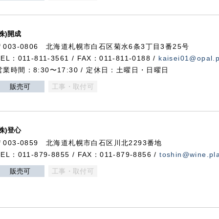
(株)開成
〒003-0806 北海道札幌市白石区菊水6条3丁目3番25号
TEL：011-811-3561 / FAX：011-811-0188 /
kaisei01@opal.pl
営業時間：8:30〜17:30 / 定休日：土曜日・日曜日
販売可
工事・取付可
(株)登心
〒003-0859 北海道札幌市白石区川北2293番地
TEL：011-879-8855 / FAX：011-879-8856 /
toshin@wine.pla
販売可
工事・取付可