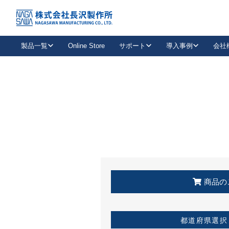
トップ
KSS加盟店・取扱店情報
店舗一覧
製品一覧
Online Store
サポート
導入事例
会社
新卒採用
会社情報
事業内容
中途採用
お問い合わせ
社会貢献活動
パート
2026年度採用情報
キャリア採用・専門職
メールフォームはこちら
工場で
キーレックス
レバーハンドル
キーレックス
機械式ボタン錠
室内用ドアハンドル
導入事例一覧
装
メールニュース
製品検索
お知らせ一覧
よくある質問（FAQ）
特集
簡単診断
教育機関
21
お客様に適したキーレックスをお探しいただけます。
廃番品情報
発
医療機関
品番から探す
取扱店情報
キーレックスを品番からお探しいただけます。
詳し
企業様採用事
商品の
お役立ち情報
都道府県選択