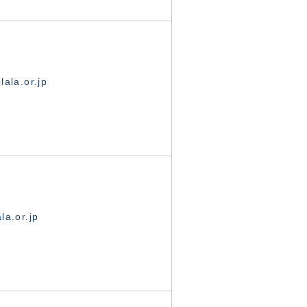
ala.or.jp
la.or.jp