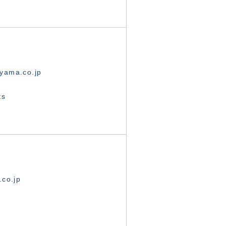
yama.co.jp
ts
.co.jp