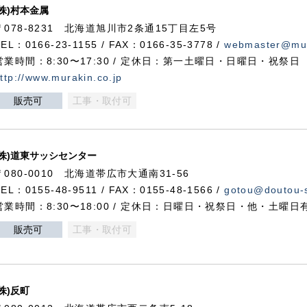
(株)村本金属
〒078-8231 北海道旭川市2条通15丁目左5号
TEL：0166-23-1155 / FAX：0166-35-3778 /
webmaster@mur
営業時間：8:30〜17:30 / 定休日：第一土曜日・日曜日・祝祭日
ttp://www.murakin.co.jp
販売可
工事・取付可
(株)道東サッシセンター
〒080-0010 北海道帯広市大通南31-56
TEL：0155-48-9511 / FAX：0155-48-1566 /
gotou@doutou-s
営業時間：8:30〜18:00 / 定休日：日曜日・祝祭日・他・土曜日
販売可
工事・取付可
(株)反町