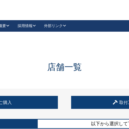
概要
採用情報
外部リンク
YouTube
Instagram
採用
キーレックスカタログ請求
の製品組み立て等
請求フォームはこちら
古代・古代NEO
レバーハンドル
Vi-Clear
古代・古代NEO
飾錠
導入事例一覧
抗ウイルス・抗菌製品
導入事例一覧
Facebook
LinkedIn
店舗一覧
00 / 1100から簡単に交換できるキーレックス4000を
日本ロック工業会
売開始しました。
外部サイト
く見る
例
ご購入
取付
長期住宅使用部材標準化推進協議会
外部サイト
以下から選択して