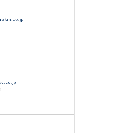
akin.co.jp
c.co.jp
有