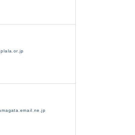
lala.or.jp
magata.email.ne.jp