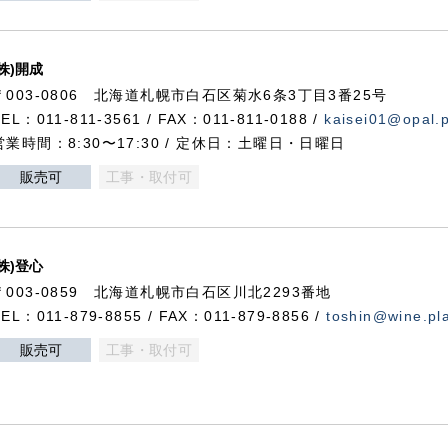
(株)開成
〒003-0806 北海道札幌市白石区菊水6条3丁目3番25号
TEL：011-811-3561 / FAX：011-811-0188 /
kaisei01@opal.pl
営業時間：8:30〜17:30 / 定休日：土曜日・日曜日
販売可
工事・取付可
(株)登心
〒003-0859 北海道札幌市白石区川北2293番地
TEL：011-879-8855 / FAX：011-879-8856 /
toshin@wine.pla
販売可
工事・取付可