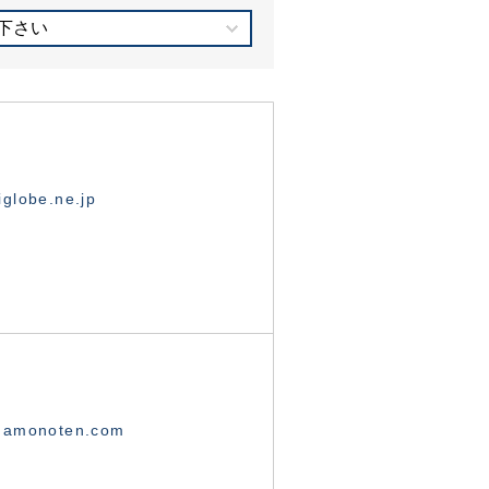
下さい
globe.ne.jp
namonoten.com