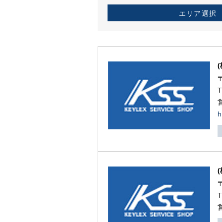
エリア選択
h