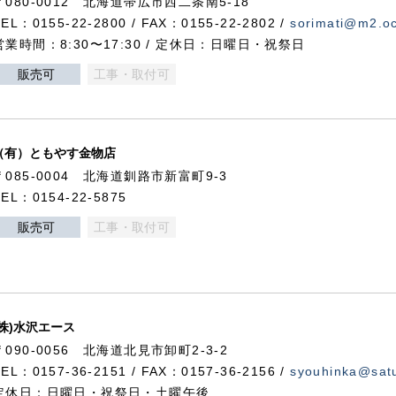
〒080-0012 北海道帯広市西二条南5-18
TEL：0155-22-2800 / FAX：0155-22-2802 /
sorimati@m2.oc
営業時間：8:30〜17:30 / 定休日：日曜日・祝祭日
販売可
工事・取付可
（有）ともやす金物店
〒085-0004 北海道釧路市新富町9-3
TEL：0154-22-5875
販売可
工事・取付可
(株)水沢エース
〒090-0056 北海道北見市卸町2-3-2
TEL：0157-36-2151 / FAX：0157-36-2156 /
syouhinka@satu
定休日：日曜日・祝祭日・土曜午後