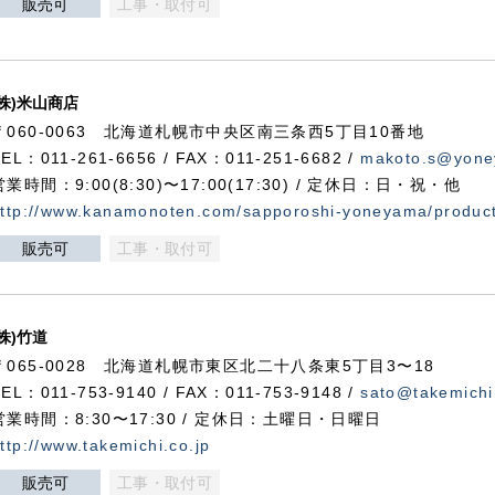
販売可
工事・取付可
(株)米山商店
〒060-0063 北海道札幌市中央区南三条西5丁目10番地
TEL：011-261-6656 / FAX：011-251-6682 /
makoto.s@yone
営業時間：9:00(8:30)〜17:00(17:30) / 定休日：日・祝・他
ttp://www.kanamonoten.com/sapporoshi-yoneyama/produc
販売可
工事・取付可
(株)竹道
〒065-0028 北海道札幌市東区北二十八条東5丁目3〜18
TEL：011-753-9140 / FAX：011-753-9148 /
sato@takemichi
営業時間：8:30〜17:30 / 定休日：土曜日・日曜日
ttp://www.takemichi.co.jp
販売可
工事・取付可