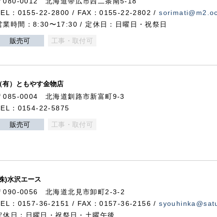
〒080-0012 北海道帯広市西二条南5-18
TEL：0155-22-2800 / FAX：0155-22-2802 /
sorimati@m2.oc
営業時間：8:30〜17:30 / 定休日：日曜日・祝祭日
販売可
工事・取付可
（有）ともやす金物店
〒085-0004 北海道釧路市新富町9-3
TEL：0154-22-5875
販売可
工事・取付可
(株)水沢エース
〒090-0056 北海道北見市卸町2-3-2
TEL：0157-36-2151 / FAX：0157-36-2156 /
syouhinka@satu
定休日：日曜日・祝祭日・土曜午後