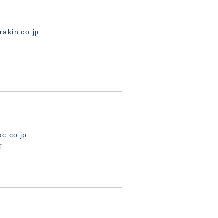
akin.co.jp
c.co.jp
有