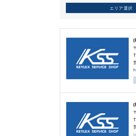
エリア選択
h