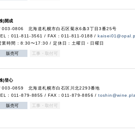
(株)開成
〒003-0806 北海道札幌市白石区菊水6条3丁目3番25号
TEL：011-811-3561 / FAX：011-811-0188 /
kaisei01@opal.pl
営業時間：8:30〜17:30 / 定休日：土曜日・日曜日
販売可
工事・取付可
(株)登心
〒003-0859 北海道札幌市白石区川北2293番地
TEL：011-879-8855 / FAX：011-879-8856 /
toshin@wine.pla
販売可
工事・取付可