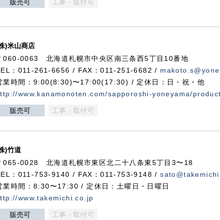
販売可
工事・取付可
(株)米山商店
〒060-0063 北海道札幌市中央区南三条西5丁目10番地
TEL：011-261-6656 / FAX：011-251-6682 /
makoto.s@yone
営業時間：9:00(8:30)〜17:00(17:30) / 定休日：日・祝・他
ttp://www.kanamonoten.com/sapporoshi-yoneyama/produc
販売可
工事・取付可
(株)竹道
〒065-0028 北海道札幌市東区北二十八条東5丁目3〜18
TEL：011-753-9140 / FAX：011-753-9148 /
sato@takemichi
営業時間：8:30〜17:30 / 定休日：土曜日・日曜日
ttp://www.takemichi.co.jp
販売可
工事・取付可