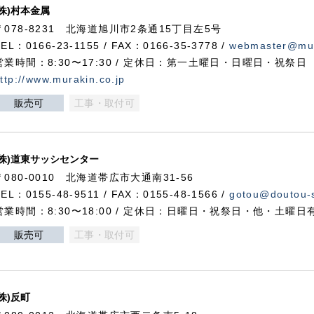
(株)村本金属
〒078-8231 北海道旭川市2条通15丁目左5号
TEL：0166-23-1155 / FAX：0166-35-3778 /
webmaster@mur
営業時間：8:30〜17:30 / 定休日：第一土曜日・日曜日・祝祭日
ttp://www.murakin.co.jp
販売可
工事・取付可
(株)道東サッシセンター
〒080-0010 北海道帯広市大通南31-56
TEL：0155-48-9511 / FAX：0155-48-1566 /
gotou@doutou-s
営業時間：8:30〜18:00 / 定休日：日曜日・祝祭日・他・土曜日
販売可
工事・取付可
(株)反町