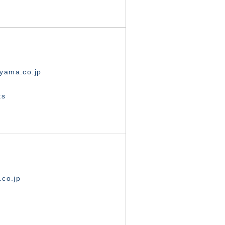
yama.co.jp
ts
.co.jp