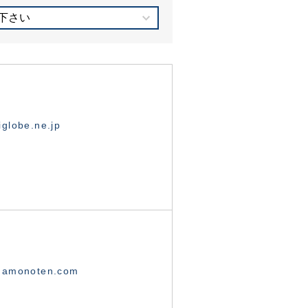
下さい
globe.ne.jp
namonoten.com