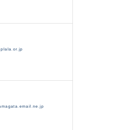
lala.or.jp
magata.email.ne.jp