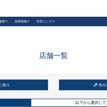
概要
採用情報
外部リンク
YouTube
Instagram
採用
キーレックスカタログ請求
の製品組み立て等
請求フォームはこちら
古代・古代NEO
レバーハンドル
Vi-Clear
古代・古代NEO
飾錠
導入事例一覧
抗ウイルス・抗菌製品
導入事例一覧
Facebook
LinkedIn
店舗一覧
00 / 1100から簡単に交換できるキーレックス4000を
日本ロック工業会
売開始しました。
外部サイト
く見る
例
ご購入
取付
長期住宅使用部材標準化推進協議会
外部サイト
以下から選択して