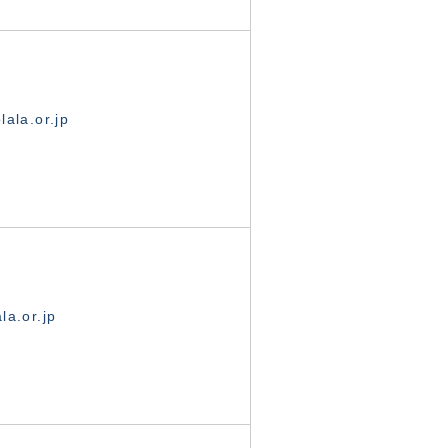
ala.or.jp
la.or.jp