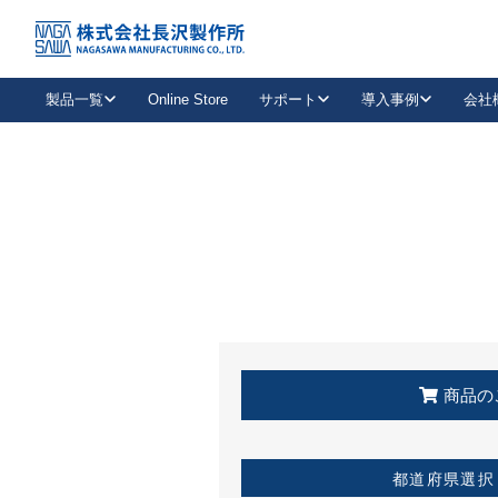
トップ
KSS加盟店・取扱店情報
店舗一覧
製品一覧
Online Store
サポート
導入事例
会社
新卒採用
会社情報
事業内容
中途採用
お問い合わせ
社会貢献活動
パート
2026年度採用情報
キャリア採用・専門職
メールフォームはこちら
工場で
キーレックス
レバーハンドル
キーレックス
機械式ボタン錠
室内用ドアハンドル
導入事例一覧
装
メールニュース
製品検索
お知らせ一覧
よくある質問（FAQ）
特集
簡単診断
教育機関
21
お客様に適したキーレックスをお探しいただけます。
廃番品情報
発
医療機関
品番から探す
取扱店情報
キーレックスを品番からお探しいただけます。
詳し
企業様採用事
商品の
お役立ち情報
都道府県選択