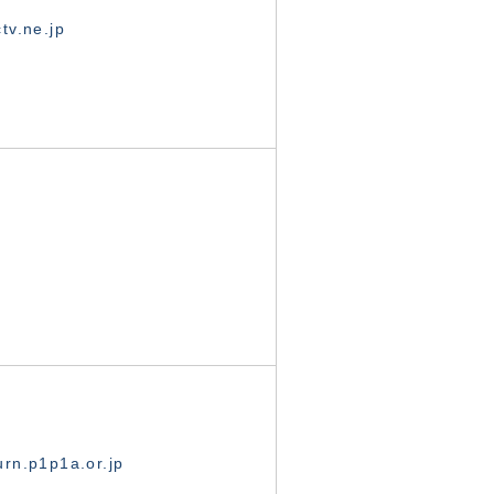
tv.ne.jp
rn.p1p1a.or.jp