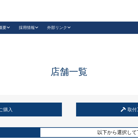
概要
採用情報
外部リンク
YouTube
Instagram
採用
キーレックスカタログ請求
の製品組み立て等
請求フォームはこちら
古代・古代NEO
レバーハンドル
Vi-Clear
古代・古代NEO
飾錠
導入事例一覧
抗ウイルス・抗菌製品
導入事例一覧
Facebook
LinkedIn
店舗一覧
00 / 1100から簡単に交換できるキーレックス4000を
日本ロック工業会
売開始しました。
外部サイト
く見る
例
ご購入
取付
長期住宅使用部材標準化推進協議会
外部サイト
以下から選択して