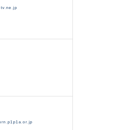
tv.ne.jp
rn.p1p1a.or.jp