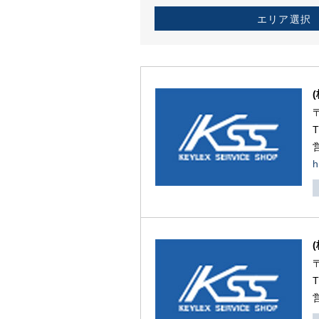
エリア選択
h