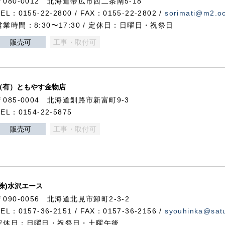
〒080-0012 北海道帯広市西二条南5-18
TEL：0155-22-2800 / FAX：0155-22-2802 /
sorimati@m2.oc
営業時間：8:30〜17:30 / 定休日：日曜日・祝祭日
販売可
工事・取付可
（有）ともやす金物店
〒085-0004 北海道釧路市新富町9-3
TEL：0154-22-5875
販売可
工事・取付可
(株)水沢エース
〒090-0056 北海道北見市卸町2-3-2
TEL：0157-36-2151 / FAX：0157-36-2156 /
syouhinka@satu
定休日：日曜日・祝祭日・土曜午後