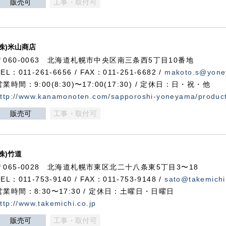
販売可
工事・取付可
(株)米山商店
〒060-0063 北海道札幌市中央区南三条西5丁目10番地
TEL：011-261-6656 / FAX：011-251-6682 /
makoto.s@yone
営業時間：9:00(8:30)〜17:00(17:30) / 定休日：日・祝・他
ttp://www.kanamonoten.com/sapporoshi-yoneyama/produc
販売可
工事・取付可
(株)竹道
〒065-0028 北海道札幌市東区北二十八条東5丁目3〜18
TEL：011-753-9140 / FAX：011-753-9148 /
sato@takemichi
営業時間：8:30〜17:30 / 定休日：土曜日・日曜日
ttp://www.takemichi.co.jp
販売可
工事・取付可