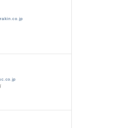
akin.co.jp
c.co.jp
有