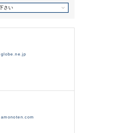
下さい
globe.ne.jp
namonoten.com