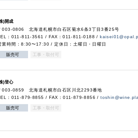
(株)開成
〒003-0806 北海道札幌市白石区菊水6条3丁目3番25号
TEL：011-811-3561 / FAX：011-811-0188 /
kaisei01@opal.pl
営業時間：8:30〜17:30 / 定休日：土曜日・日曜日
販売可
工事・取付可
(株)登心
〒003-0859 北海道札幌市白石区川北2293番地
TEL：011-879-8855 / FAX：011-879-8856 /
toshin@wine.pla
販売可
工事・取付可