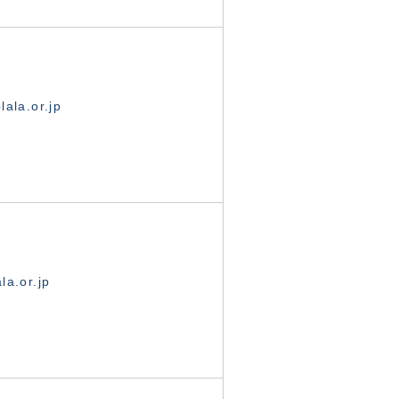
ala.or.jp
la.or.jp