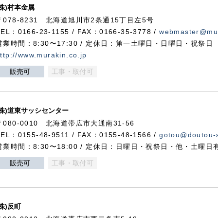
(株)村本金属
〒078-8231 北海道旭川市2条通15丁目左5号
TEL：0166-23-1155 / FAX：0166-35-3778 /
webmaster@mur
営業時間：8:30〜17:30 / 定休日：第一土曜日・日曜日・祝祭日
ttp://www.murakin.co.jp
販売可
工事・取付可
(株)道東サッシセンター
〒080-0010 北海道帯広市大通南31-56
TEL：0155-48-9511 / FAX：0155-48-1566 /
gotou@doutou-s
営業時間：8:30〜18:00 / 定休日：日曜日・祝祭日・他・土曜日
販売可
工事・取付可
(株)反町