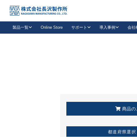
トップ
KSS加盟店・取扱店情報
店舗一覧
製品一覧
Online Store
サポート
導入事例
会社
新卒採用
会社情報
事業内容
中途採用
お問い合わせ
社会貢献活動
パート
2026年度採用情報
キャリア採用・専門職
メールフォームはこちら
工場で
キーレックス
レバーハンドル
キーレックス
機械式ボタン錠
室内用ドアハンドル
導入事例一覧
装
メールニュース
製品検索
お知らせ一覧
よくある質問（FAQ）
特集
簡単診断
教育機関
21
お客様に適したキーレックスをお探しいただけます。
廃番品情報
発
医療機関
品番から探す
取扱店情報
キーレックスを品番からお探しいただけます。
詳し
企業様採用事
商品の
お役立ち情報
都道府県選択