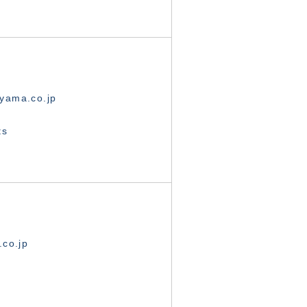
yama.co.jp
ts
.co.jp