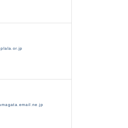
lala.or.jp
magata.email.ne.jp