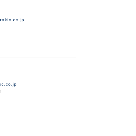
akin.co.jp
c.co.jp
有