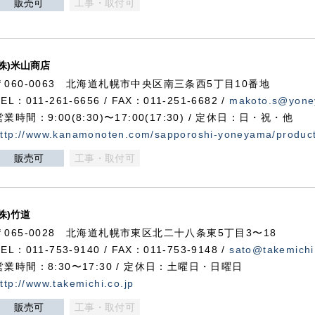
販売可
工事・取付可
(株)米山商店
〒060-0063 北海道札幌市中央区南三条西5丁目10番地
TEL：011-261-6656 / FAX：011-251-6682 /
makoto.s@yone
営業時間：9:00(8:30)〜17:00(17:30) / 定休日：日・祝・他
ttp://www.kanamonoten.com/sapporoshi-yoneyama/produc
販売可
工事・取付可
(株)竹道
〒065-0028 北海道札幌市東区北二十八条東5丁目3〜18
TEL：011-753-9140 / FAX：011-753-9148 /
sato@takemichi
営業時間：8:30〜17:30 / 定休日：土曜日・日曜日
ttp://www.takemichi.co.jp
販売可
工事・取付可