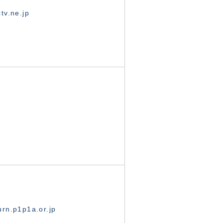
tv.ne.jp
rn.p1p1a.or.jp