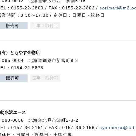
〒080-0012 北海道帯広市西二条南5-18
TEL：0155-22-2800 / FAX：0155-22-2802 /
sorimati@m2.oc
営業時間：8:30〜17:30 / 定休日：日曜日・祝祭日
販売可
工事・取付可
（有）ともやす金物店
〒085-0004 北海道釧路市新富町9-3
TEL：0154-22-5875
販売可
工事・取付可
(株)水沢エース
〒090-0056 北海道北見市卸町2-3-2
TEL：0157-36-2151 / FAX：0157-36-2156 /
syouhinka@satu
定休日：日曜日・祝祭日・土曜午後