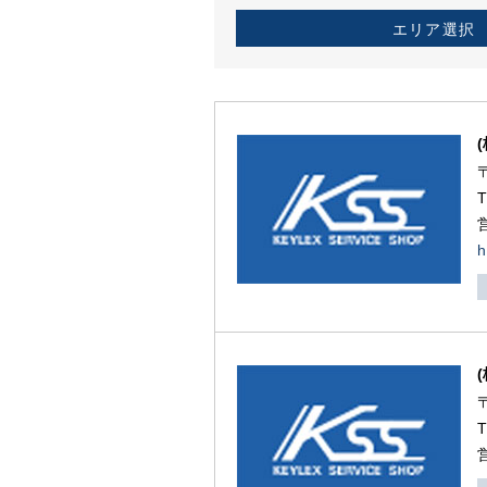
エリア選択
h