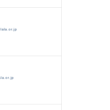
ala.or.jp
la.or.jp