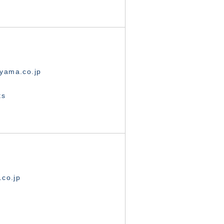
yama.co.jp
ts
.co.jp