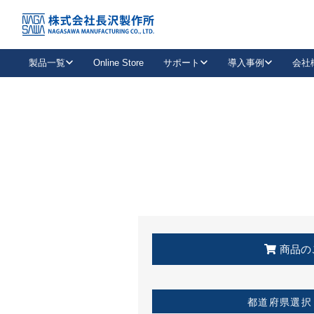
トップ
KSS加盟店・取扱店情報
店舗一覧
製品一覧
Online Store
サポート
導入事例
会社
新卒採用
会社情報
事業内容
中途採用
お問い合わせ
社会貢献活動
パート
2026年度採用情報
キャリア採用・専門職
メールフォームはこちら
工場で
キーレックス
レバーハンドル
キーレックス
機械式ボタン錠
室内用ドアハンドル
導入事例一覧
装
メールニュース
製品検索
お知らせ一覧
よくある質問（FAQ）
特集
簡単診断
教育機関
21
お客様に適したキーレックスをお探しいただけます。
廃番品情報
発
医療機関
品番から探す
取扱店情報
キーレックスを品番からお探しいただけます。
詳し
企業様採用事
商品の
お役立ち情報
都道府県選択