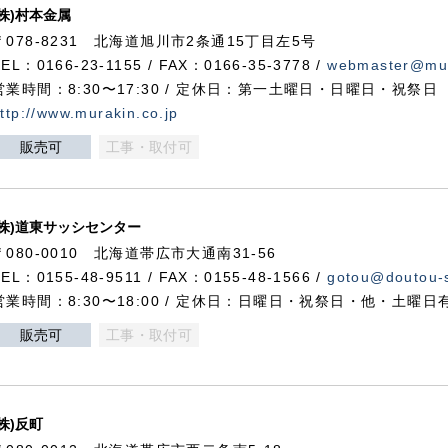
(株)村本金属
〒078-8231 北海道旭川市2条通15丁目左5号
TEL：0166-23-1155 / FAX：0166-35-3778 /
webmaster@mur
営業時間：8:30〜17:30 / 定休日：第一土曜日・日曜日・祝祭日
ttp://www.murakin.co.jp
販売可
工事・取付可
(株)道東サッシセンター
〒080-0010 北海道帯広市大通南31-56
TEL：0155-48-9511 / FAX：0155-48-1566 /
gotou@doutou-s
営業時間：8:30〜18:00 / 定休日：日曜日・祝祭日・他・土曜日
販売可
工事・取付可
(株)反町