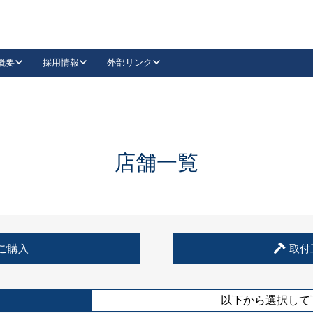
概要
採用情報
外部リンク
YouTube
Instagram
採用
キーレックスカタログ請求
の製品組み立て等
請求フォームはこちら
古代・古代NEO
レバーハンドル
Vi-Clear
古代・古代NEO
飾錠
導入事例一覧
抗ウイルス・抗菌製品
導入事例一覧
Facebook
LinkedIn
店舗一覧
00 / 1100から簡単に交換できるキーレックス4000を
日本ロック工業会
売開始しました。
外部サイト
く見る
例
ご購入
取付
長期住宅使用部材標準化推進協議会
外部サイト
以下から選択して