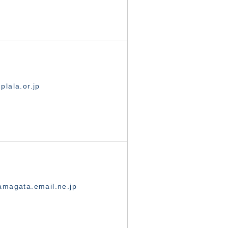
lala.or.jp
magata.email.ne.jp