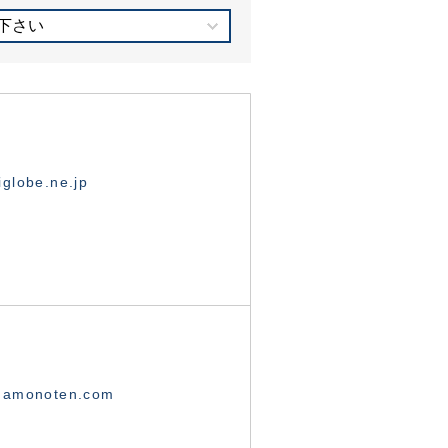
下さい
globe.ne.jp
namonoten.com