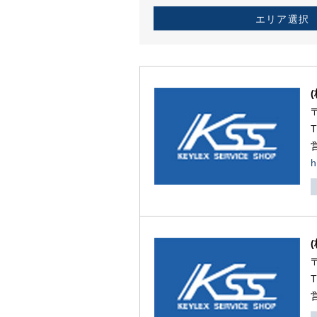
エリア選択
h