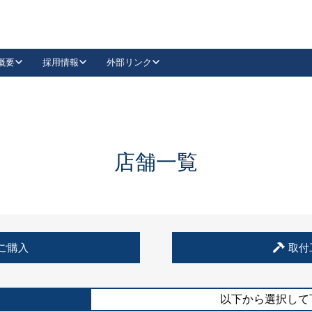
概要
採用情報
外部リンク
YouTube
Instagram
採用
キーレックスカタログ請求
の製品組み立て等
請求フォームはこちら
古代・古代NEO
レバーハンドル
Vi-Clear
古代・古代NEO
飾錠
導入事例一覧
抗ウイルス・抗菌製品
導入事例一覧
Facebook
LinkedIn
店舗一覧
00 / 1100から簡単に交換できるキーレックス4000を
日本ロック工業会
売開始しました。
外部サイト
く見る
例
ご購入
取付
長期住宅使用部材標準化推進協議会
外部サイト
以下から選択して