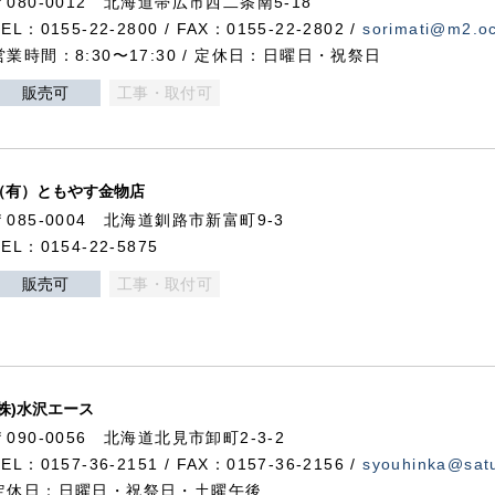
〒080-0012 北海道帯広市西二条南5-18
TEL：0155-22-2800 / FAX：0155-22-2802 /
sorimati@m2.oc
営業時間：8:30〜17:30 / 定休日：日曜日・祝祭日
販売可
工事・取付可
（有）ともやす金物店
〒085-0004 北海道釧路市新富町9-3
TEL：0154-22-5875
販売可
工事・取付可
(株)水沢エース
〒090-0056 北海道北見市卸町2-3-2
TEL：0157-36-2151 / FAX：0157-36-2156 /
syouhinka@satu
定休日：日曜日・祝祭日・土曜午後