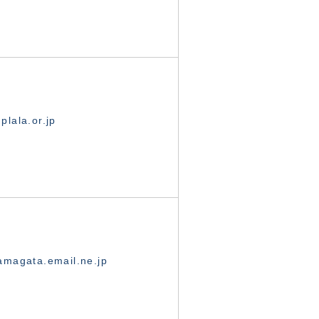
lala.or.jp
magata.email.ne.jp