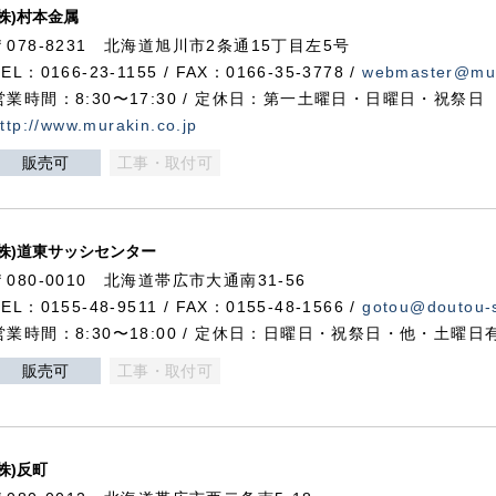
(株)村本金属
〒078-8231 北海道旭川市2条通15丁目左5号
TEL：0166-23-1155 / FAX：0166-35-3778 /
webmaster@mur
営業時間：8:30〜17:30 / 定休日：第一土曜日・日曜日・祝祭日
ttp://www.murakin.co.jp
販売可
工事・取付可
(株)道東サッシセンター
〒080-0010 北海道帯広市大通南31-56
TEL：0155-48-9511 / FAX：0155-48-1566 /
gotou@doutou-s
営業時間：8:30〜18:00 / 定休日：日曜日・祝祭日・他・土曜日
販売可
工事・取付可
(株)反町