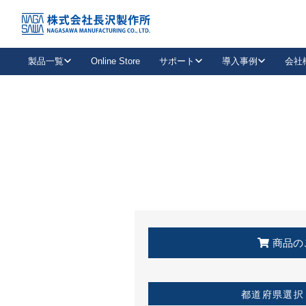
トップ
KSS加盟店・取扱店情報
店舗一覧
製品一覧
Online Store
サポート
導入事例
会社
新卒採用
会社情報
事業内容
中途採用
お問い合わせ
社会貢献活動
パート
2026年度採用情報
キャリア採用・専門職
メールフォームはこちら
工場で
キーレックス
レバーハンドル
キーレックス
機械式ボタン錠
室内用ドアハンドル
導入事例一覧
装
メールニュース
製品検索
お知らせ一覧
よくある質問（FAQ）
特集
簡単診断
教育機関
21
お客様に適したキーレックスをお探しいただけます。
廃番品情報
発
医療機関
品番から探す
取扱店情報
キーレックスを品番からお探しいただけます。
詳し
企業様採用事
商品の
お役立ち情報
都道府県選択