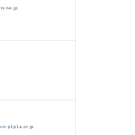
tv.ne.jp
rn.p1p1a.or.jp