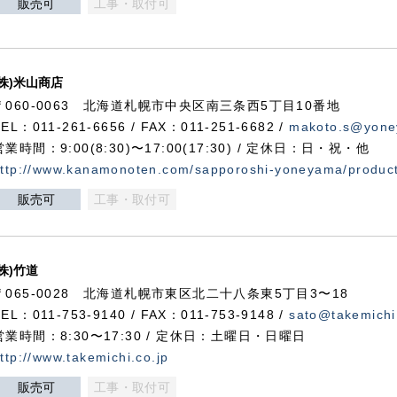
販売可
工事・取付可
(株)米山商店
〒060-0063 北海道札幌市中央区南三条西5丁目10番地
TEL：011-261-6656 / FAX：011-251-6682 /
makoto.s@yone
営業時間：9:00(8:30)〜17:00(17:30) / 定休日：日・祝・他
ttp://www.kanamonoten.com/sapporoshi-yoneyama/produc
販売可
工事・取付可
(株)竹道
〒065-0028 北海道札幌市東区北二十八条東5丁目3〜18
TEL：011-753-9140 / FAX：011-753-9148 /
sato@takemichi
営業時間：8:30〜17:30 / 定休日：土曜日・日曜日
ttp://www.takemichi.co.jp
販売可
工事・取付可