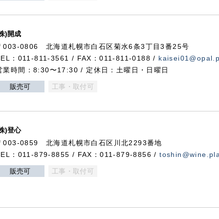
(株)開成
〒003-0806 北海道札幌市白石区菊水6条3丁目3番25号
TEL：011-811-3561 / FAX：011-811-0188 /
kaisei01@opal.pl
営業時間：8:30〜17:30 / 定休日：土曜日・日曜日
販売可
工事・取付可
(株)登心
〒003-0859 北海道札幌市白石区川北2293番地
TEL：011-879-8855 / FAX：011-879-8856 /
toshin@wine.pla
販売可
工事・取付可