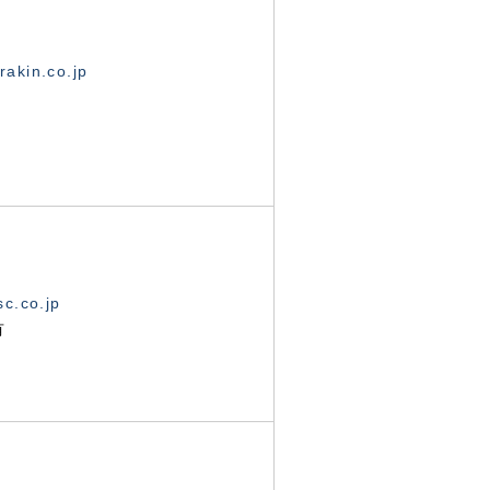
akin.co.jp
c.co.jp
有