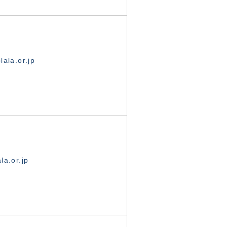
ala.or.jp
la.or.jp