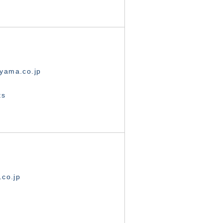
yama.co.jp
ts
.co.jp