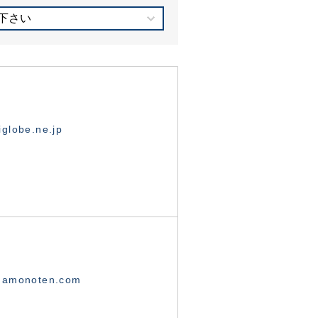
下さい
globe.ne.jp
namonoten.com