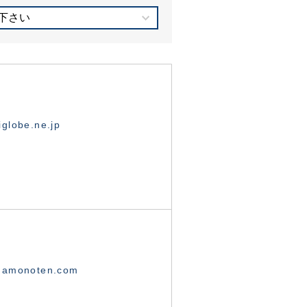
下さい
globe.ne.jp
namonoten.com