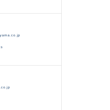
yama.co.jp
ts
.co.jp