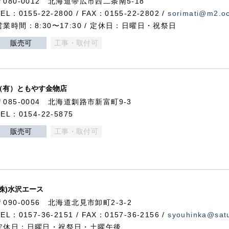
〒080-0012 北海道帯広市西二条南5-18
TEL：0155-22-2800 / FAX：0155-22-2802 /
sorimati@m2.oc
営業時間：8:30〜17:30 / 定休日：日曜日・祝祭日
販売可
工事・取付可
（有）ともやす金物店
〒085-0004 北海道釧路市新富町9-3
TEL：0154-22-5875
販売可
工事・取付可
(株)水沢エース
〒090-0056 北海道北見市卸町2-3-2
TEL：0157-36-2151 / FAX：0157-36-2156 /
syouhinka@satu
定休日：日曜日・祝祭日・土曜午後