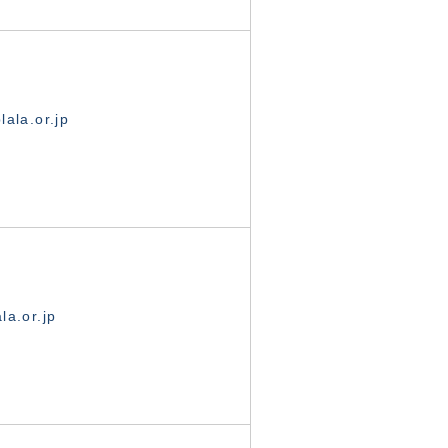
ala.or.jp
la.or.jp