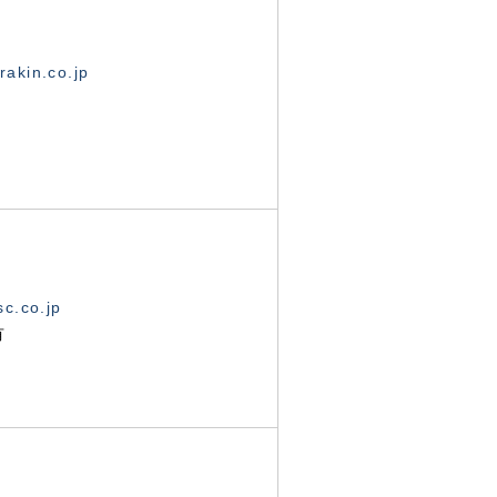
akin.co.jp
c.co.jp
有