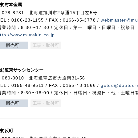
(株)村本金属
〒078-8231 北海道旭川市2条通15丁目左5号
TEL：0166-23-1155 / FAX：0166-35-3778 /
webmaster@mur
営業時間：8:30〜17:30 / 定休日：第一土曜日・日曜日・祝祭日
ttp://www.murakin.co.jp
販売可
工事・取付可
(株)道東サッシセンター
〒080-0010 北海道帯広市大通南31-56
TEL：0155-48-9511 / FAX：0155-48-1566 /
gotou@doutou-s
営業時間：8:30〜18:00 / 定休日：日曜日・祝祭日・他・土曜日
販売可
工事・取付可
(株)反町