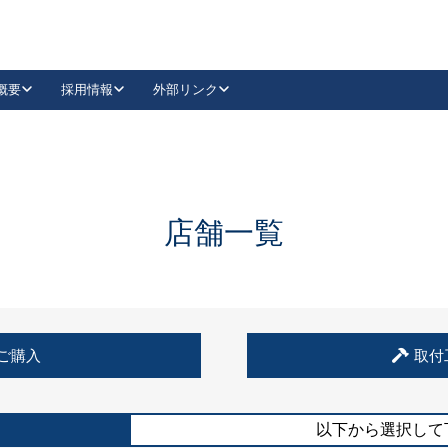
概要
採用情報
外部リンク
YouTube
Instagram
採用
キーレックスカタログ請求
の製品組み立て等
請求フォームはこちら
古代・古代NEO
レバーハンドル
Vi-Clear
古代・古代NEO
飾錠
導入事例一覧
抗ウイルス・抗菌製品
導入事例一覧
Facebook
LinkedIn
店舗一覧
00 / 1100から簡単に交換できるキーレックス4000を
日本ロック工業会
売開始しました。
外部サイト
く見る
例
ご購入
取付
長期住宅使用部材標準化推進協議会
外部サイト
以下から選択して