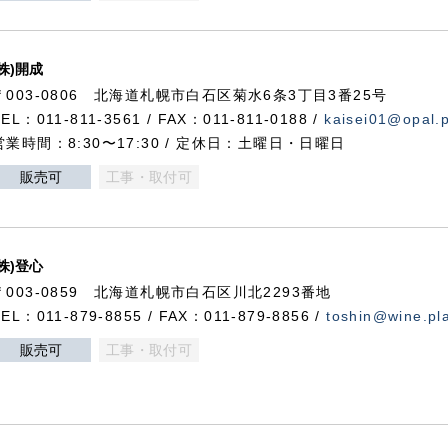
(株)開成
〒003-0806 北海道札幌市白石区菊水6条3丁目3番25号
TEL：011-811-3561 / FAX：011-811-0188 /
kaisei01@opal.pl
営業時間：8:30〜17:30 / 定休日：土曜日・日曜日
販売可
工事・取付可
(株)登心
〒003-0859 北海道札幌市白石区川北2293番地
TEL：011-879-8855 / FAX：011-879-8856 /
toshin@wine.pla
販売可
工事・取付可