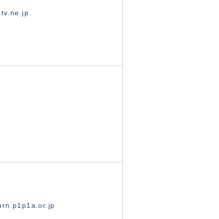
tv.ne.jp
rn.p1p1a.or.jp