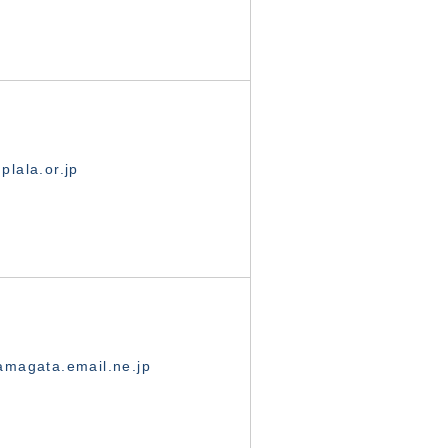
lala.or.jp
magata.email.ne.jp