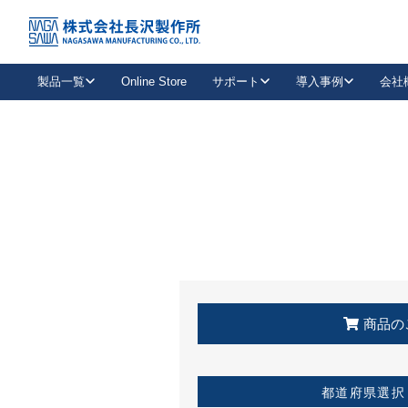
トップ
KSS加盟店・取扱店情報
店舗一覧
製品一覧
Online Store
サポート
導入事例
会社
新卒採用
会社情報
事業内容
中途採用
お問い合わせ
社会貢献活動
パート
2026年度採用情報
キャリア採用・専門職
メールフォームはこちら
工場で
キーレックス
レバーハンドル
キーレックス
機械式ボタン錠
室内用ドアハンドル
導入事例一覧
装
メールニュース
製品検索
お知らせ一覧
よくある質問（FAQ）
特集
簡単診断
教育機関
21
お客様に適したキーレックスをお探しいただけます。
廃番品情報
発
医療機関
品番から探す
取扱店情報
キーレックスを品番からお探しいただけます。
詳し
企業様採用事
商品の
お役立ち情報
都道府県選択