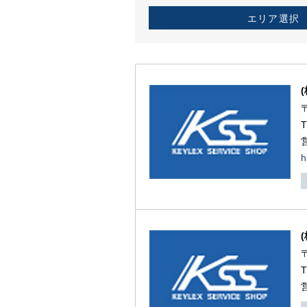
エリア選択
h