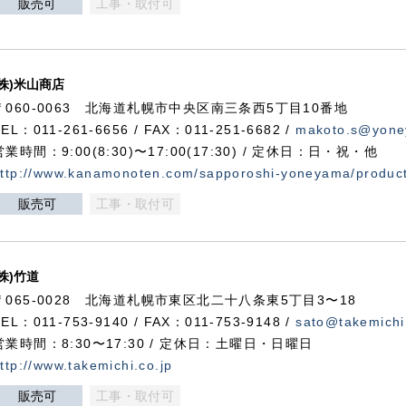
販売可
工事・取付可
(株)米山商店
〒060-0063 北海道札幌市中央区南三条西5丁目10番地
TEL：011-261-6656 / FAX：011-251-6682 /
makoto.s@yone
営業時間：9:00(8:30)〜17:00(17:30) / 定休日：日・祝・他
ttp://www.kanamonoten.com/sapporoshi-yoneyama/produc
販売可
工事・取付可
(株)竹道
〒065-0028 北海道札幌市東区北二十八条東5丁目3〜18
TEL：011-753-9140 / FAX：011-753-9148 /
sato@takemichi
営業時間：8:30〜17:30 / 定休日：土曜日・日曜日
ttp://www.takemichi.co.jp
販売可
工事・取付可