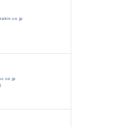
akin.co.jp
c.co.jp
有