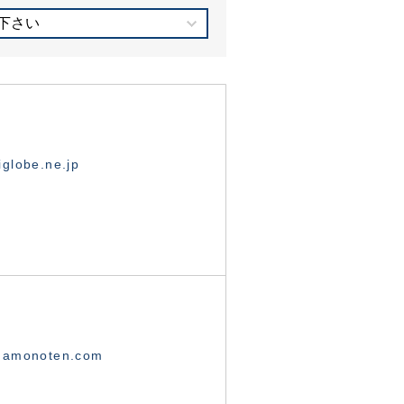
下さい
globe.ne.jp
namonoten.com