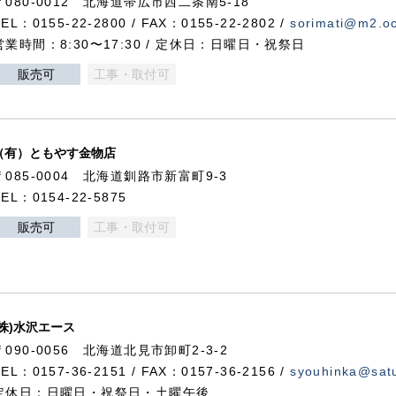
〒080-0012 北海道帯広市西二条南5-18
TEL：0155-22-2800 / FAX：0155-22-2802 /
sorimati@m2.oc
営業時間：8:30〜17:30 / 定休日：日曜日・祝祭日
販売可
工事・取付可
（有）ともやす金物店
〒085-0004 北海道釧路市新富町9-3
TEL：0154-22-5875
販売可
工事・取付可
(株)水沢エース
〒090-0056 北海道北見市卸町2-3-2
TEL：0157-36-2151 / FAX：0157-36-2156 /
syouhinka@satu
定休日：日曜日・祝祭日・土曜午後