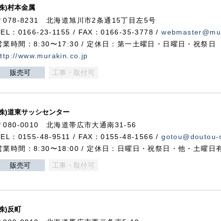
(株)村本金属
〒078-8231 北海道旭川市2条通15丁目左5号
TEL：0166-23-1155 / FAX：0166-35-3778 /
webmaster@mur
営業時間：8:30〜17:30 / 定休日：第一土曜日・日曜日・祝祭日
ttp://www.murakin.co.jp
販売可
工事・取付可
(株)道東サッシセンター
〒080-0010 北海道帯広市大通南31-56
TEL：0155-48-9511 / FAX：0155-48-1566 /
gotou@doutou-s
営業時間：8:30〜18:00 / 定休日：日曜日・祝祭日・他・土曜日
販売可
工事・取付可
(株)反町