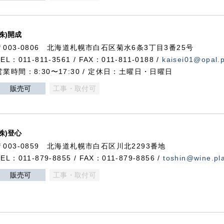
(株)開成
〒003-0806 北海道札幌市白石区菊水6条3丁目3番25号
TEL：011-811-3561 / FAX：011-811-0188 /
kaisei01@opal.pl
営業時間：8:30〜17:30 / 定休日：土曜日・日曜日
販売可
工事・取付可
(株)登心
〒003-0859 北海道札幌市白石区川北2293番地
TEL：011-879-8855 / FAX：011-879-8856 /
toshin@wine.pla
販売可
工事・取付可