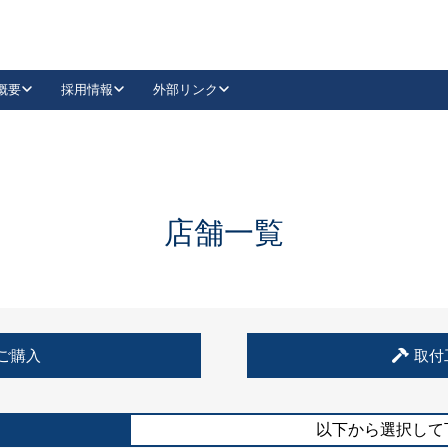
概要
採用情報
外部リンク
YouTube
Instagram
採用
キーレックスカタログ請求
の製品組み立て等
請求フォームはこちら
古代・古代NEO
レバーハンドル
Vi-Clear
古代・古代NEO
飾錠
導入事例一覧
抗ウイルス・抗菌製品
導入事例一覧
Facebook
LinkedIn
店舗一覧
00 / 1100から簡単に交換できるキーレックス4000を
日本ロック工業会
売開始しました。
外部サイト
く見る
例
ご購入
取付
長期住宅使用部材標準化推進協議会
外部サイト
以下から選択して