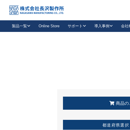
トップ
KSS加盟店・取扱店情報
店舗一覧
製品一覧
Online Store
サポート
導入事例
会社
新卒採用
会社情報
事業内容
中途採用
お問い合わせ
社会貢献活動
パート
2026年度採用情報
キャリア採用・専門職
メールフォームはこちら
工場で
キーレックス
レバーハンドル
キーレックス
機械式ボタン錠
室内用ドアハンドル
導入事例一覧
装
メールニュース
製品検索
お知らせ一覧
よくある質問（FAQ）
特集
簡単診断
教育機関
21
お客様に適したキーレックスをお探しいただけます。
廃番品情報
発
医療機関
品番から探す
取扱店情報
キーレックスを品番からお探しいただけます。
詳し
企業様採用事
商品の
お役立ち情報
都道府県選択