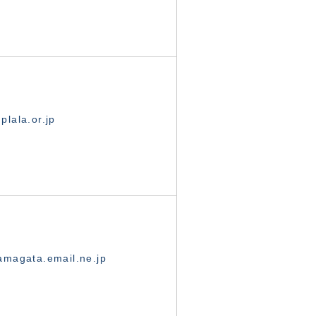
lala.or.jp
magata.email.ne.jp