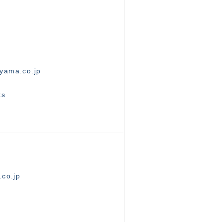
yama.co.jp
ts
.co.jp