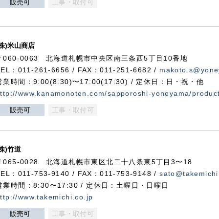
販売可
工事・取付可
(株)米山商店
〒060-0063 北海道札幌市中央区南三条西5丁目10番地
TEL：011-261-6656 / FAX：011-251-6682 /
makoto.s@yone
営業時間：9:00(8:30)〜17:00(17:30) / 定休日：日・祝・他
ttp://www.kanamonoten.com/sapporoshi-yoneyama/produc
販売可
工事・取付可
(株)竹道
〒065-0028 北海道札幌市東区北二十八条東5丁目3〜18
TEL：011-753-9140 / FAX：011-753-9148 /
sato@takemichi
営業時間：8:30〜17:30 / 定休日：土曜日・日曜日
ttp://www.takemichi.co.jp
販売可
工事・取付可