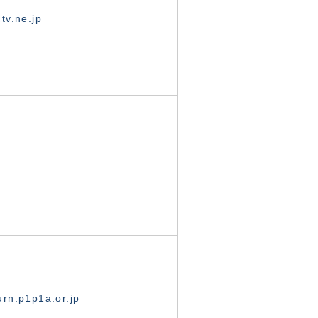
tv.ne.jp
rn.p1p1a.or.jp