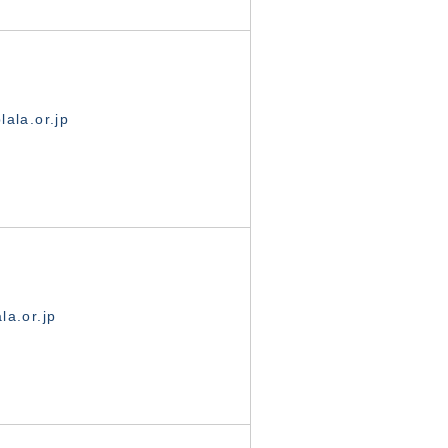
ala.or.jp
la.or.jp