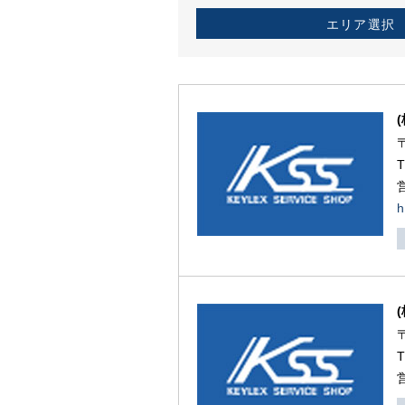
エリア選択
h