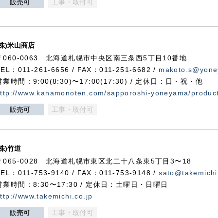
販売可
工事・取付可
(株)米山商店
〒060-0063 北海道札幌市中央区南三条西5丁目10番地
TEL：011-261-6656 / FAX：011-251-6682 /
makoto.s@yone
営業時間：9:00(8:30)〜17:00(17:30) / 定休日：日・祝・他
ttp://www.kanamonoten.com/sapporoshi-yoneyama/produc
販売可
工事・取付可
(株)竹道
〒065-0028 北海道札幌市東区北二十八条東5丁目3〜18
TEL：011-753-9140 / FAX：011-753-9148 /
sato@takemichi
営業時間：8:30〜17:30 / 定休日：土曜日・日曜日
ttp://www.takemichi.co.jp
販売可
工事・取付可