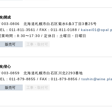
(株)開成
〒003-0806 北海道札幌市白石区菊水6条3丁目3番25号
TEL：011-811-3561 / FAX：011-811-0188 /
kaisei01@opal.pl
営業時間：8:30〜17:30 / 定休日：土曜日・日曜日
販売可
工事・取付可
(株)登心
〒003-0859 北海道札幌市白石区川北2293番地
TEL：011-879-8855 / FAX：011-879-8856 /
toshin@wine.pla
販売可
工事・取付可