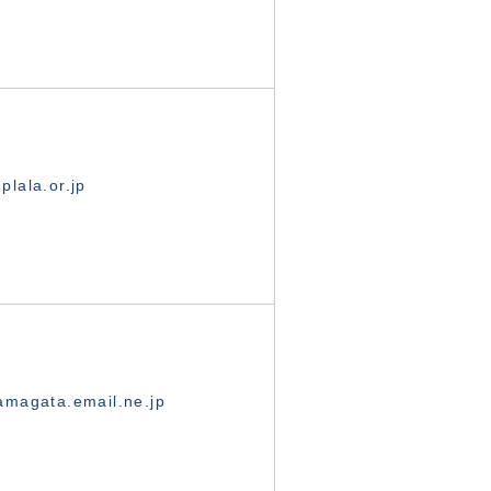
lala.or.jp
magata.email.ne.jp