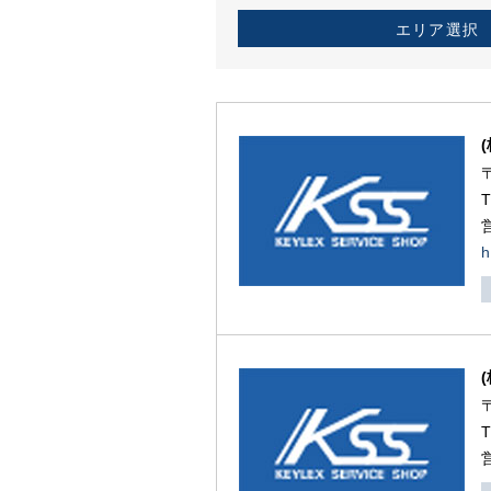
エリア選択
h