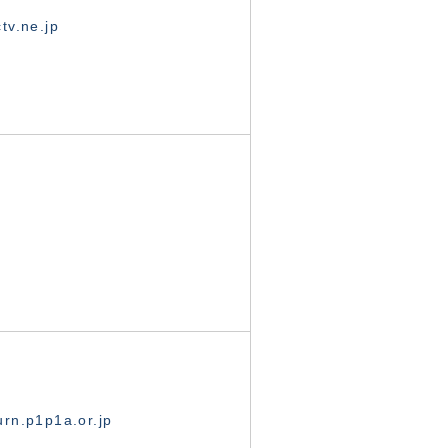
tv.ne.jp
rn.p1p1a.or.jp