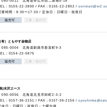
〒080-0012 北海道帯広市西二条南5-18
TEL：0155-22-2800 / FAX：0155-22-2802 /
sorimati@m2.oc
営業時間：8:30〜17:30 / 定休日：日曜日・祝祭日
販売可
工事・取付可
（有）ともやす金物店
〒085-0004 北海道釧路市新富町9-3
TEL：0154-22-5875
販売可
工事・取付可
(株)水沢エース
〒090-0056 北海道北見市卸町2-3-2
TEL：0157-36-2151 / FAX：0157-36-2156 /
syouhinka@satu
定休日：日曜日・祝祭日・土曜午後