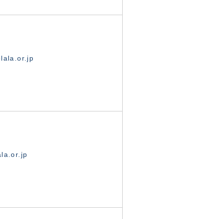
ala.or.jp
la.or.jp