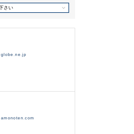
下さい
globe.ne.jp
namonoten.com