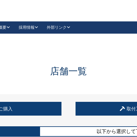
概要
採用情報
外部リンク
YouTube
Instagram
採用
キーレックスカタログ請求
の製品組み立て等
請求フォームはこちら
古代・古代NEO
レバーハンドル
Vi-Clear
古代・古代NEO
飾錠
導入事例一覧
抗ウイルス・抗菌製品
導入事例一覧
Facebook
LinkedIn
店舗一覧
00 / 1100から簡単に交換できるキーレックス4000を
日本ロック工業会
売開始しました。
外部サイト
く見る
例
ご購入
取付
長期住宅使用部材標準化推進協議会
外部サイト
以下から選択して