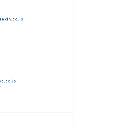
akin.co.jp
c.co.jp
有