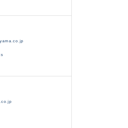
yama.co.jp
ts
.co.jp