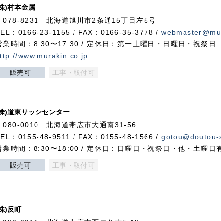
(株)村本金属
〒078-8231 北海道旭川市2条通15丁目左5号
TEL：0166-23-1155 / FAX：0166-35-3778 /
webmaster@mur
営業時間：8:30〜17:30 / 定休日：第一土曜日・日曜日・祝祭日
ttp://www.murakin.co.jp
販売可
工事・取付可
(株)道東サッシセンター
〒080-0010 北海道帯広市大通南31-56
TEL：0155-48-9511 / FAX：0155-48-1566 /
gotou@doutou-s
営業時間：8:30〜18:00 / 定休日：日曜日・祝祭日・他・土曜日
販売可
工事・取付可
(株)反町