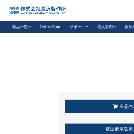
トップ
KSS加盟店・取扱店情報
店舗一覧
製品一覧
Online Store
サポート
導入事例
会社
新卒採用
会社情報
事業内容
中途採用
お問い合わせ
社会貢献活動
パート
2026年度採用情報
キャリア採用・専門職
メールフォームはこちら
工場で
キーレックス
レバーハンドル
キーレックス
機械式ボタン錠
室内用ドアハンドル
導入事例一覧
装
メールニュース
製品検索
お知らせ一覧
よくある質問（FAQ）
特集
簡単診断
教育機関
21
お客様に適したキーレックスをお探しいただけます。
廃番品情報
発
医療機関
品番から探す
取扱店情報
キーレックスを品番からお探しいただけます。
詳し
企業様採用事
商品の
お役立ち情報
都道府県選択