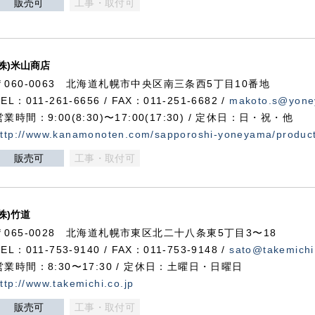
販売可
工事・取付可
(株)米山商店
〒060-0063 北海道札幌市中央区南三条西5丁目10番地
TEL：011-261-6656 / FAX：011-251-6682 /
makoto.s@yone
営業時間：9:00(8:30)〜17:00(17:30) / 定休日：日・祝・他
ttp://www.kanamonoten.com/sapporoshi-yoneyama/produc
販売可
工事・取付可
(株)竹道
〒065-0028 北海道札幌市東区北二十八条東5丁目3〜18
TEL：011-753-9140 / FAX：011-753-9148 /
sato@takemichi
営業時間：8:30〜17:30 / 定休日：土曜日・日曜日
ttp://www.takemichi.co.jp
販売可
工事・取付可