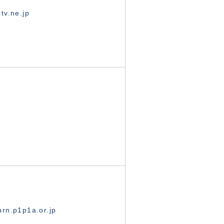
tv.ne.jp
rn.p1p1a.or.jp