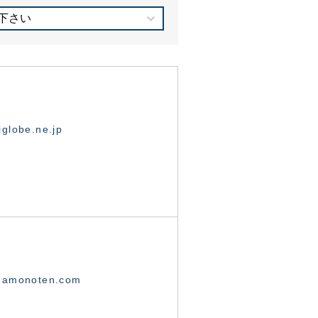
下さい
globe.ne.jp
namonoten.com