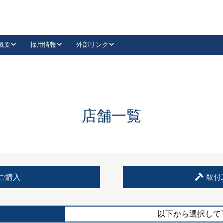
概要
採用情報
外部リンク
YouTube
Instagram
採用
キーレックスカタログ請求
の製品組み立て等
請求フォームはこちら
古代・古代NEO
レバーハンドル
Vi-Clear
古代・古代NEO
飾錠
導入事例一覧
抗ウイルス・抗菌製品
導入事例一覧
Facebook
LinkedIn
店舗一覧
00 / 1100から簡単に交換できるキーレックス4000を
日本ロック工業会
売開始しました。
外部サイト
く見る
例
ご購入
取付
長期住宅使用部材標準化推進協議会
外部サイト
以下から選択して