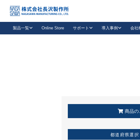
トップ
KSS加盟店・取扱店情報
店舗一覧
製品一覧
Online Store
サポート
導入事例
会社
新卒採用
会社情報
事業内容
中途採用
お問い合わせ
社会貢献活動
パート
2026年度採用情報
キャリア採用・専門職
メールフォームはこちら
工場で
キーレックス
レバーハンドル
キーレックス
機械式ボタン錠
室内用ドアハンドル
導入事例一覧
装
メールニュース
製品検索
お知らせ一覧
よくある質問（FAQ）
特集
簡単診断
教育機関
21
お客様に適したキーレックスをお探しいただけます。
廃番品情報
発
医療機関
品番から探す
取扱店情報
キーレックスを品番からお探しいただけます。
詳し
企業様採用事
商品の
お役立ち情報
都道府県選択