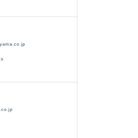
yama.co.jp
ts
.co.jp