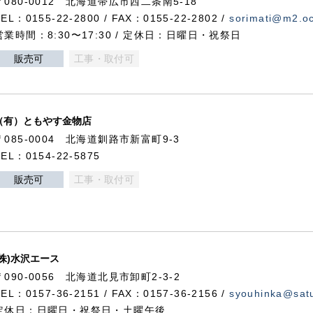
〒080-0012 北海道帯広市西二条南5-18
TEL：0155-22-2800 / FAX：0155-22-2802 /
sorimati@m2.oc
営業時間：8:30〜17:30 / 定休日：日曜日・祝祭日
販売可
工事・取付可
（有）ともやす金物店
〒085-0004 北海道釧路市新富町9-3
TEL：0154-22-5875
販売可
工事・取付可
(株)水沢エース
〒090-0056 北海道北見市卸町2-3-2
TEL：0157-36-2151 / FAX：0157-36-2156 /
syouhinka@satu
定休日：日曜日・祝祭日・土曜午後