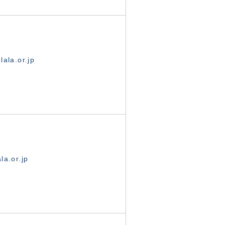
ala.or.jp
la.or.jp