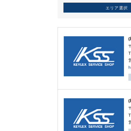
エリア選択
h