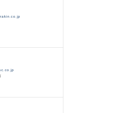
akin.co.jp
c.co.jp
有