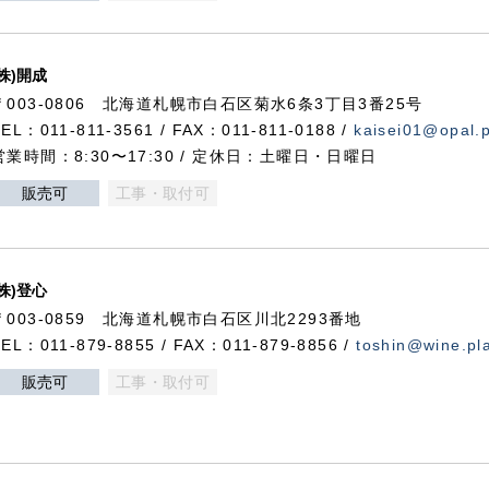
(株)開成
〒003-0806 北海道札幌市白石区菊水6条3丁目3番25号
TEL：011-811-3561 / FAX：011-811-0188 /
kaisei01@opal.pl
営業時間：8:30〜17:30 / 定休日：土曜日・日曜日
販売可
工事・取付可
(株)登心
〒003-0859 北海道札幌市白石区川北2293番地
TEL：011-879-8855 / FAX：011-879-8856 /
toshin@wine.pla
販売可
工事・取付可