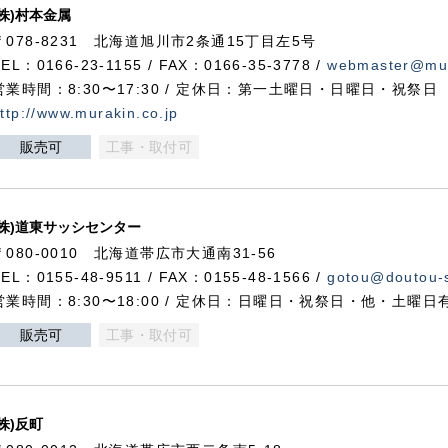
(株)村本金属
〒078-8231 北海道旭川市2条通15丁目左5号
TEL：0166-23-1155 / FAX：0166-35-3778 /
webmaster@mur
営業時間：8:30〜17:30 / 定休日：第一土曜日・日曜日・祝祭日
ttp://www.murakin.co.jp
販売可
工事・取付可
(株)道東サッシセンター
〒080-0010 北海道帯広市大通南31-56
TEL：0155-48-9511 / FAX：0155-48-1566 /
gotou@doutou-s
営業時間：8:30〜18:00 / 定休日：日曜日・祝祭日・他・土曜日
販売可
工事・取付可
(株)反町