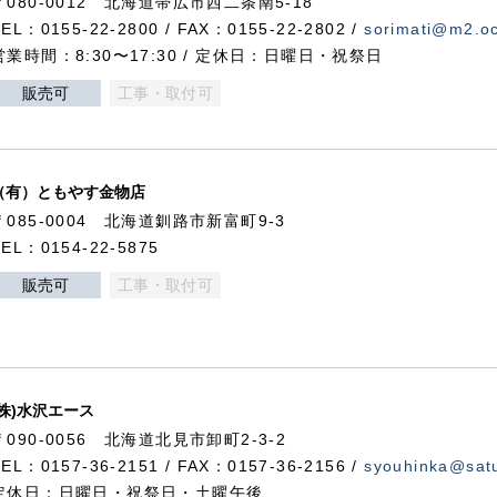
〒080-0012 北海道帯広市西二条南5-18
TEL：0155-22-2800 / FAX：0155-22-2802 /
sorimati@m2.oc
営業時間：8:30〜17:30 / 定休日：日曜日・祝祭日
販売可
工事・取付可
（有）ともやす金物店
〒085-0004 北海道釧路市新富町9-3
TEL：0154-22-5875
販売可
工事・取付可
(株)水沢エース
〒090-0056 北海道北見市卸町2-3-2
TEL：0157-36-2151 / FAX：0157-36-2156 /
syouhinka@satu
定休日：日曜日・祝祭日・土曜午後