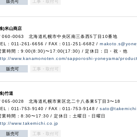
販売可
工事・取付可
(株)米山商店
〒060-0063 北海道札幌市中央区南三条西5丁目10番地
TEL：011-261-6656 / FAX：011-251-6682 /
makoto.s@yone
営業時間：9:00(8:30)〜17:00(17:30) / 定休日：日・祝・他
ttp://www.kanamonoten.com/sapporoshi-yoneyama/produc
販売可
工事・取付可
(株)竹道
〒065-0028 北海道札幌市東区北二十八条東5丁目3〜18
TEL：011-753-9140 / FAX：011-753-9148 /
sato@takemichi
営業時間：8:30〜17:30 / 定休日：土曜日・日曜日
ttp://www.takemichi.co.jp
販売可
工事・取付可