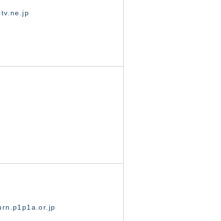
tv.ne.jp
rn.p1p1a.or.jp