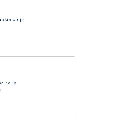
akin.co.jp
c.co.jp
有