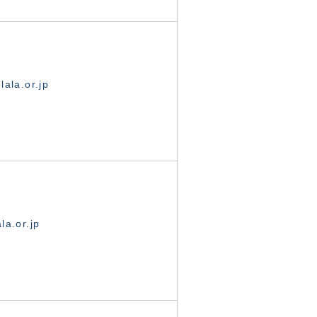
ala.or.jp
la.or.jp