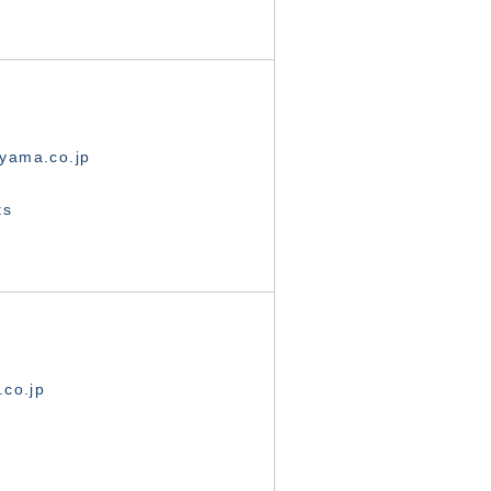
yama.co.jp
ts
.co.jp