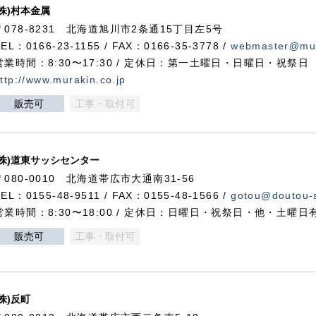
(株)村本金属
〒078-8231 北海道旭川市2条通15丁目左5号
TEL：0166-23-1155 / FAX：0166-35-3778 /
webmaster@mur
営業時間：8:30〜17:30 / 定休日：第一土曜日・日曜日・祝祭日
ttp://www.murakin.co.jp
販売可
工事・取付可
(株)道東サッシセンター
〒080-0010 北海道帯広市大通南31-56
TEL：0155-48-9511 / FAX：0155-48-1566 /
gotou@doutou-s
営業時間：8:30〜18:00 / 定休日：日曜日・祝祭日・他・土曜日
販売可
工事・取付可
(株)反町