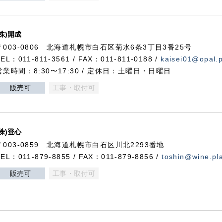
(株)開成
〒003-0806 北海道札幌市白石区菊水6条3丁目3番25号
TEL：011-811-3561 / FAX：011-811-0188 /
kaisei01@opal.pl
営業時間：8:30〜17:30 / 定休日：土曜日・日曜日
販売可
工事・取付可
(株)登心
〒003-0859 北海道札幌市白石区川北2293番地
TEL：011-879-8855 / FAX：011-879-8856 /
toshin@wine.pla
販売可
工事・取付可