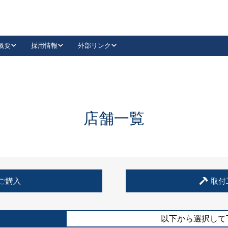
概要
採用情報
外部リンク
YouTube
Instagram
採用
キーレックスカタログ請求
の製品組み立て等
請求フォームはこちら
古代・古代NEO
レバーハンドル
Vi-Clear
古代・古代NEO
飾錠
導入事例一覧
抗ウイルス・抗菌製品
導入事例一覧
Facebook
LinkedIn
店舗一覧
00 / 1100から簡単に交換できるキーレックス4000を
日本ロック工業会
売開始しました。
外部サイト
く見る
例
ご購入
取付
長期住宅使用部材標準化推進協議会
外部サイト
以下から選択して