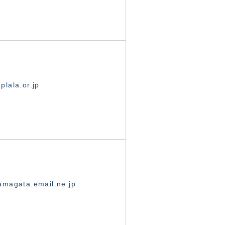
lala.or.jp
magata.email.ne.jp