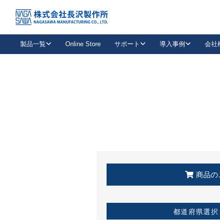
トップ
KSS加盟店・取扱店情報
店舗一覧
製品一覧
Online Store
サポート
導入事例
会社
新卒採用
会社情報
事業内容
中途採用
お問い合わせ
社会貢献活動
パート
2026年度採用情報
キャリア採用・専門職
メールフォームはこちら
工場で
キーレックス
レバーハンドル
キーレックス
機械式ボタン錠
室内用ドアハンドル
導入事例一覧
装
メールニュース
製品検索
お知らせ一覧
よくある質問（FAQ）
特集
簡単診断
教育機関
21
お客様に適したキーレックスをお探しいただけます。
廃番品情報
発
医療機関
品番から探す
取扱店情報
キーレックスを品番からお探しいただけます。
詳し
企業様採用事
商品の
お役立ち情報
都道府県選択