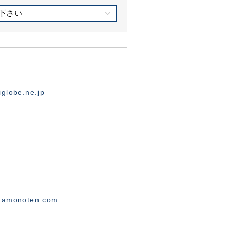
下さい
globe.ne.jp
namonoten.com