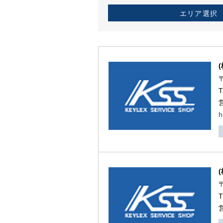
エリア選択
h