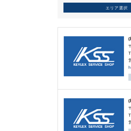
エリア選択
h