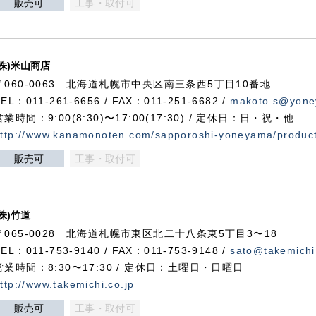
販売可
工事・取付可
(株)米山商店
〒060-0063 北海道札幌市中央区南三条西5丁目10番地
TEL：011-261-6656 / FAX：011-251-6682 /
makoto.s@yone
営業時間：9:00(8:30)〜17:00(17:30) / 定休日：日・祝・他
ttp://www.kanamonoten.com/sapporoshi-yoneyama/produc
販売可
工事・取付可
(株)竹道
〒065-0028 北海道札幌市東区北二十八条東5丁目3〜18
TEL：011-753-9140 / FAX：011-753-9148 /
sato@takemichi
営業時間：8:30〜17:30 / 定休日：土曜日・日曜日
ttp://www.takemichi.co.jp
販売可
工事・取付可