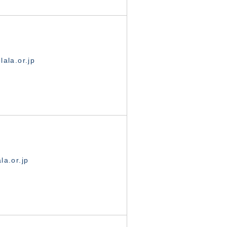
ala.or.jp
la.or.jp