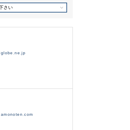
下さい
globe.ne.jp
namonoten.com