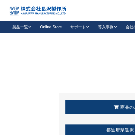
トップ
KSS加盟店・取扱店情報
店舗一覧
製品一覧
Online Store
サポート
導入事例
会社
新卒採用
会社情報
事業内容
中途採用
お問い合わせ
社会貢献活動
パート
2026年度採用情報
キャリア採用・専門職
メールフォームはこちら
工場で
キーレックス
レバーハンドル
キーレックス
機械式ボタン錠
室内用ドアハンドル
導入事例一覧
装
メールニュース
製品検索
お知らせ一覧
よくある質問（FAQ）
特集
簡単診断
教育機関
21
お客様に適したキーレックスをお探しいただけます。
廃番品情報
発
医療機関
品番から探す
取扱店情報
キーレックスを品番からお探しいただけます。
詳し
企業様採用事
商品の
お役立ち情報
都道府県選択