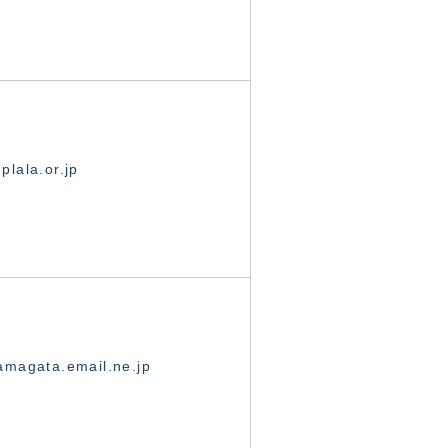
lala.or.jp
magata.email.ne.jp