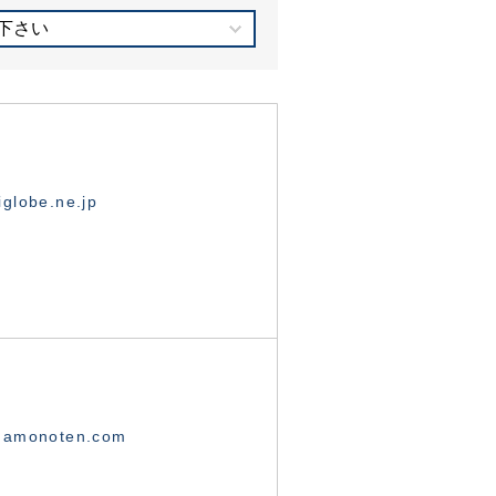
下さい
globe.ne.jp
namonoten.com