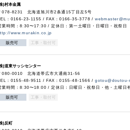
(株)村本金属
〒078-8231 北海道旭川市2条通15丁目左5号
TEL：0166-23-1155 / FAX：0166-35-3778 /
webmaster@mur
営業時間：8:30〜17:30 / 定休日：第一土曜日・日曜日・祝祭日
ttp://www.murakin.co.jp
販売可
工事・取付可
(株)道東サッシセンター
〒080-0010 北海道帯広市大通南31-56
TEL：0155-48-9511 / FAX：0155-48-1566 /
gotou@doutou-s
営業時間：8:30〜18:00 / 定休日：日曜日・祝祭日・他・土曜日
販売可
工事・取付可
(株)反町