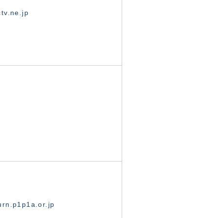
tv.ne.jp
rn.p1p1a.or.jp