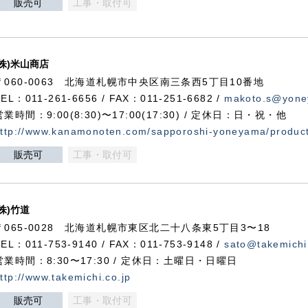
販売可
工事・取付可
(株)米山商店
〒060-0063 北海道札幌市中央区南三条西5丁目10番地
TEL：011-261-6656 / FAX：011-251-6682 /
makoto.s@yone
営業時間：9:00(8:30)〜17:00(17:30) / 定休日：日・祝・他
ttp://www.kanamonoten.com/sapporoshi-yoneyama/produc
販売可
工事・取付可
(株)竹道
〒065-0028 北海道札幌市東区北二十八条東5丁目3〜18
TEL：011-753-9140 / FAX：011-753-9148 /
sato@takemichi
営業時間：8:30〜17:30 / 定休日：土曜日・日曜日
ttp://www.takemichi.co.jp
販売可
工事・取付可