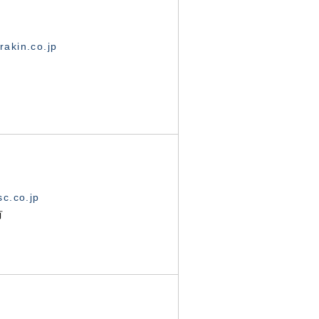
akin.co.jp
c.co.jp
有