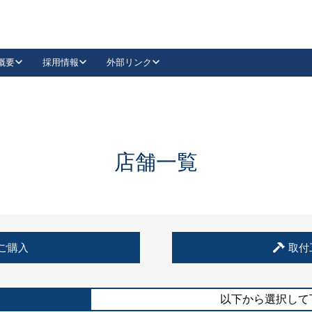
概要
採用情報
外部リンク
YouTube
Instagram
採用
キーレックスカタログ請求
の製品組み立て等
請求フォームはこちら
古代・古代NEO
レバーハンドル
Vi-Clear
古代・古代NEO
飾錠
導入事例一覧
抗ウイルス・抗菌製品
導入事例一覧
Facebook
LinkedIn
店舗一覧
00 / 1100から簡単に交換できるキーレックス4000を
日本ロック工業会
売開始しました。
外部サイト
く見る
例
ご購入
取付
長期住宅使用部材標準化推進協議会
外部サイト
以下から選択して