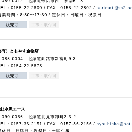
〒080-0012 北海道帯広市西二条南5-18
TEL：0155-22-2800 / FAX：0155-22-2802 /
sorimati@m2.oc
営業時間：8:30〜17:30 / 定休日：日曜日・祝祭日
販売可
工事・取付可
（有）ともやす金物店
〒085-0004 北海道釧路市新富町9-3
TEL：0154-22-5875
販売可
工事・取付可
(株)水沢エース
〒090-0056 北海道北見市卸町2-3-2
TEL：0157-36-2151 / FAX：0157-36-2156 /
syouhinka@satu
定休日：日曜日・祝祭日・土曜午後