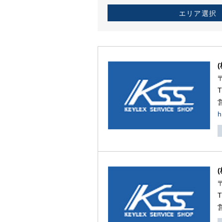
エリア選択
h