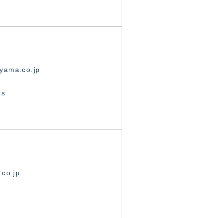
yama.co.jp
ts
.co.jp