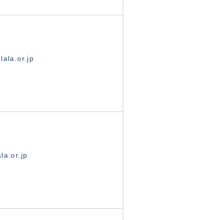
ala.or.jp
la.or.jp