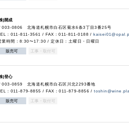
(株)開成
〒003-0806 北海道札幌市白石区菊水6条3丁目3番25号
TEL：011-811-3561 / FAX：011-811-0188 /
kaisei01@opal.pl
営業時間：8:30〜17:30 / 定休日：土曜日・日曜日
販売可
工事・取付可
(株)登心
〒003-0859 北海道札幌市白石区川北2293番地
TEL：011-879-8855 / FAX：011-879-8856 /
toshin@wine.pla
販売可
工事・取付可