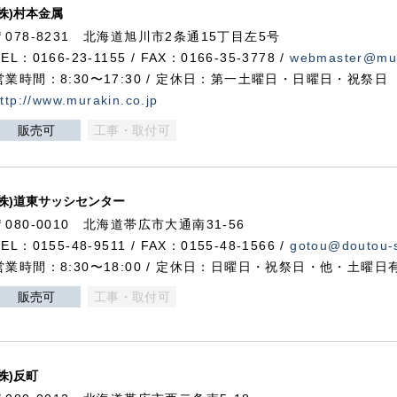
(株)村本金属
〒078-8231 北海道旭川市2条通15丁目左5号
TEL：0166-23-1155 / FAX：0166-35-3778 /
webmaster@mur
営業時間：8:30〜17:30 / 定休日：第一土曜日・日曜日・祝祭日
ttp://www.murakin.co.jp
販売可
工事・取付可
(株)道東サッシセンター
〒080-0010 北海道帯広市大通南31-56
TEL：0155-48-9511 / FAX：0155-48-1566 /
gotou@doutou-s
営業時間：8:30〜18:00 / 定休日：日曜日・祝祭日・他・土曜日
販売可
工事・取付可
(株)反町