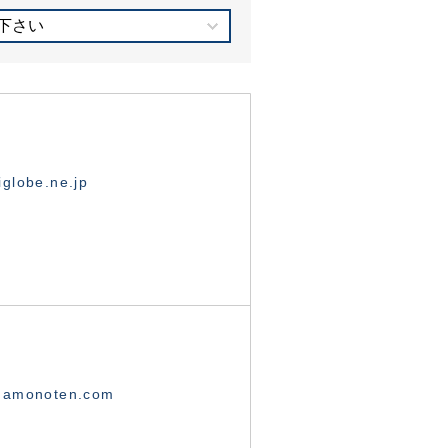
下さい
globe.ne.jp
namonoten.com