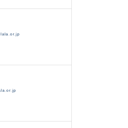
ala.or.jp
la.or.jp