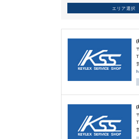
エリア選択
h