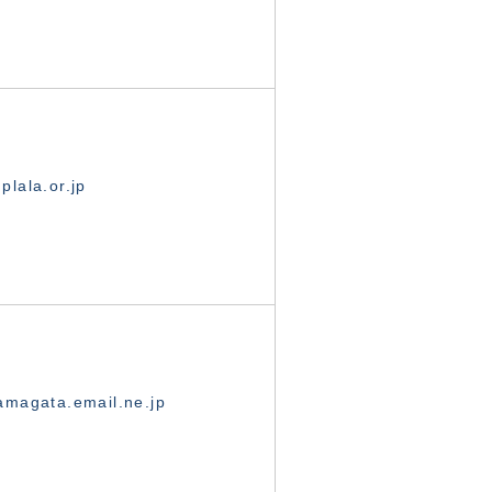
lala.or.jp
magata.email.ne.jp