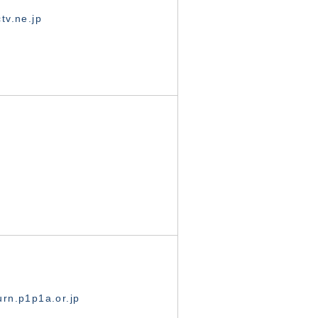
tv.ne.jp
rn.p1p1a.or.jp