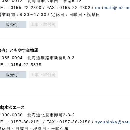
〒080-0012 北海道帯広市西二条南5-18
TEL：0155-22-2800 / FAX：0155-22-2802 /
sorimati@m2.oc
営業時間：8:30〜17:30 / 定休日：日曜日・祝祭日
販売可
工事・取付可
（有）ともやす金物店
〒085-0004 北海道釧路市新富町9-3
TEL：0154-22-5875
販売可
工事・取付可
(株)水沢エース
〒090-0056 北海道北見市卸町2-3-2
TEL：0157-36-2151 / FAX：0157-36-2156 /
syouhinka@satu
定休日：日曜日・祝祭日・土曜午後