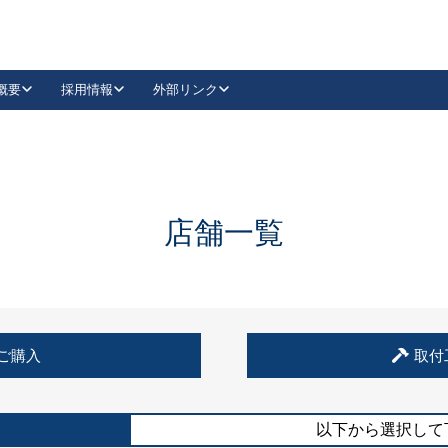
概要
採用情報
外部リンク
YouTube
Instagram
採用
キーレックスカタログ請求
の製品組み立て等
請求フォームはこちら
古代・古代NEO
レバーハンドル
Vi-Clear
古代・古代NEO
飾錠
導入事例一覧
抗ウイルス・抗菌製品
導入事例一覧
Facebook
LinkedIn
店舗一覧
00 / 1100から簡単に交換できるキーレックス4000を
日本ロック工業会
売開始しました。
外部サイト
く見る
例
ご購入
取付
長期住宅使用部材標準化推進協議会
外部サイト
以下から選択して