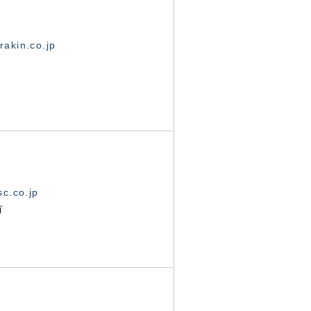
akin.co.jp
c.co.jp
有