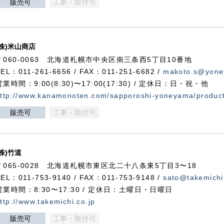
販売可
工事・取付可
(株)米山商店
〒060-0063 北海道札幌市中央区南三条西5丁目10番地
TEL：011-261-6656 / FAX：011-251-6682 /
makoto.s@yone
営業時間：9:00(8:30)〜17:00(17:30) / 定休日：日・祝・他
ttp://www.kanamonoten.com/sapporoshi-yoneyama/produc
販売可
工事・取付可
(株)竹道
〒065-0028 北海道札幌市東区北二十八条東5丁目3〜18
TEL：011-753-9140 / FAX：011-753-9148 /
sato@takemichi
営業時間：8:30〜17:30 / 定休日：土曜日・日曜日
ttp://www.takemichi.co.jp
販売可
工事・取付可