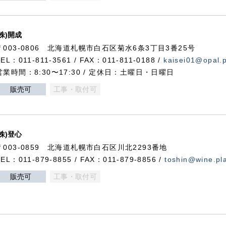
(株)開成
〒003-0806 北海道札幌市白石区菊水6条3丁目3番25号
TEL：011-811-3561 / FAX：011-811-0188 /
kaisei01@opal.pl
営業時間：8:30〜17:30 / 定休日：土曜日・日曜日
販売可
工事・取付可
(株)登心
〒003-0859 北海道札幌市白石区川北2293番地
TEL：011-879-8855 / FAX：011-879-8856 /
toshin@wine.pla
販売可
工事・取付可