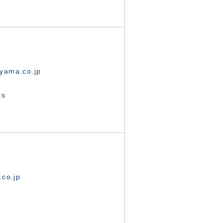
yama.co.jp
ts
.co.jp