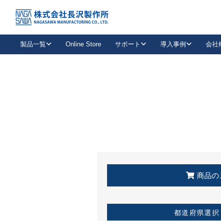
トップ
KSS加盟店・取扱店情報
店舗一覧
製品一覧
Online Store
サポート
導入事例
会社
新卒採用
会社情報
事業内容
中途採用
お問い合わせ
社会貢献活動
パート
2026年度採用情報
キャリア採用・専門職
メールフォームはこちら
工場で
キーレックス
レバーハンドル
キーレックス
機械式ボタン錠
室内用ドアハンドル
導入事例一覧
装
メールニュース
製品検索
お知らせ一覧
よくある質問（FAQ）
特集
簡単診断
教育機関
21
お客様に適したキーレックスをお探しいただけます。
廃番品情報
発
医療機関
品番から探す
取扱店情報
キーレックスを品番からお探しいただけます。
詳し
企業様採用事
商品の
お役立ち情報
都道府県選択