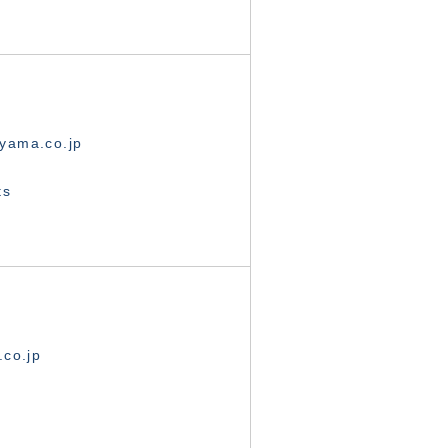
yama.co.jp
ts
.co.jp