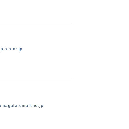
lala.or.jp
magata.email.ne.jp