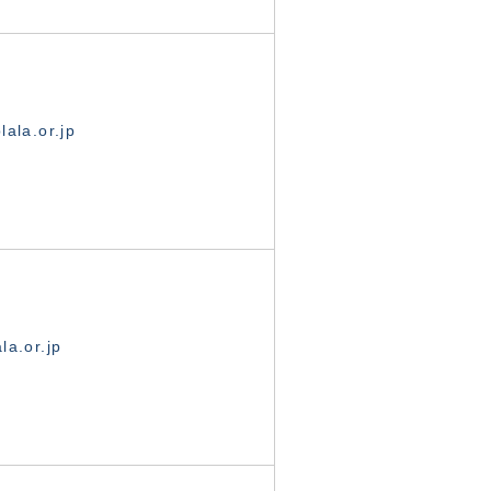
ala.or.jp
la.or.jp