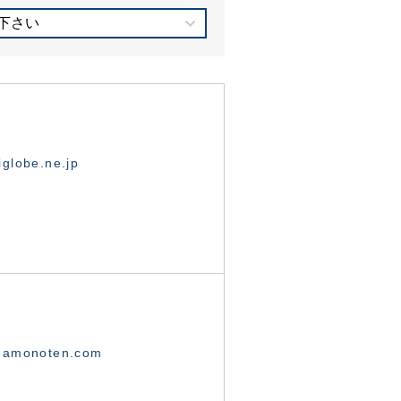
下さい
globe.ne.jp
namonoten.com