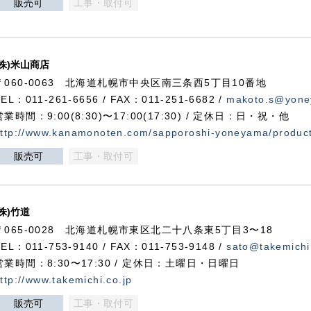
販売可
工事・取付可
(株)米山商店
〒060-0063 北海道札幌市中央区南三条西5丁目10番地
TEL：011-261-6656 / FAX：011-251-6682 /
makoto.s@yone
営業時間：9:00(8:30)〜17:00(17:30) / 定休日：日・祝・他
ttp://www.kanamonoten.com/sapporoshi-yoneyama/produc
販売可
工事・取付可
(株)竹道
〒065-0028 北海道札幌市東区北二十八条東5丁目3〜18
TEL：011-753-9140 / FAX：011-753-9148 /
sato@takemichi
営業時間：8:30〜17:30 / 定休日：土曜日・日曜日
ttp://www.takemichi.co.jp
販売可
工事・取付可