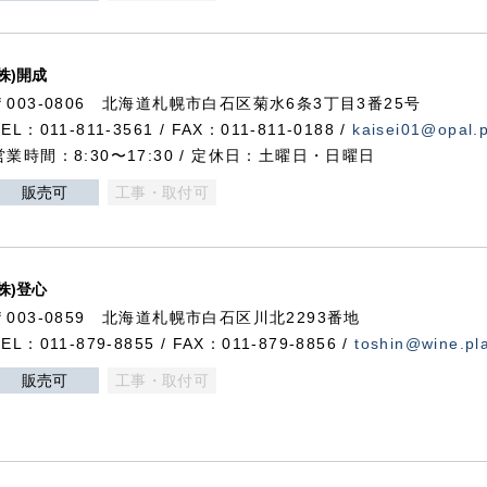
(株)開成
〒003-0806 北海道札幌市白石区菊水6条3丁目3番25号
TEL：011-811-3561 / FAX：011-811-0188 /
kaisei01@opal.pl
営業時間：8:30〜17:30 / 定休日：土曜日・日曜日
販売可
工事・取付可
(株)登心
〒003-0859 北海道札幌市白石区川北2293番地
TEL：011-879-8855 / FAX：011-879-8856 /
toshin@wine.pla
販売可
工事・取付可