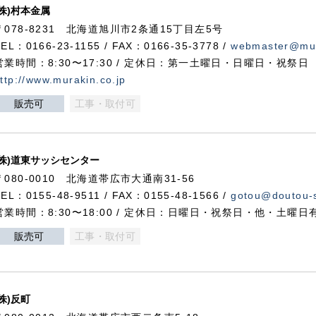
(株)村本金属
〒078-8231 北海道旭川市2条通15丁目左5号
TEL：0166-23-1155 / FAX：0166-35-3778 /
webmaster@mur
営業時間：8:30〜17:30 / 定休日：第一土曜日・日曜日・祝祭日
ttp://www.murakin.co.jp
販売可
工事・取付可
(株)道東サッシセンター
〒080-0010 北海道帯広市大通南31-56
TEL：0155-48-9511 / FAX：0155-48-1566 /
gotou@doutou-s
営業時間：8:30〜18:00 / 定休日：日曜日・祝祭日・他・土曜日
販売可
工事・取付可
(株)反町