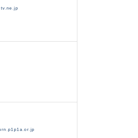
tv.ne.jp
rn.p1p1a.or.jp