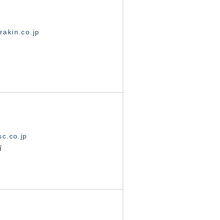
akin.co.jp
c.co.jp
有