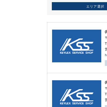
エリア選択
h