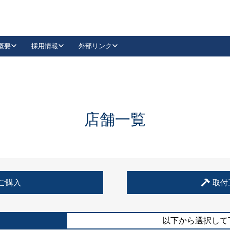
概要
採用情報
外部リンク
YouTube
Instagram
採用
キーレックスカタログ請求
の製品組み立て等
請求フォームはこちら
古代・古代NEO
レバーハンドル
Vi-Clear
古代・古代NEO
飾錠
導入事例一覧
抗ウイルス・抗菌製品
導入事例一覧
Facebook
LinkedIn
店舗一覧
00 / 1100から簡単に交換できるキーレックス4000を
日本ロック工業会
売開始しました。
外部サイト
く見る
例
ご購入
取付
長期住宅使用部材標準化推進協議会
外部サイト
以下から選択して