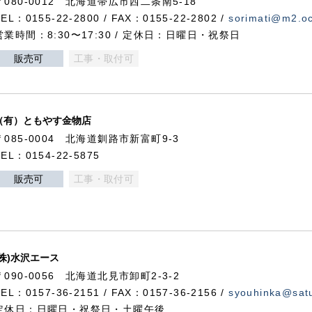
〒080-0012 北海道帯広市西二条南5-18
TEL：0155-22-2800 / FAX：0155-22-2802 /
sorimati@m2.oc
営業時間：8:30〜17:30 / 定休日：日曜日・祝祭日
販売可
工事・取付可
（有）ともやす金物店
〒085-0004 北海道釧路市新富町9-3
TEL：0154-22-5875
販売可
工事・取付可
(株)水沢エース
〒090-0056 北海道北見市卸町2-3-2
TEL：0157-36-2151 / FAX：0157-36-2156 /
syouhinka@satu
定休日：日曜日・祝祭日・土曜午後