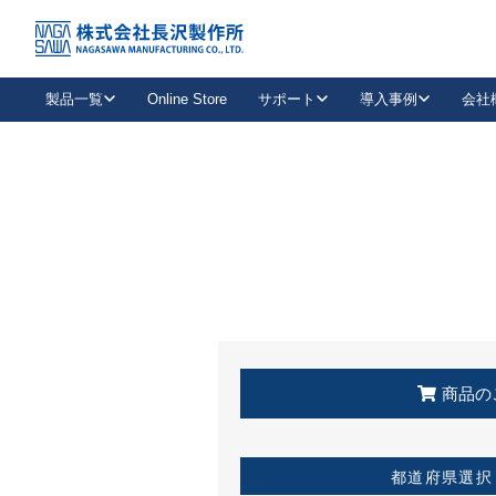
トップ
KSS加盟店・取扱店情報
店舗一覧
製品一覧
Online Store
サポート
導入事例
会社
新卒採用
会社情報
事業内容
中途採用
お問い合わせ
社会貢献活動
パート
2026年度採用情報
キャリア採用・専門職
メールフォームはこちら
工場で
キーレックス
レバーハンドル
キーレックス
機械式ボタン錠
室内用ドアハンドル
導入事例一覧
装
メールニュース
製品検索
お知らせ一覧
よくある質問（FAQ）
特集
簡単診断
教育機関
21
お客様に適したキーレックスをお探しいただけます。
廃番品情報
発
医療機関
品番から探す
取扱店情報
キーレックスを品番からお探しいただけます。
詳し
企業様採用事
商品の
お役立ち情報
都道府県選択