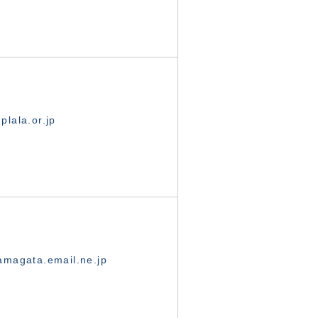
lala.or.jp
magata.email.ne.jp