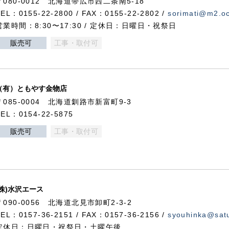
〒080-0012 北海道帯広市西二条南5-18
TEL：0155-22-2800 / FAX：0155-22-2802 /
sorimati@m2.oc
営業時間：8:30〜17:30 / 定休日：日曜日・祝祭日
販売可
工事・取付可
（有）ともやす金物店
〒085-0004 北海道釧路市新富町9-3
TEL：0154-22-5875
販売可
工事・取付可
(株)水沢エース
〒090-0056 北海道北見市卸町2-3-2
TEL：0157-36-2151 / FAX：0157-36-2156 /
syouhinka@satu
定休日：日曜日・祝祭日・土曜午後