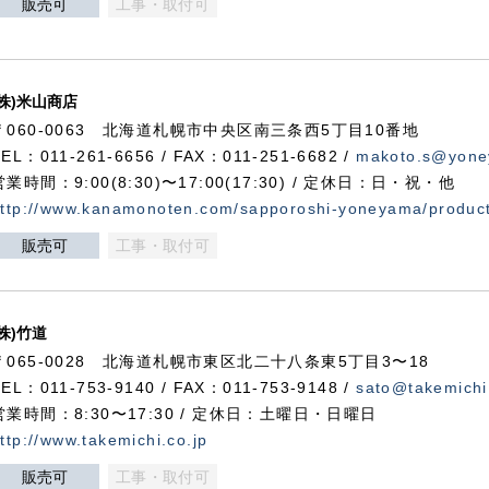
販売可
工事・取付可
(株)米山商店
〒060-0063 北海道札幌市中央区南三条西5丁目10番地
TEL：011-261-6656 / FAX：011-251-6682 /
makoto.s@yone
営業時間：9:00(8:30)〜17:00(17:30) / 定休日：日・祝・他
ttp://www.kanamonoten.com/sapporoshi-yoneyama/produc
販売可
工事・取付可
(株)竹道
〒065-0028 北海道札幌市東区北二十八条東5丁目3〜18
TEL：011-753-9140 / FAX：011-753-9148 /
sato@takemichi
営業時間：8:30〜17:30 / 定休日：土曜日・日曜日
ttp://www.takemichi.co.jp
販売可
工事・取付可