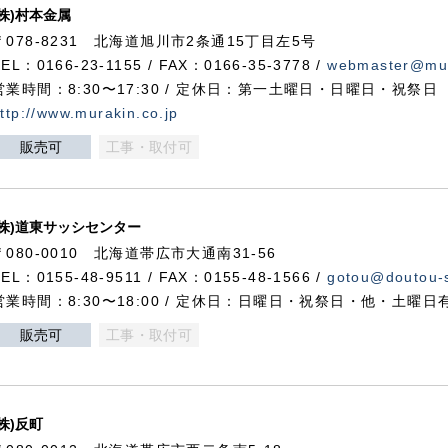
(株)村本金属
〒078-8231 北海道旭川市2条通15丁目左5号
TEL：0166-23-1155 / FAX：0166-35-3778 /
webmaster@mur
営業時間：8:30〜17:30 / 定休日：第一土曜日・日曜日・祝祭日
ttp://www.murakin.co.jp
販売可
工事・取付可
(株)道東サッシセンター
〒080-0010 北海道帯広市大通南31-56
TEL：0155-48-9511 / FAX：0155-48-1566 /
gotou@doutou-s
営業時間：8:30〜18:00 / 定休日：日曜日・祝祭日・他・土曜日
販売可
工事・取付可
(株)反町