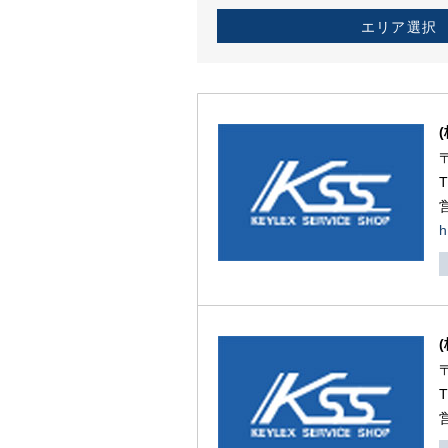
エリア選択
h