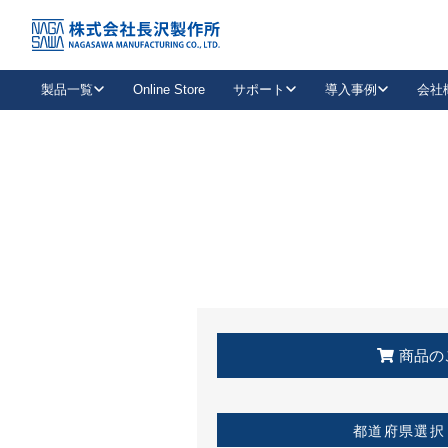
トップ
KSS加盟店・取扱店情報
店舗一覧
製品一覧
Online Store
サポート
導入事例
会社
新卒採用
会社情報
事業内容
中途採用
お問い合わせ
社会貢献活動
パート
2026年度採用情報
キャリア採用・専門職
メールフォームはこちら
工場で
キーレックス
レバーハンドル
キーレックス
機械式ボタン錠
室内用ドアハンドル
導入事例一覧
装
メールニュース
製品検索
お知らせ一覧
よくある質問（FAQ）
特集
簡単診断
教育機関
21
お客様に適したキーレックスをお探しいただけます。
廃番品情報
発
医療機関
品番から探す
取扱店情報
キーレックスを品番からお探しいただけます。
詳し
企業様採用事
商品の
お役立ち情報
都道府県選択