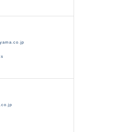
yama.co.jp
ts
.co.jp