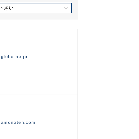
下さい
globe.ne.jp
namonoten.com