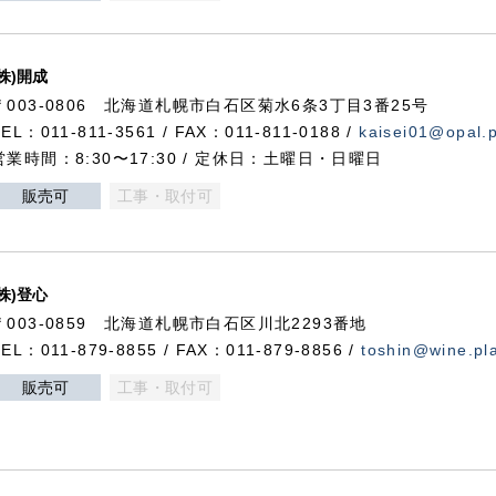
(株)開成
〒003-0806 北海道札幌市白石区菊水6条3丁目3番25号
TEL：011-811-3561 / FAX：011-811-0188 /
kaisei01@opal.pl
営業時間：8:30〜17:30 / 定休日：土曜日・日曜日
販売可
工事・取付可
(株)登心
〒003-0859 北海道札幌市白石区川北2293番地
TEL：011-879-8855 / FAX：011-879-8856 /
toshin@wine.pla
販売可
工事・取付可