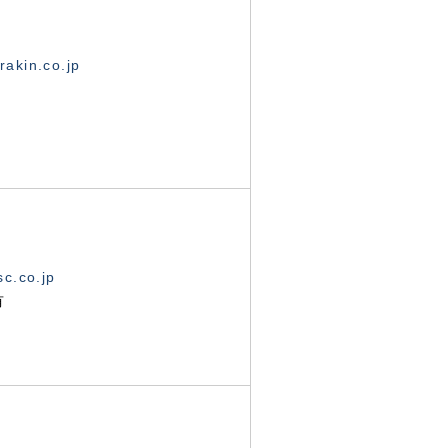
akin.co.jp
c.co.jp
有