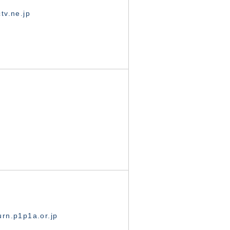
tv.ne.jp
rn.p1p1a.or.jp