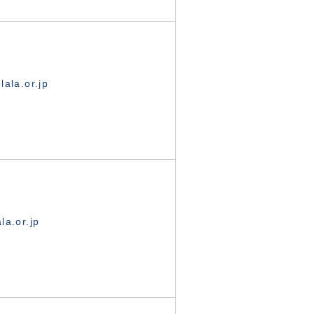
ala.or.jp
la.or.jp