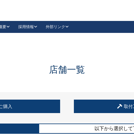
概要
採用情報
外部リンク
YouTube
Instagram
採用
キーレックスカタログ請求
の製品組み立て等
請求フォームはこちら
古代・古代NEO
レバーハンドル
Vi-Clear
古代・古代NEO
飾錠
導入事例一覧
抗ウイルス・抗菌製品
導入事例一覧
Facebook
LinkedIn
店舗一覧
00 / 1100から簡単に交換できるキーレックス4000を
日本ロック工業会
売開始しました。
外部サイト
く見る
例
ご購入
取付
長期住宅使用部材標準化推進協議会
外部サイト
以下から選択して