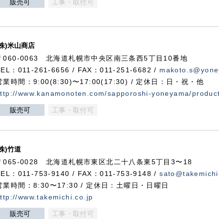
販売可
工事・取付可
(株)米山商店
〒060-0063 北海道札幌市中央区南三条西5丁目10番地
TEL：011-261-6656 / FAX：011-251-6682 /
makoto.s@yone
営業時間：9:00(8:30)〜17:00(17:30) / 定休日：日・祝・他
ttp://www.kanamonoten.com/sapporoshi-yoneyama/produc
販売可
工事・取付可
(株)竹道
〒065-0028 北海道札幌市東区北二十八条東5丁目3〜18
TEL：011-753-9140 / FAX：011-753-9148 /
sato@takemichi
営業時間：8:30〜17:30 / 定休日：土曜日・日曜日
ttp://www.takemichi.co.jp
販売可
工事・取付可