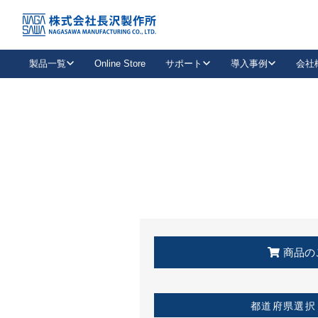
トップ
KSS加盟店・取扱店情報
店舗一覧
製品一覧
Online Store
サポート
導入事例
会社
新卒採用
会社情報
事業内容
中途採用
お問い合わせ
社会貢献活動
パート
2026年度採用情報
キャリア採用・専門職
メールフォームはこちら
工場で
キーレックス
レバーハンドル
キーレックス
機械式ボタン錠
室内用ドアハンドル
導入事例一覧
装
メールニュース
製品検索
お知らせ一覧
よくある質問（FAQ）
特集
簡単診断
教育機関
21
お客様に適したキーレックスをお探しいただけます。
廃番品情報
発
医療機関
品番から探す
取扱店情報
キーレックスを品番からお探しいただけます。
詳し
企業様採用事
商品の
お役立ち情報
都道府県選択