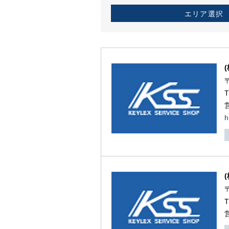
エリア選択
h