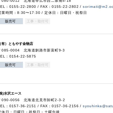
〒080-0012 北海道帯広市西二条南5-18
TEL：0155-22-2800 / FAX：0155-22-2802 /
sorimati@m2.oc
営業時間：8:30〜17:30 / 定休日：日曜日・祝祭日
販売可
工事・取付可
（有）ともやす金物店
〒085-0004 北海道釧路市新富町9-3
TEL：0154-22-5875
販売可
工事・取付可
(株)水沢エース
〒090-0056 北海道北見市卸町2-3-2
TEL：0157-36-2151 / FAX：0157-36-2156 /
syouhinka@satu
定休日：日曜日・祝祭日・土曜午後