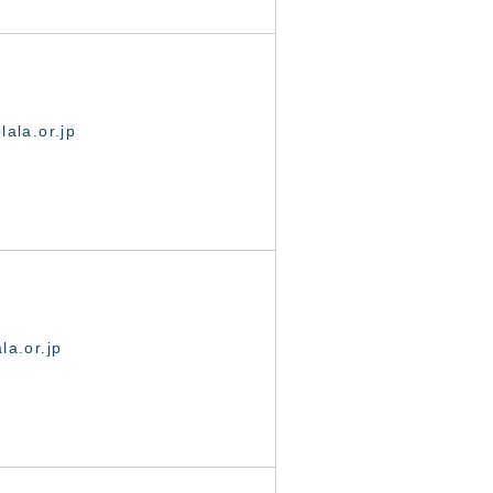
ala.or.jp
la.or.jp