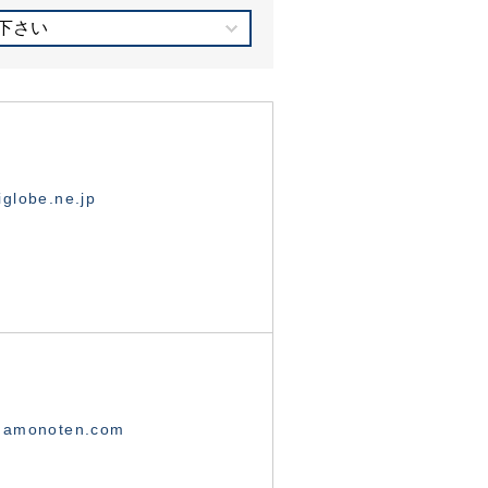
下さい
globe.ne.jp
namonoten.com