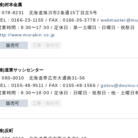
(株)村本金属
〒078-8231 北海道旭川市2条通15丁目左5号
TEL：0166-23-1155 / FAX：0166-35-3778 /
webmaster@mur
営業時間：8:30〜17:30 / 定休日：第一土曜日・日曜日・祝祭日
ttp://www.murakin.co.jp
販売可
工事・取付可
(株)道東サッシセンター
〒080-0010 北海道帯広市大通南31-56
TEL：0155-48-9511 / FAX：0155-48-1566 /
gotou@doutou-s
営業時間：8:30〜18:00 / 定休日：日曜日・祝祭日・他・土曜日
販売可
工事・取付可
(株)反町