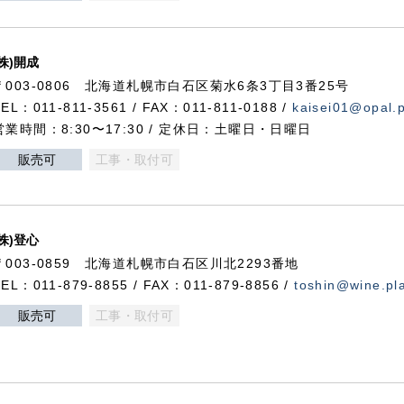
(株)開成
〒003-0806 北海道札幌市白石区菊水6条3丁目3番25号
TEL：011-811-3561 / FAX：011-811-0188 /
kaisei01@opal.pl
営業時間：8:30〜17:30 / 定休日：土曜日・日曜日
販売可
工事・取付可
(株)登心
〒003-0859 北海道札幌市白石区川北2293番地
TEL：011-879-8855 / FAX：011-879-8856 /
toshin@wine.pla
販売可
工事・取付可