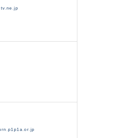
tv.ne.jp
rn.p1p1a.or.jp