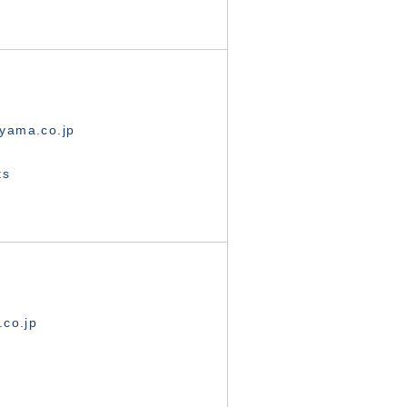
yama.co.jp
ts
.co.jp