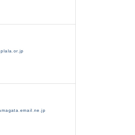
lala.or.jp
magata.email.ne.jp