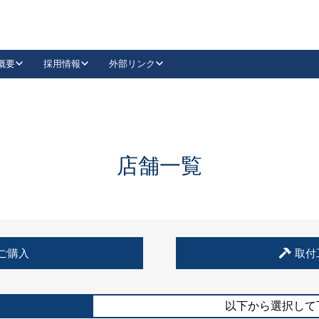
概要
採用情報
外部リンク
YouTube
Instagram
採用
キーレックスカタログ請求
の製品組み立て等
請求フォームはこちら
古代・古代NEO
レバーハンドル
Vi-Clear
古代・古代NEO
飾錠
導入事例一覧
抗ウイルス・抗菌製品
導入事例一覧
Facebook
LinkedIn
店舗一覧
00 / 1100から簡単に交換できるキーレックス4000を
日本ロック工業会
売開始しました。
外部サイト
く見る
例
ご購入
取付
長期住宅使用部材標準化推進協議会
外部サイト
以下から選択して