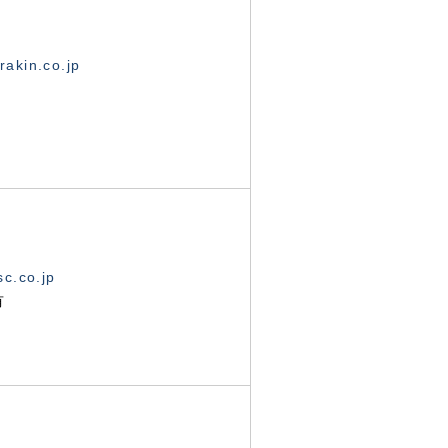
akin.co.jp
c.co.jp
有