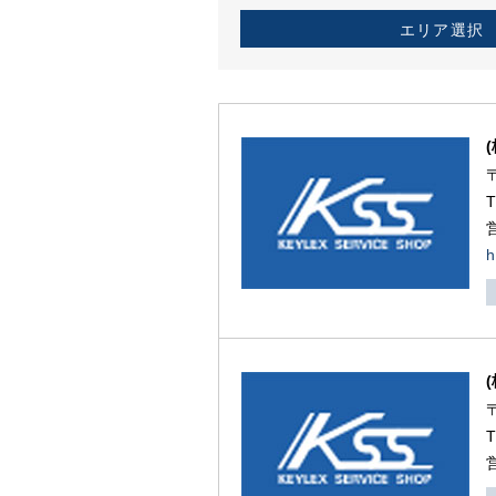
エリア選択
h