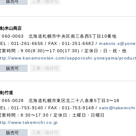
販売可
工事・取付可
(株)米山商店
〒060-0063 北海道札幌市中央区南三条西5丁目10番地
TEL：011-261-6656 / FAX：011-251-6682 /
makoto.s@yone
営業時間：9:00(8:30)〜17:00(17:30) / 定休日：日・祝・他
ttp://www.kanamonoten.com/sapporoshi-yoneyama/produc
販売可
工事・取付可
(株)竹道
〒065-0028 北海道札幌市東区北二十八条東5丁目3〜18
TEL：011-753-9140 / FAX：011-753-9148 /
sato@takemichi
営業時間：8:30〜17:30 / 定休日：土曜日・日曜日
ttp://www.takemichi.co.jp
販売可
工事・取付可