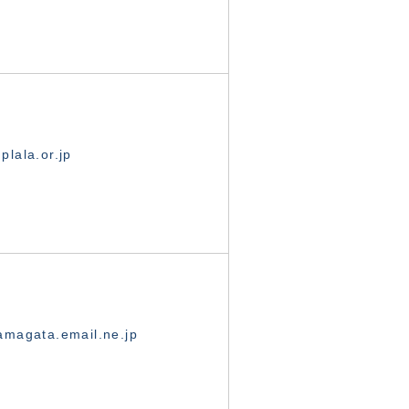
lala.or.jp
magata.email.ne.jp