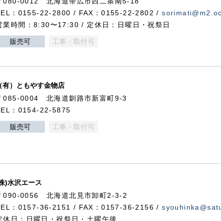
〒080-0012 北海道帯広市西二条南5-18
TEL：0155-22-2800 / FAX：0155-22-2802 /
sorimati@m2.oc
営業時間：8:30〜17:30 / 定休日：日曜日・祝祭日
販売可
工事・取付可
（有）ともやす金物店
〒085-0004 北海道釧路市新富町9-3
TEL：0154-22-5875
販売可
工事・取付可
(株)水沢エース
〒090-0056 北海道北見市卸町2-3-2
TEL：0157-36-2151 / FAX：0157-36-2156 /
syouhinka@satu
定休日：日曜日・祝祭日・土曜午後