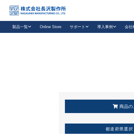
トップ
KSS加盟店・取扱店情報
店舗一覧
製品一覧
Online Store
サポート
導入事例
会社
新卒採用
会社情報
事業内容
中途採用
お問い合わせ
社会貢献活動
パート
2026年度採用情報
キャリア採用・専門職
メールフォームはこちら
工場で
キーレックス
レバーハンドル
キーレックス
機械式ボタン錠
室内用ドアハンドル
導入事例一覧
装
メールニュース
製品検索
お知らせ一覧
よくある質問（FAQ）
特集
簡単診断
教育機関
21
お客様に適したキーレックスをお探しいただけます。
廃番品情報
発
医療機関
品番から探す
取扱店情報
キーレックスを品番からお探しいただけます。
詳し
企業様採用事
商品の
お役立ち情報
都道府県選択