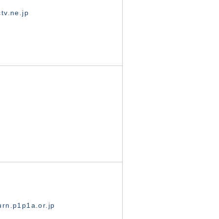
tv.ne.jp
rn.p1p1a.or.jp