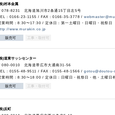
(株)村本金属
〒078-8231 北海道旭川市2条通15丁目左5号
TEL：0166-23-1155 / FAX：0166-35-3778 /
webmaster@mur
営業時間：8:30〜17:30 / 定休日：第一土曜日・日曜日・祝祭日
ttp://www.murakin.co.jp
販売可
工事・取付可
(株)道東サッシセンター
〒080-0010 北海道帯広市大通南31-56
TEL：0155-48-9511 / FAX：0155-48-1566 /
gotou@doutou-s
営業時間：8:30〜18:00 / 定休日：日曜日・祝祭日・他・土曜日
販売可
工事・取付可
(株)反町