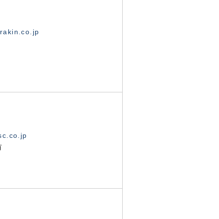
akin.co.jp
c.co.jp
有