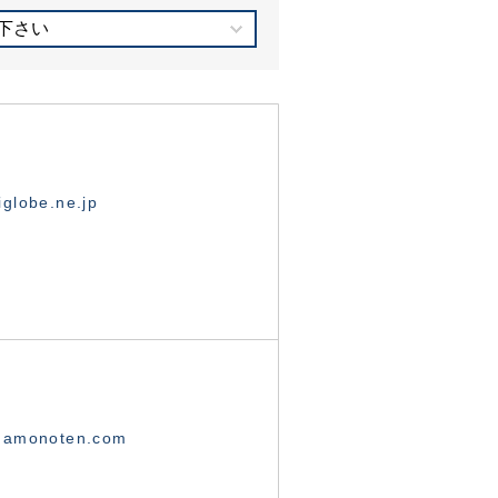
下さい
globe.ne.jp
namonoten.com