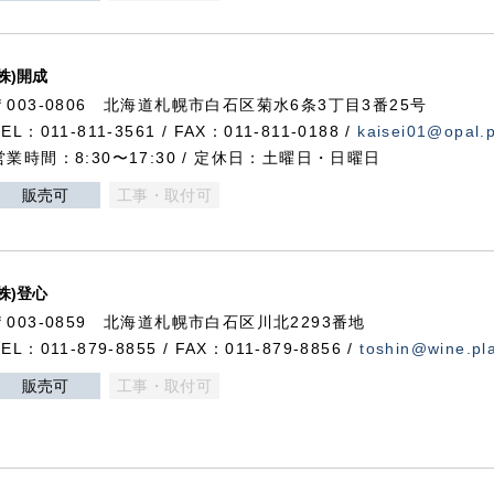
(株)開成
〒003-0806 北海道札幌市白石区菊水6条3丁目3番25号
TEL：011-811-3561 / FAX：011-811-0188 /
kaisei01@opal.pl
営業時間：8:30〜17:30 / 定休日：土曜日・日曜日
販売可
工事・取付可
(株)登心
〒003-0859 北海道札幌市白石区川北2293番地
TEL：011-879-8855 / FAX：011-879-8856 /
toshin@wine.pla
販売可
工事・取付可