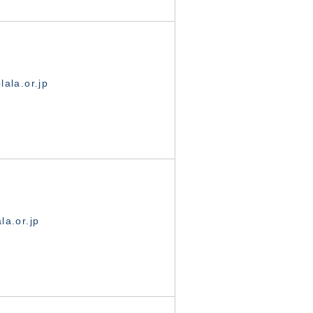
ala.or.jp
la.or.jp