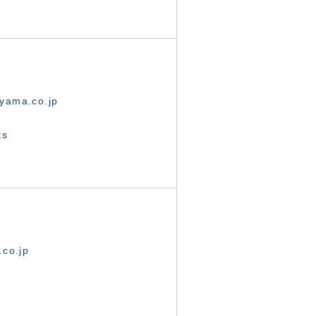
yama.co.jp
ts
.co.jp