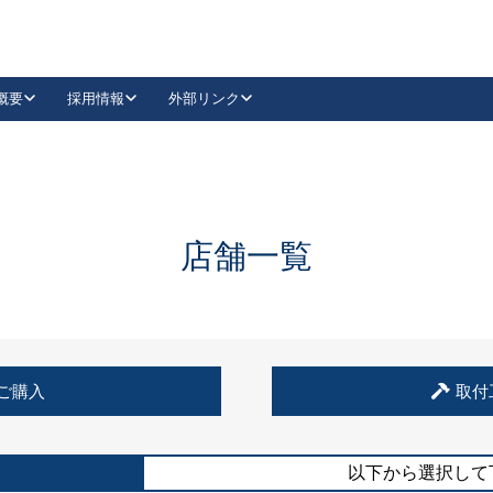
概要
採用情報
外部リンク
YouTube
Instagram
採用
キーレックスカタログ請求
の製品組み立て等
請求フォームはこちら
古代・古代NEO
レバーハンドル
Vi-Clear
古代・古代NEO
飾錠
導入事例一覧
抗ウイルス・抗菌製品
導入事例一覧
Facebook
LinkedIn
店舗一覧
00 / 1100から簡単に交換できるキーレックス4000を
日本ロック工業会
売開始しました。
外部サイト
く見る
例
ご購入
取付
長期住宅使用部材標準化推進協議会
外部サイト
以下から選択して